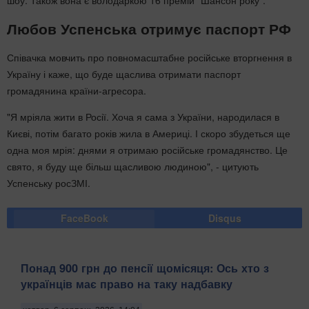
Любов Успенська отримує паспорт РФ
Співачка мовчить про повномасштабне російське вторгнення в
Україну і каже, що буде щаслива отримати паспорт
громадянина країни-агресора.
"Я мріяла жити в Росії. Хоча я сама з України, народилася в
Києві, потім багато років жила в Америці. І скоро збудеться ще
одна моя мрія: днями я отримаю російське громадянство. Це
свято, я буду ще більш щасливою людиною", - цитують
Успенську росЗМІ.
FaceBook
Disqus
Понад 900 грн до пенсії щомісяця: Ось хто з
українців має право на таку надбавку