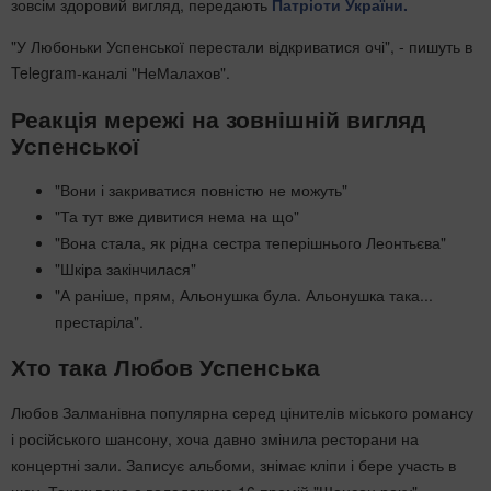
зовсім здоровий вигляд, передають
Патріоти України.
"У Любоньки Успенської перестали відкриватися очі", - пишуть в
Telegram-каналі "НеМалахов".
Реакція мережі на зовнішній вигляд
Успенської
"Вони і закриватися повністю не можуть"
"Та тут вже дивитися нема на що"
"Вона стала, як рідна сестра теперішнього Леонтьєва"
"Шкіра закінчилася"
"А раніше, прям, Альонушка була. Альонушка така...
престаріла".
Хто така Любов Успенська
Любов Залманівна популярна серед цінителів міського романсу
і російського шансону, хоча давно змінила ресторани на
концертні зали. Записує альбоми, знімає кліпи і бере участь в
шоу. Також вона є володаркою 16 премій "Шансон року".