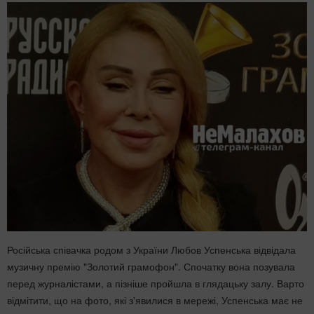
Російська співачка родом з України Любов Успенська відвідала
музичну премію "Золотий грамофон". Спочатку вона позувала
перед журналістами, а пізніше пройшла в глядацьку залу. Варто
відмітити, що на фото, які з'явилися в мережі, Успенська має не