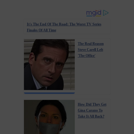
It's The End Of The Road: The Worst TV Series
Finales Of All Time
The Real Reason
Steve Carell Left
'The Office'
How Did They Get
Gina Carano To
Take It All Back?