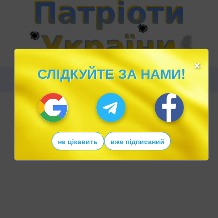
×
СЛІДКУЙТЕ ЗА НАМИ!
не цікавить
вже підписаний