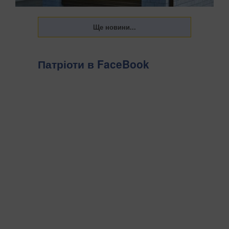
Патріоти в FaceBook
Українці щороку повинні сплачувати податок на
нерухомість. Держава встановила пільги на квадратуру
житлових об’єктів, а саме квартир і приватних будинків.
Однак постає питання, що робити у 2026 році власникам
інших приміщень, зокрема гаражів, передають...