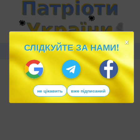
×
СЛІДКУЙТЕ ЗА НАМИ!
не цікавить
вже підписаний