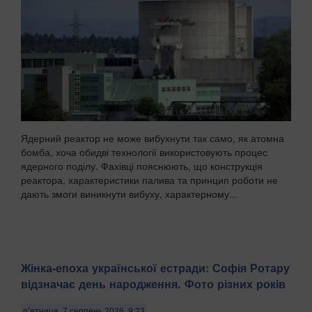
Ядерний реактор не може вибухнути так само, як атомна
бомба, хоча обидві технології використовують процес
ядерного поділу. Фахівці пояснюють, що конструкція
реактора, характеристики палива та принцип роботи не
дають змоги виникнути вибуху, характерному...
Жінка-епоха української естради: Софія Ротару
відзначає день народження. Фото різних років
п’ятниця, 7 серпень 2026, 9:23