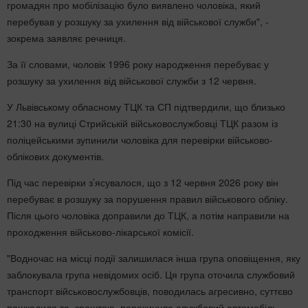
громадян про мобілізацію було виявлено чоловіка, який
перебував у розшуку за ухилення від військової служби", -
зокрема заявляє речниця.
За її словами, чоловік 1996 року народження перебуває у
розшуку за ухилення від військової служби з 12 червня.
У Львівському обласному ТЦК та СП підтвердили, що близько
21:30 на вулиці Стрийській військовослужбовці ТЦК разом із
поліцейськими зупинили чоловіка для перевірки військово-
облікових документів.
Під час перевірки з’ясувалося, що з 12 червня 2026 року він
перебуває в розшуку за порушення правил військового обліку.
Після цього чоловіка доправили до ТЦК, а потім направили на
проходження військово-лікарської комісії.
"Водночас на місці події залишилася інша група оповіщення, яку
заблокувала група невідомих осіб. Ця група оточила службовий
транспорт військовослужбовців, поводилась агресивно, суттєво
пошкодила та, зрештою, перекинула службовий автомобіль.