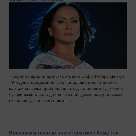
7 серпня народна артистка України Софія Ротару святкує
79-й день народження. . За понад пів століття творчої
кар’єри співачка пройшла шлях від талановитої дівчини з
буковинського села до однієї з найвідоміших українських
виконавиць, чиї пісні знають і...
Власникам гаражів приготуватися: Кому і за