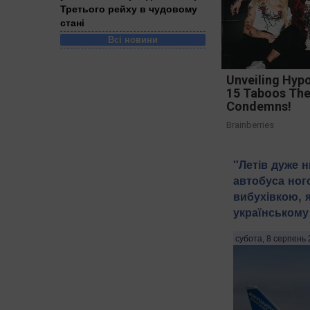
Третього рейху в чудовому
стані
Всі новини
Unveiling Hypo
15 Taboos The
Condemns!
Brainberries
"Летів дуже н
автобуса ног
вибухівкою, 
українському 
субота, 8 серпень 