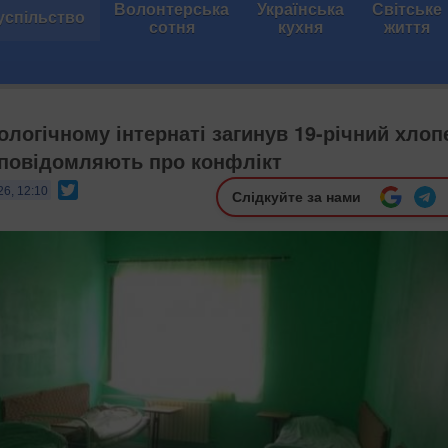
Волонтерська
Українська
Світське
успільство
сотня
кухня
життя
ологічному інтернаті загинув 19-річний хлоп
 повідомляють про конфлікт
Twitter
26, 12:10
Слідкуйте за нами