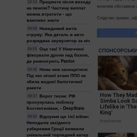
Працюєте після виходу
10:13
можливі обставини к
на пенсію? Частину виплат
можна втратити - що
Слідство триває, о
важливо знати
Невидимий витік
09:59
струму: Яка деталь в авто
розряджає акумулятор за ніч
Оце так! У Німеччині
09:55
СПОНСОРСЬКИ
фіксували дрони над базою,
де ремонтують Patriot
Нема чим захищатися:
09:48
Під час нічної атаки ППО не
збила жодної балістичної
ракети
How They Made
Ворог тисне: РФ
09:37
Simba Look S
просунулась поблизу
Lifelike in 'Th
Костянтинівки, - DeepState
King'
Відлуння ще тієї війни:
09:35
Brainberries
Неподалік західного
узбережжя Греції виявили
унікальний торпедний катер