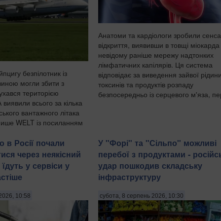
Анатоми та кардіологи зробили сенса
відкриття, виявивши в товщі міокарда
невідому раніше мережу надтонких
лімфатичних капілярів. Ця система
пцигу безпілотник із
відповідає за виведення зайвої рідини
иною могли збити з
токсинів та продуктів розпаду
рухався територією
безпосередньо із серцевого м'яза, пер
 виявили всього за кілька
нського вантажного літака
пише WELT із посиланням
и безпек...
о в Росії почали
У "Форі" та "Сільпо" можливі
ися через неякісний
перебої з продуктами - російс
 їдуть у сервіси у
удар пошкодив складську
астіше
інфраструктуру
2026, 10:58
субота, 8 серпень 2026, 10:30