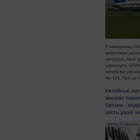
У німецькому Лей
вибуховою речов
автобуса, який 
аеропорту. БПЛА
метрів від украї
Ан-124. Про це 
на німецькі орган
Китайські авт
масово ламат
бензин - водії
шість разів ч
субота, 8 серпень 