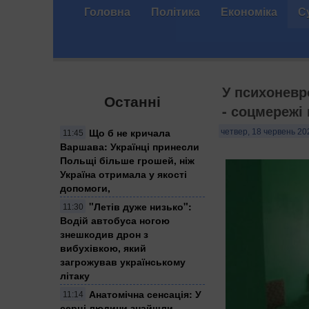
Головна
Політика
Економіка
С
У психоневр
Останні
- соцмережі
Що б не кричала
четвер, 18 червень 20
11:45
Варшава: Українці принесли
Польщі більше грошей, ніж
Україна отримала у якості
допомоги,
"Летів дуже низько":
11:30
Водій автобуса ногою
знешкодив дрон з
вибухівкою, який
загрожував українському
літаку
Анатомічна сенсація: У
11:14
серці людини знайшли