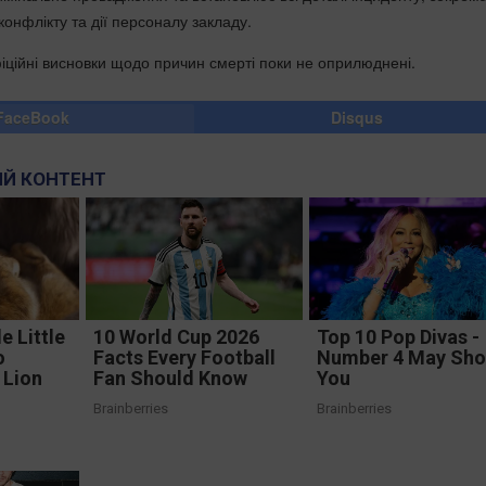
онфлікту та дії персоналу закладу.
фіційні висновки щодо причин смерті поки не оприлюднені.
FaceBook
Disqus
Й КОНТЕНТ
 Little
10 World Cup 2026
Top 10 Pop Divas -
o
Facts Every Football
Number 4 May Sh
e Lion
Fan Should Know
You
Brainberries
Brainberries