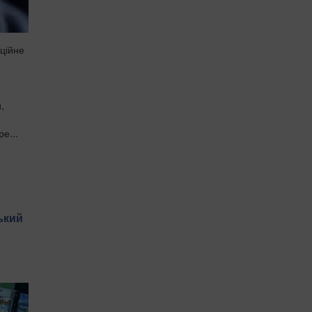
ційне
,
е...
ький