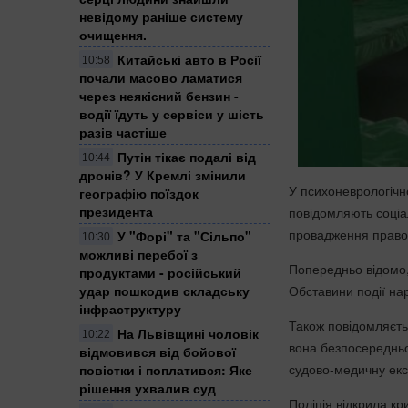
невідому раніше систему
очищення.
Китайські авто в Росії
10:58
почали масово ламатися
через неякісний бензин -
водії їдуть у сервіси у шість
разів частіше
Путін тікає подалі від
10:44
дронів? У Кремлі змінили
У психоневрологічно
географію поїздок
президента
повідомляють соціа
провадження прав
У "Форі" та "Сільпо"
10:30
можливі перебої з
Попередньо відомо,
продуктами - російський
Обставини події нар
удар пошкодив складську
інфраструктуру
Також повідомляєтьс
На Львівщині чоловік
10:22
вона безпосередньо
відмовився від бойової
судово-медичну екс
повістки і поплатився: Яке
рішення ухвалив суд
Поліція відкрила к