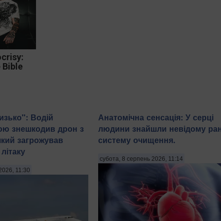
crisy:
 Bible
изько": Водій
Анатомічна сенсація: У серці
ою знешкодив дрон з
людини знайшли невідому ра
який загрожував
систему очищення.
літаку
субота, 8 серпень 2026, 11:14
2026, 11:30