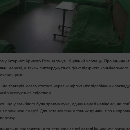
му інтернаті Кривого Рогу загинув 19-річний хлопець. Про інцидент
льні мережі, а також підтверджується факт відкриття кримінального
оохоронцями.
 що трагедія могла статися через конфлікт між підопічними закладу
азі з’ясовуються слідством.
я, що у загиблого була травма вуха, однак наразі невідомо, чи пов
 з причиною смерті. Для встановлення точних причин тіло направл
пертизу.
римінальне провадження та встановлює всі деталі інциденту, зокрем