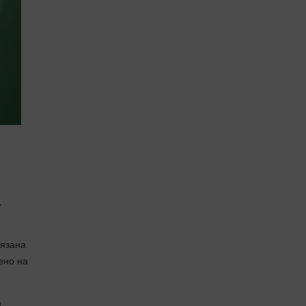
.
’язана
ено на
а