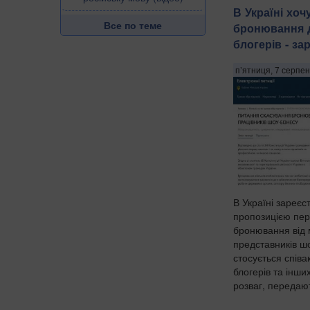
В Україні хоч
Все по теме
бронювання д
блогерів - з
п’ятниця, 7 серпен
В Україні зареєс
пропозицією пер
бронювання від м
представників шо
стосується співак
блогерів та інших
розваг, передают