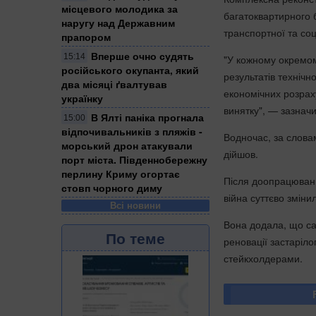
місцевого молодика за
багатоквартирного б
наругу над Державним
транспортної та соц
прапором
Вперше очно судять
15:14
"У кожному окремом
російського окупанта, який
результатів технічн
два місяці ґвалтував
економічних розраху
українку
винятку", — зазнач
​В Ялті паніка прогнала
15:00
відпочивальників з пляжів -
Водночас, за слова
морський дрон атакували
дійшов.
порт міста. Південнобережну
перлину Криму огортає
Після доопрацюванн
стовп чорного диму
війна суттєво зміни
Всі новини
Вона додала, що са
По теме
реновації застаріл
стейкхолдерами.