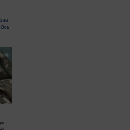
рони
: Ось
дян-
 Це