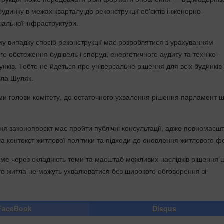
удинку в межах кварталу до реконструкції об'єктів інженерно-
іальної інфраструктури.
у випадку спосіб реконструкції має розроблятися з урахуванням
ого обстеження будівель і споруд, енергетичного аудиту та техніко-
нків. Тобто не йдеться про універсальне рішення для всіх будинків
ила Шуляк.
ми голови комітету, до остаточного ухвалення рішення парламент 
я законопроєкт має пройти публічні консультації, адже повномасш
ла контекст житлової політики та підходи до оновлення житлового ф
ме через складність теми та масштаб можливих наслідків рішення
ого житла не можуть ухвалюватися без широкого обговорення зі
FaceBook
Disqus