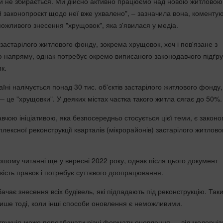
ити не збирається. Ми дійсно активно працюємо над новою житловою
ий законопроєкт щодо неї вже ухвалено", – зазначила вона, коменту
жливого знесення "хрущовок", яка з'явилася у медіа.
застарілого житлового фонду, зокрема хрущовок, хоч і пов'язане з
 напряму, однак потребує окремо виписаного законодавчого підґру
к.
аїні налічується понад 30 тис. об'єктів застарілого житлового фонду,
— це "хрущовки". У деяких містах частка такого житла сягає до 50%.
чою ініціативою, яка безпосередньо стосується цієї теми, є законо
лексної реконструкції кварталів (мікрорайонів) застарілого житлово
ршому читанні ще у вересні 2022 року, однак після цього документ
кість правок і потребує суттєвого доопрацювання.
чає знесення всіх будівель, які підпадають під реконструкцію. Так
ише тоді, коли інші способи оновлення є неможливими.
рукція може передбачати різні формати оновлення — від модерніза