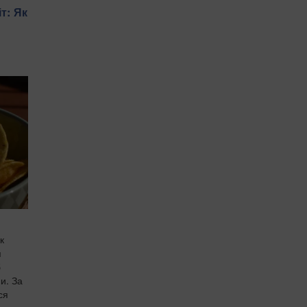
т: Як
к
я
б
и. За
ся