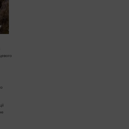
і
сцевого
го
ії
не