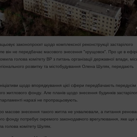
цьовує законопроєкт щодо комплексної реконструкції застарілого
ле він не передбачає масового знесення "хрущовок". Про це в ефір
омила голова комітету ВР з питань організації державної влади, мі
гіонального розвитку та містобудування Олена Шуляк, передають
 ініціативи щодо впорядкування цієї сфери передбачають передусім
ого житлового фонду. Але планів щодо знесення будинків застаріло
парламенті наразі не пропрацьовують.
о масове знесення такого житла не ухвалювали, а питання реновац
ого фонду потребує окремого законодавчого врегулювання, яке ще 
а голова комітету Шуляк.