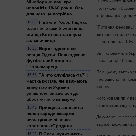
"Ніхто нічого знос
Міноборони дані про
чоловіків 18-60 років: Ось
політикою, і базов
для чого це потрібно
інформацію щодо мо
Її вбила Росія: Під час
16:31
"Питання реновації 
ракетної атаки 5 серпня на
житловою політикою
станції Квітнева загинула
залізничниця
— наголосила Шуля
Ворог вдарив по
16:22
За її словами, в Укр
серцю Одеси: Пошкоджено
яких понад 10 тис. 
футбольний стадіон
"Чорноморець"
При цьому законодав
"А что случілась-та?":
15:56
про здійснення комп
Частка росіян, які вважають
фонду.
війну проти України
успішною, знизилася до
Його ухвалили у пе
абсолютного мінімуму
отримав значну кіль
Принцеса залишила
15:42
палац заради казарми -
Документ не передба
неочікуване рішення
варіант можливий л
королівської родини
В Одесі судитимуть
15:28
Комплексна реконст