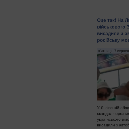
Оце так! На Л
військового 
висадили з а
російську мов
п’ятниця, 7 серпен
У Львівській обл
скандал через м
українського вій
висадили з автобу