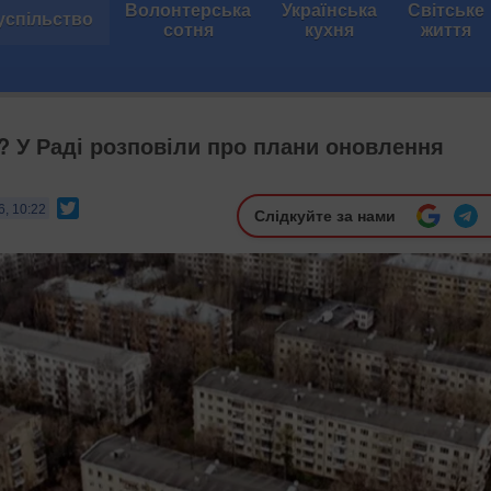
Волонтерська
Українська
Світське
успільство
сотня
кухня
життя
? У Раді розповіли про плани оновлення
Twitter
6, 10:22
Слідкуйте за нами