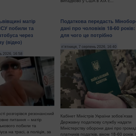
випадково у США в XIX с...
ьвівщині матір
Податкова передасть Мінобо
ЗСУ побили та
дані про чоловіків 18-60 років
втобуса через
для чого це потрібно
у (відео)
п’ятниця, 7 серпень 2026, 16:40
ь 2026, 16:58
асті розгорівся резонансний
Кабінет Міністрів України зобов’язав
овне питання – матір
Державну податкову службу надати
ськового побили та
Міністерству оборони дані про грома
са на трасі, а поліція, за
платників податків, віком 18-60 років.