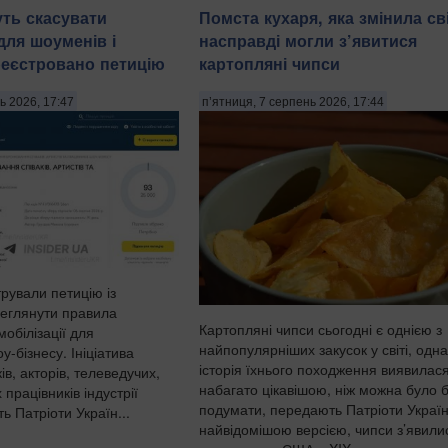
уть скасувати
Помста кухаря, яка змінила сві
ля шоуменів і
насправді могли з’явитися
ареєстровано петицію
картопляні чипси
ь 2026, 17:47
п’ятниця, 7 серпень 2026, 17:44
трували петицію із
еглянути правила
Картопляні чипси сьогодні є однією з
обілізації для
найпопулярніших закусок у світі, одна
у-бізнесу. Ініціатива
історія їхнього походження виявилас
ів, акторів, телеведучих,
набагато цікавішою, ніж можна було 
 працівників індустрії
подумати, передають Патріоти Україн
ь Патріоти Україн...
найвідомішою версією, чипси з’явили