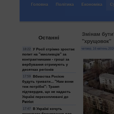
Головна
Політика
Економіка
С
Змінам бути
Останні
"хрущовок"
У Росії стрімко зростає
четвер, 16 квітень 202
18:22
попит на "мисливців" за
контрактниками - гроші за
вербування отримують у
десятках регіонів
Вбивства Росією
17:59
будуть тривати... "Нам вони
теж потрібні": Трамп
підтвердив, що не надасть
Україні перехоплювачі до
Patriot
В Україні хочуть
17:47
скасувати бронювання для