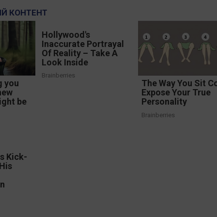
Й КОНТЕНТ
Hollywood's
Inaccurate Portrayal
Of Reality – Take A
Look Inside
Brainberries
g you
The Way You Sit C
new
Expose Your True
ight be
Personality
Brainberries
s Kick-
His
on