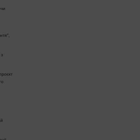
ючи
нтя",
 з
проєкт
го
ий
ції