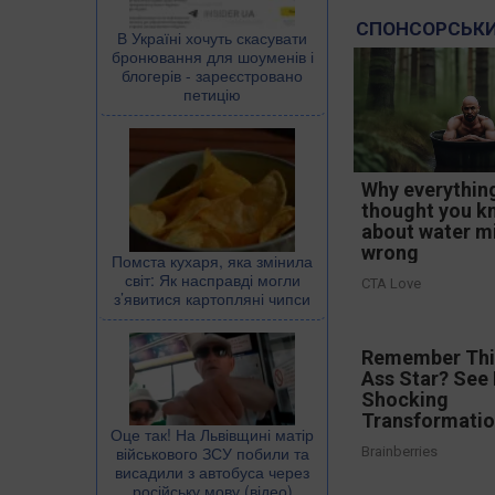
СПОНСОРСЬКИ
В Україні хочуть скасувати
бронювання для шоуменів і
блогерів - зареєстровано
петицію
Why everythin
thought you k
about water m
wrong
Помста кухаря, яка змінила
світ: Як насправді могли
CTA Love
з’явитися картопляні чипси
Remember Thi
Ass Star? See 
Shocking
Transformati
Оце так! На Львівщині матір
військового ЗСУ побили та
Brainberries
висадили з автобуса через
російську мову (відео)