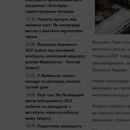
шоуменів і блогерів -
зареєстровано петицію
Помста кухаря, яка
17:44
змінила світ: Як насправді
могли з’явитися картопляні
чипси
Верховна Рада опра
Важлива перемога:
17:30
житлового фонду, а
ЗСУ взяли під вогневий
"Новини.LIVE" повід
контроль ключовий маршрут
росіян Маріуполь - Чонгар
самоврядування, ре
(відео)
Патріоти України
.
​У Брянську горять
17:21
Наявні законодавчі
склади та митниця, валить
густий дим
реновацію застаріл
житлового фонду у 
Оце так! На Львівщині
16:58
матір військового ЗСУ
Жодного рішення пр
побили та висадили з
автобуса через російську
застарілого житлов
мову (відео)
завершене, пояснил
Податкова передасть
16:40