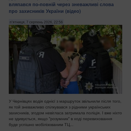
вляпався по-повній через зневажливі слова
про захисників України (відео)
п’ятниця, 7 серпень 2026, 22:56
У Чернівцях водія однієї з маршруток звільнили після того,
як той зневажливо спілкувався з рідними українських
захисників, згодом невігласа затримала поліція. І вже ніхто
не здивується, якщо "розумник" в ході перевиховання
буде успішно мобілізованим ТЦ...