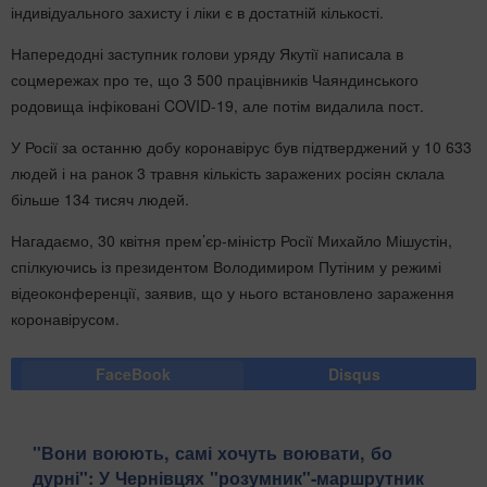
індивідуального захисту і ліки є в достатній кількості.
Напередодні заступник голови уряду Якутії написала в
соцмережах про те, що 3 500 працівників Чаяндинського
родовища інфіковані COVID-19, але потім видалила пост.
У Росії за останню добу коронавірус був підтверджений у 10 633
людей і на ранок 3 травня кількість заражених росіян склала
більше 134 тисяч людей.
Нагадаємо, 30 квітня прем’єр-міністр Росії Михайло Мішустін,
спілкуючись із президентом Володимиром Путіним у режимі
відеоконференції, заявив, що у нього встановлено зараження
коронавірусом.
FaceBook
Disqus
​"Вони воюють, самі хочуть воювати, бо
дурні": У Чернівцях "розумник"-маршрутник