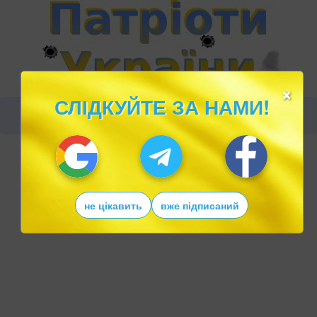
×
СЛІДКУЙТЕ ЗА НАМИ!
не цікавить
вже підписаний