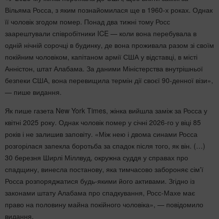
Вільяма Росса, з яким познайомилася ще в 1960-х роках. Однак
її чоловік згодом помер. Понад два тижні тому Росс
заарештували співробітники ICE — коли вона перебувала в
одній нічній сорочці в будинку, де вона проживала разом зі своїм
покійним чоловіком, капітаном армії США у відставці, в місті
Анністон, штат Алабама. За даними Міністерства внутрішньої
безпеки США, вона перевищила термін дії своєї 90-денної візи»,
— пише видання.
Як пише газета New York Times, жінка вийшла заміж за Росса у
квітні 2025 року. Однак чоловік помер у січні 2026-го у віці 85
років і не залишив заповіту. «Між нею і двома синами Росса
розгорілася запекла боротьба за спадок після того, як він. (…)
30 березня Ширлі Міллвуд, окружна суддя у справах про
спадщину, винесла постанову, яка тимчасово забороняє сім'ї
Росса розпоряджатися будь-якими його активами. Згідно із
законами штату Алабама про спадкування, Росс-Махе має
право на половину майна покійного чоловіка», — повідомило
видання.