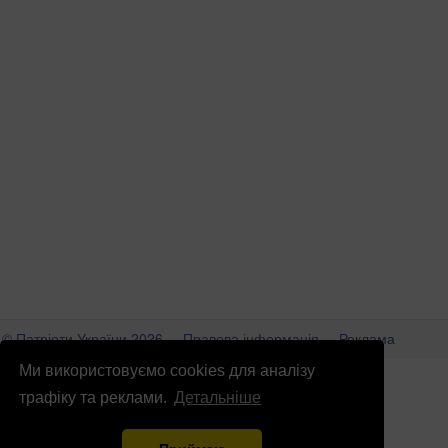
© Патріоти України 2026
Правова інформація
Реклама
Ми використовуємо cookies для аналізу
info
@
patrioty.org.ua
трафіку та реклами.
Детальніше