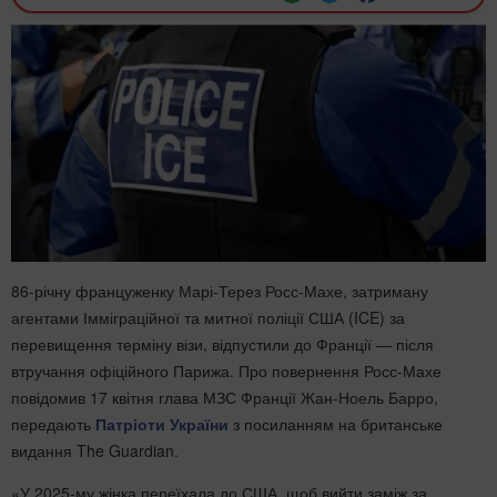
86-річну француженку Марі-Терез Росс-Махе, затриману
агентами Імміграційної та митної поліції США (ICE) за
перевищення терміну візи, відпустили до Франції — після
втручання офіційного Парижа. Про повернення Росс-Махе
повідомив 17 квітня глава МЗС Франції Жан-Ноель Барро,
передають
Патріоти України
з посиланням на британське
видання The Guardian.
«У 2025-му жінка переїхала до США, щоб вийти заміж за