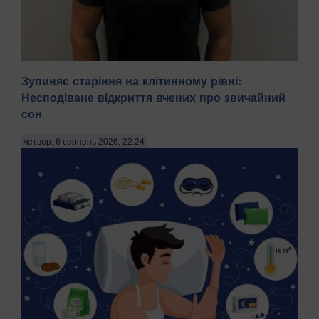
Зупиняє старіння на клітинному рівні:
Несподіване відкриття вчених про звичайний
сон
На Київщині затримали трьох чоловіків віком 18, 43 і 52
років за підозрою у груповому зґвалтуванні 21-річної
четвер, 6 серпень 2026, 22:24
дівчини. Про це повідомила пресслужба Національної
поліції в четвер, 6 серпня, зазначають Патріоти України.
"На Бориспільщині троє чоловіків, з...