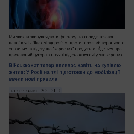
Ми звикли звинувачувати фастфуд та солодкі газовані
напої в усіх бідах зі здоров'ям, проте головний ворог часто
ховається в підступно "корисних" продуктах. Йдеться про
прихований цукор та штучні підсолоджувачі у знежирених
йогуртах, соусах і готових сн...
Військкомат тепер впливає навіть на купівлю
житла: У Росії на тлі підготовки до мобілізації
ввели нові правила
четвер, 6 серпень 2026, 21:56