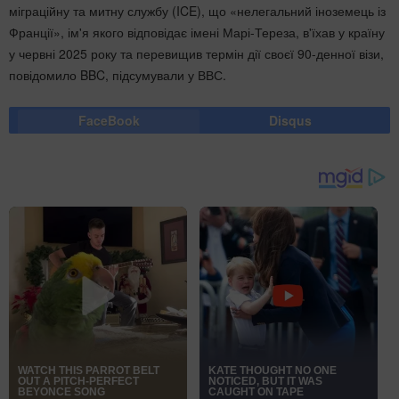
міграційну та митну службу (ICE), що «нелегальний іноземець із
Франції», ім'я якого відповідає імені Марі-Тереза, в'їхав у країну
у червні 2025 року та перевищив термін дії своєї 90-денної візи,
повідомило BBC, підсумували у ВВС.
FaceBook
Disqus