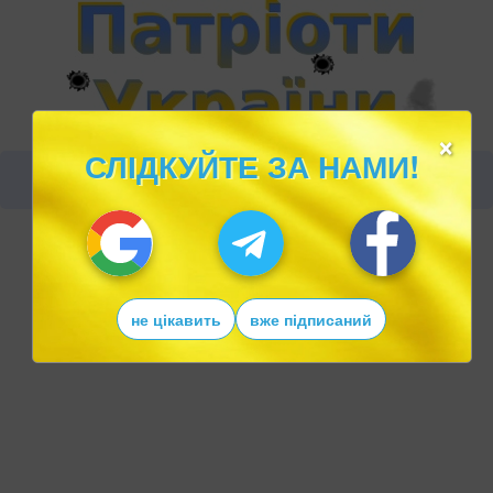
×
СЛІДКУЙТЕ ЗА НАМИ!
не цікавить
вже підписаний