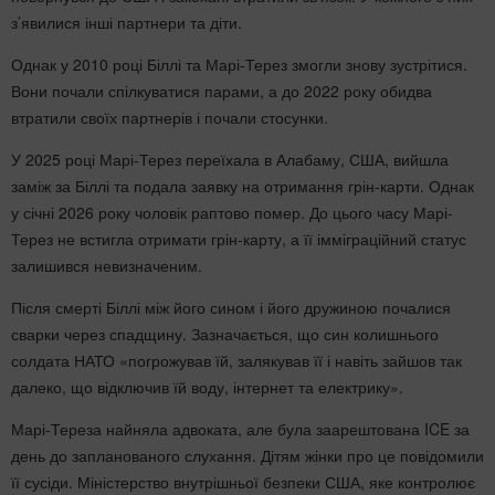
з’явилися інші партнери та діти.
Однак у 2010 році Біллі та Марі-Терез змогли знову зустрітися.
Вони почали спілкуватися парами, а до 2022 року обидва
втратили своїх партнерів і почали стосунки.
У 2025 році Марі-Терез переїхала в Алабаму, США, вийшла
заміж за Біллі та подала заявку на отримання грін-карти. Однак
у січні 2026 року чоловік раптово помер. До цього часу Марі-
Терез не встигла отримати грін-карту, а її імміграційний статус
залишився невизначеним.
Після смерті Біллі між його сином і його дружиною почалися
сварки через спадщину. Зазначається, що син колишнього
солдата НАТО «погрожував їй, залякував її і навіть зайшов так
далеко, що відключив їй воду, інтернет та електрику».
Марі-Тереза найняла адвоката, але була заарештована ICE за
день до запланованого слухання. Дітям жінки про це повідомили
її сусіди. Міністерство внутрішньої безпеки США, яке контролює