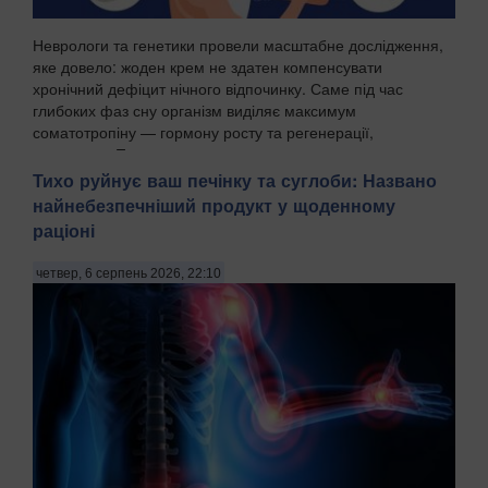
Неврологи та генетики провели масштабне дослідження,
яке довело: жоден крем не здатен компенсувати
хронічний дефіцит нічного відпочинку. Саме під час
глибоких фаз сну організм виділяє максимум
соматотропіну — гормону росту та регенерації,
передають Пат...
Тихо руйнує ваш печінку та суглоби: Названо
найнебезпечніший продукт у щоденному
раціоні
четвер, 6 серпень 2026, 22:10