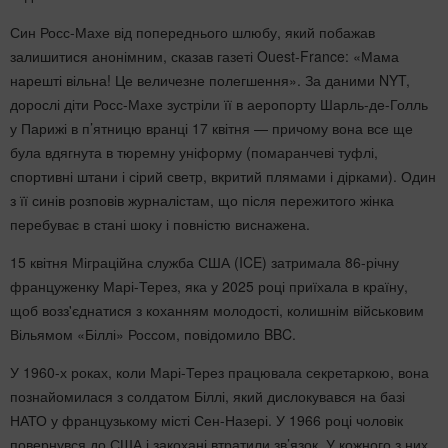
Син Росс-Махе від попереднього шлюбу, який побажав
залишитися анонімним, сказав газеті Ouest-France: «Мама
нарешті вільна! Це величезне полегшення». За даними NYT,
дорослі діти Росс-Махе зустріли її в аеропорту Шарль-де-Голль
у Парижі в п’ятницю вранці 17 квітня — причому вона все ще
була вдягнута в тюремну уніформу (помаранчеві туфлі,
спортивні штани і сірий светр, вкритий плямами і дірками). Один
з її синів розповів журналістам, що після пережитого жінка
перебуває в стані шоку і повністю виснажена.
15 квітня Міграційна служба США (ICE) затримала 86-річну
француженку Марі-Терез, яка у 2025 році приїхала в країну,
щоб возз'єднатися з коханням молодості, колишнім військовим
Вільямом «Біллі» Россом, повідомило BBC.
У 1960-х роках, коли Марі-Терез працювала секретаркою, вона
познайомилася з солдатом Біллі, який дислокувався на базі
НАТО у французькому місті Сен-Назері. У 1966 році чоловік
повернувся до США і закохані втратили зв’язок. У кожного з них