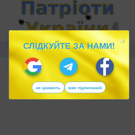
×
СЛІДКУЙТЕ ЗА НАМИ!
не цікавить
вже підписаний