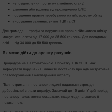
неповідомлення про зміну сімейного стану;
ухилення або відмова від проходження ВЛК;
порушення правил перебування на військовому обліку;
ігнорування законних вимог ТЦК та СП.
Для громадян штрафи за порушення правил військового обліку
можуть становити від 17 000 до 25 500 гривень. Для посадових
осіб — від 34 000 до 59 500 гривень.
Як може дійти до арешту рахунків
Процедура не є автоматичною. Спочатку ТЦК та СП має
зафіксувати порушення і винести постанову про адміністративне
правопорушення з накладенням штрафу.
Після отримання постанови людині надається строк для
добровільної сплати штрафу. Зазвичай це 15 днів. У цей період
постанову також можна оскаржити, якщо людина вважає її
незаконною.
Якщо штраф не сплачено добровільно, постанову можуть