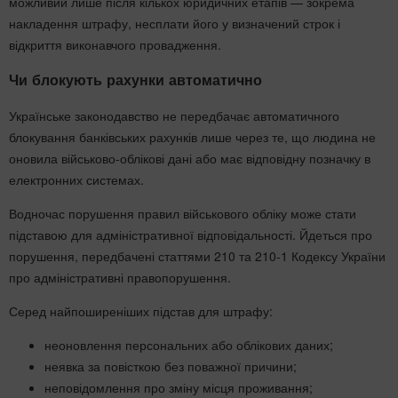
можливий лише після кількох юридичних етапів — зокрема
накладення штрафу, несплати його у визначений строк і
відкриття виконавчого провадження.
Чи блокують рахунки автоматично
Українське законодавство не передбачає автоматичного
блокування банківських рахунків лише через те, що людина не
оновила військово-облікові дані або має відповідну позначку в
електронних системах.
Водночас порушення правил військового обліку може стати
підставою для адміністративної відповідальності. Йдеться про
порушення, передбачені статтями 210 та 210-1 Кодексу України
про адміністративні правопорушення.
Серед найпоширеніших підстав для штрафу:
неоновлення персональних або облікових даних;
неявка за повісткою без поважної причини;
неповідомлення про зміну місця проживання;