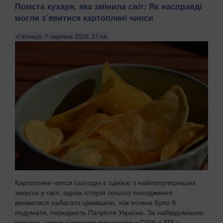
Помста кухаря, яка змінила світ: Як насправді
могли з’явитися картопляні чипси
п’ятниця, 7 серпень 2026, 17:44
Картопляні чипси сьогодні є однією з найпопулярніших
закусок у світі, однак історія їхнього походження
виявилася набагато цікавішою, ніж можна було б
подумати, передають Патріоти України. За найвідомішою
версією, чипси з’явилися випадково у США в XIX с...