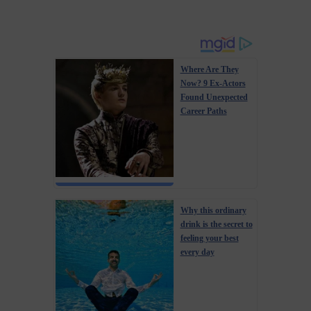
Where Are They
Now? 9 Ex-Actors
Found Unexpected
Career Paths
Why this ordinary
drink is the secret to
feeling your best
every day