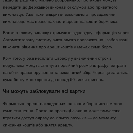
передати до Державної виконавчої служби або приватного
виконавця. Уже після відкриття виконавчого провадження
виконавець має право накласти арешт на кошти боржника.
Банки в такому випадку отримують відповідну інформацію через
Автоматизовану систему виконавчого провадження і зобов’язані
виконати рішення про арешт коштів у межах суми боргу.
Крім того, у разі несплати штрафу у визначений строк з
порушника можуть стягнути подвійний розмір штрафу, витрати
на облік правопорушення та виконавчий збір. Через це загальна
сума боргу може зрости до понад 50 тисяч гривень.
Чи можуть заблокувати всі картки
Формально арешт накладається на кошти боржника в межах
суми стягнення. Проте на практиці людина може тимчасово
втратити доступ одразу до кількох рахунків — до моменту
списання коштів або зняття арешту.