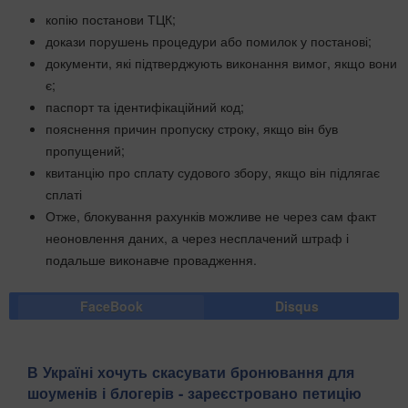
копію постанови ТЦК;
докази порушень процедури або помилок у постанові;
документи, які підтверджують виконання вимог, якщо вони
є;
паспорт та ідентифікаційний код;
пояснення причин пропуску строку, якщо він був
пропущений;
квитанцію про сплату судового збору, якщо він підлягає
сплаті
Отже, блокування рахунків можливе не через сам факт
неоновлення даних, а через несплачений штраф і
подальше виконавче провадження.
FaceBook
Disqus
В Україні хочуть скасувати бронювання для
шоуменів і блогерів - зареєстровано петицію