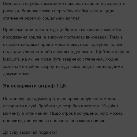
Виконавча служба також може накладати арешт на зарплатні
рахунки. Водночас закон передбачає обмеження щодо
стягнення окремих соціальних виплат.
Проблема полягає в тому, що банк не визначає самостійно
походження коштів, а виконує постанову виконавця. Тому в
окремих випадках арешт може торкнутися і рахунків, на які
надходить зарплата або соціальна допомога. Щоб зняти арешт
із коштів, на які не може бути звернено стягнення, людині
зазвичай потрібно звернутися до виконавця з підтвердними
документами.
Як оскаржити штраф ТЦК
Постанову про адміністративне правопорушення можна
оскаржити в суді. Зробити це потрібно протягом 10 днів з
моменту її отримання. Якщо строк пропущено, його можна
поновити, але лише за наявності поважних причин.
До суду зазвичай подають: