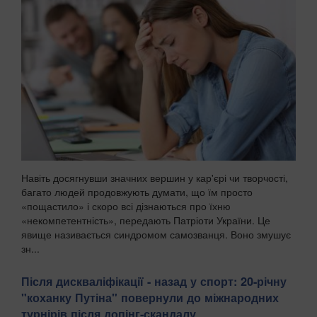
Навіть досягнувши значних вершин у кар'єрі чи творчості,
багато людей продовжують думати, що їм просто
«пощастило» і скоро всі дізнаються про їхню
«некомпетентність», передають Патріоти України. Це
явище називається синдромом самозванця. Воно змушує
зн...
Після дискваліфікації - назад у спорт: 20-річну
"коханку Путіна" повернули до міжнародних
турнірів після допінг-скандалу