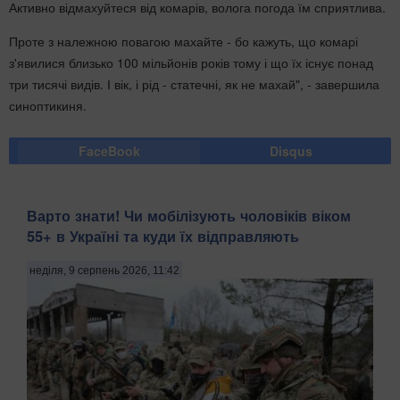
Активно відмахуйтеся від комарів, волога погода їм сприятлива.
Проте з належною повагою махайте - бо кажуть, що комарі
з'явилися близько 100 мільйонів років тому і що їх існує понад
три тисячі видів. І вік, і рід - статечні, як не махай", - завершила
синоптикиня.
FaceBook
Disqus
Варто знати! Чи мобілізують чоловіків віком
55+ в Україні та куди їх відправляють
неділя, 9 серпень 2026, 11:42