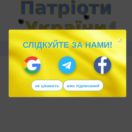
×
СЛІДКУЙТЕ ЗА НАМИ!
не цікавить
вже підписаний