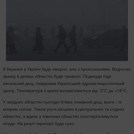
9 березня в Україні буде хмарно, але з проясненнями. Водночас
зранку в деяких областях буде туманно. Подекуди піде
несильний дощ, повідомив Український гідрометеорологічний
центр. Температура в країні коливатиметься від -3°С до +18°С.
У західних областях сьогодні йтиме помірний дощ, вночі – із
мокрим снігом. Також уночі місцями в центральних та східних
областях, а вдень у північних областях спостерігатимуться
опади. На решті території буде сухо.