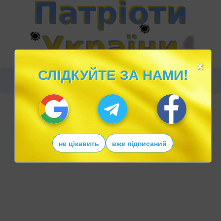
×
СЛІДКУЙТЕ ЗА НАМИ!
не цікавить
вже підписаний