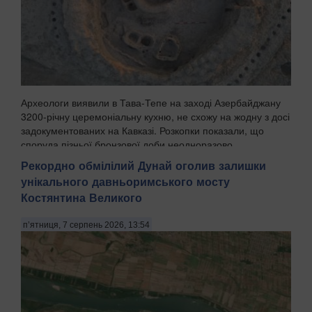
Археологи виявили в Тава-Тепе на заході Азербайджану
3200-річну церемоніальну кухню, не схожу на жодну з досі
задокументованих на Кавказі. Розкопки показали, що
споруда пізньої бронзової доби неодноразово
перебудовувалась протягом поколінь, а попередні...
Рекордно обмілілий Дунай оголив залишки
унікального давньоримського мосту
Костянтина Великого
п’ятниця, 7 серпень 2026, 13:54