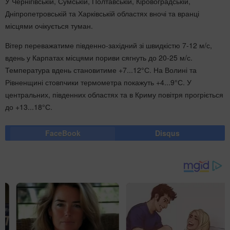
У Чернігівській, Сумській, Полтавській, Кіровоградській,
Дніпропетровській та Харківській областях вночі та вранці
місцями очікується туман.
Вітер переважатиме південно-західний зі швидкістю 7-12 м/с,
вдень у Карпатах місцями пориви сягнуть до 20-25 м/с.
Температура вдень становитиме +7...12°С. На Волині та
Рівненщині стовпчики термометра покажуть +4...9°С. У
центральних, південних областях та в Криму повітря прогріється
до +13...18°С.
FaceBook
Disqus