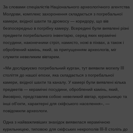
За словами спеціалістів Національного археологічного агентства
Молдови, комплекс захоронення складається з погребальної
камери, вхідної шахти та дромосу — коридору, що вів
безпосередньо в погрібну камеру. Всередині були виявлені різні
предмети погребального інвентарю, серед яких керамічні
посудини, наконечники стріл, намисто, ножі в піхвах, а також і
оброблений камінь, який, за припущенням археологів, міг
служити невеликим вівтарем.
«Ми досліджуємо погребальний курган, тут виявили могилу III
століття до нашої епохи, яка складається з погребальної
камери, вхідної шахти та каналу. У камері були виявлені кілька
предметів — керамічні посудини, оброблений камінь, який,
ймовірно, представляв собою невеликий вівтар, курильницю та
інші об'єкти, характерні для скіфського населення», —
повідомили археологи.
Одна з найважливіших знахідок виявилася керамічною
курильницею, типовою для скіфських некрополів III-II століть до