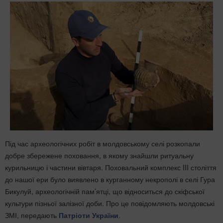
Під час археологічних робіт в молдовському селі розкопали
добре збережене поховання, в якому знайшли ритуальну
курильницю і частини вівтаря. Поховальний комплекс III століття
до нашої ери було виявлено в курганному некрополі в селі Гура
Бикулуй, археологічній пам’ятці, що відноситься до скіфської
культури пізньої залізної доби. Про це повідомляють молдовські
ЗМІ, передають
Патріоти України
.