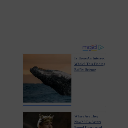
Is There An Intersex
Whale? This Finding
Baffles Science
Where Are They
Now? 9 Ex-Actors
Found Unexpected