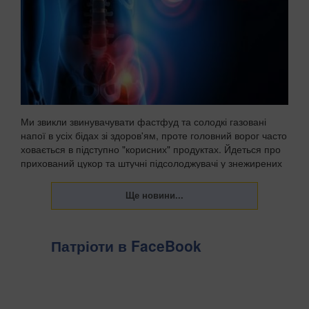
Ми звикли звинувачувати фастфуд та солодкі газовані
напої в усіх бідах зі здоров'ям, проте головний ворог часто
ховається в підступно "корисних" продуктах. Йдеться про
прихований цукор та штучні підсолоджувачі у знежирених
йогуртах, соусах і готових сн...
Патріоти в FaceBook