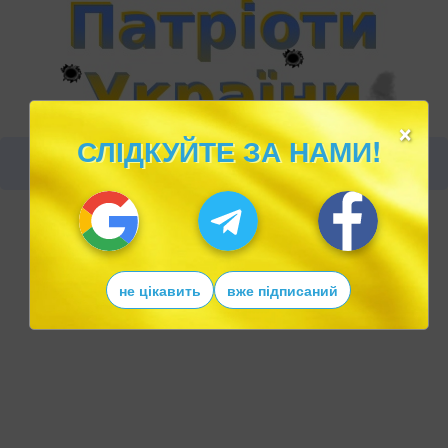
×
СЛІДКУЙТЕ ЗА НАМИ!
не цікавить
вже підписаний