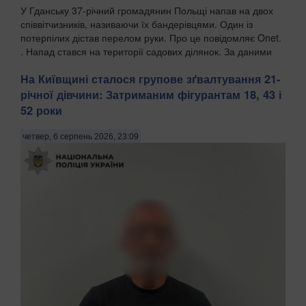
У Гданську 37-річний громадянин Польщі напав на двох
співвітчизників, називаючи їх бандерівцями. Один із
потерпілих дістав перелом руки. Про це повідомляє Onet.
. Напад стався на території садових ділянок. За даними
поліції, чоловік агресивно їздив та...
На Київщині сталося групове зґвалтування 21-
річної дівчини: Затриманим фігурантам 18, 43 і
52 роки
четвер, 6 серпень 2026, 23:09