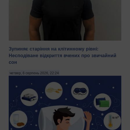
Зупиняє старіння на клітинному рівні:
Несподіване відкриття вчених про звичайний
сон
На Київщині затримали трьох чоловіків віком 18, 43 і 52
років за підозрою у груповому зґвалтуванні 21-річної
четвер, 6 серпень 2026, 22:24
дівчини. Про це повідомила пресслужба Національної
поліції в четвер, 6 серпня, зазначають Патріоти України.
"На Бориспільщині троє чоловіків, з...