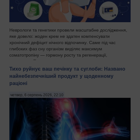
Неврологи та генетики провели масштабне дослідження,
яке довело: жоден крем не здатен компенсувати
хронічний дефіцит нічного відпочинку. Саме під час
глибоких фаз сну організм виділяє максимум
соматотропіну — гормону росту та регенерації,
передають Пат...
Тихо руйнує ваш печінку та суглоби: Названо
найнебезпечніший продукт у щоденному
раціоні
четвер, 6 серпень 2026, 22:10