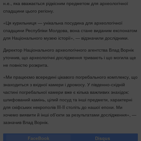
н.е., яка вважається рідкісним предметом для археологічної
спадщини цього регіону.
«Ця курильниця — унікальна посудина для археологічної
спадщини Республіки Молдова, вона стане виданим експонатом
для Національного музею історії», — відзначили дослідники.
Директор Національного археологічного агентства Влад Ворнік
уточнив, що археологічні дослідження тривають і що могила ще
не повністю розкрита.
«Ми працюємо всередині цікавого погребального комплексу, що
знаходиться з вхідної камери і дромосу. У південно-східній
частині погребальної камери вже є кілька важливих знахідок:
шлифований камінь, цілий посуд та інші предмети, характерні
для скіфських некрополів III-II століть до нашої епохи. Ми
хочемо виявити й інші об'єкти за результатами дослідження», —
зазначив Влад Ворнік.
FaceBook
Disqus