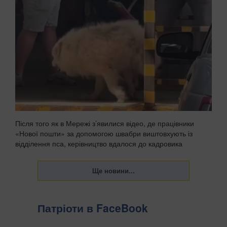
Після того як в Мережі з’явилися відео, де працівники
«Нової пошти» за допомогою швабри виштовхують із
відділення пса, керівництво вдалося до кадровика
висновків, зазначають Патріоти України. . «Нова пошта»
звільнила працівників одного зі своїх відділ...
Патріоти в FaceBook