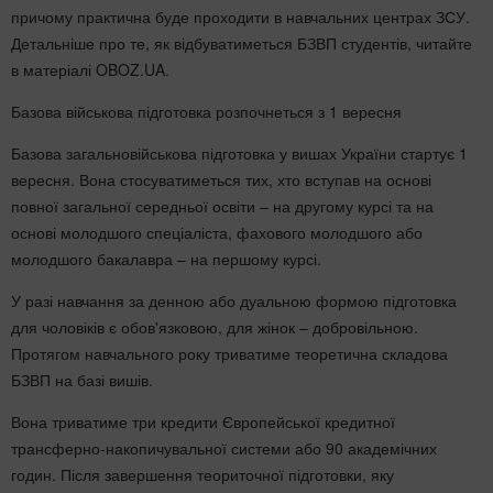
причому практична буде проходити в навчальних центрах ЗСУ.
Детальніше про те, як відбуватиметься БЗВП студентів, читайте
в матеріалі OBOZ.UA.
Базова військова підготовка розпочнеться з 1 вересня
Базова загальновійськова підготовка у вишах України стартує 1
вересня. Вона стосуватиметься тих, хто вступав на основі
повної загальної середньої освіти – на другому курсі та на
основі молодшого спеціаліста, фахового молодшого або
молодшого бакалавра – на першому курсі.
У разі навчання за денною або дуальною формою підготовка
для чоловіків є обов'язковою, для жінок – добровільною.
Протягом навчального року триватиме теоретична складова
БЗВП на базі вишів.
Вона триватиме три кредити Європейської кредитної
трансферно-накопичувальної системи або 90 академічних
годин. Після завершення теориточної підготовки, яку