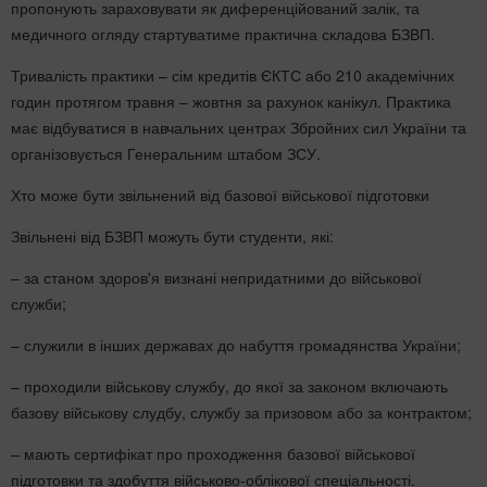
пропонують зараховувати як диференційований залік, та
медичного огляду стартуватиме практична складова БЗВП.
Тривалість практики – сім кредитів ЄКТС або 210 академічних
годин протягом травня – жовтня за рахунок канікул. Практика
має відбуватися в навчальних центрах Збройних сил України та
організовується Генеральним штабом ЗСУ.
Хто може бути звільнений від базової військової підготовки
Звільнені від БЗВП можуть бути студенти, які:
– за станом здоров'я визнані непридатними до військової
служби;
– служили в інших державах до набуття громадянства України;
– проходили військову службу, до якої за законом включають
базову військову слудбу, службу за призовом або за контрактом;
– мають сертифікат про проходження базової військової
підготовки та здобуття військово-облікової спеціальності.