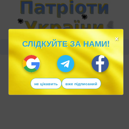
×
СЛІДКУЙТЕ ЗА НАМИ!
не цікавить
вже підписаний