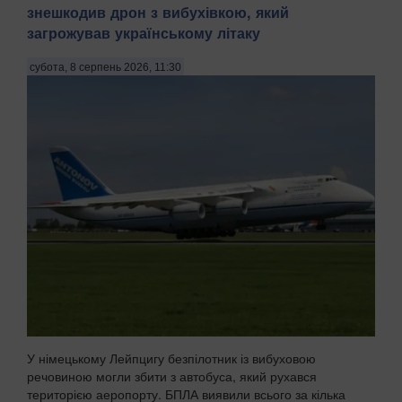
знешкодив дрон з вибухівкою, який
загрожував українському літаку
субота, 8 серпень 2026, 11:30
У німецькому Лейпцигу безпілотник із вибуховою
речовиною могли збити з автобуса, який рухався
територією аеропорту. БПЛА виявили всього за кілька