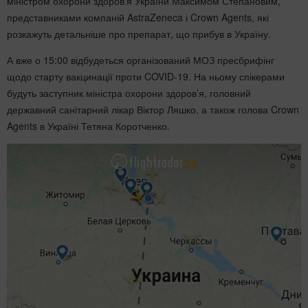
міністром охорони здоров'я України Максимом Степановим,
представниками компаній AstraZeneca і Crown Agents, які
розкажуть детальніше про препарат, що прибув в Україну.
А вже о 15:00 відбудеться організований МОЗ пресбрифінг
щодо старту вакцинації проти COVID-19. На ньому спікерами
будуть заступник міністра охорони здоров’я, головний
державний санітарний лікар Віктор Ляшко, а також голова Crown
Agents в Україні Тетяна Коротченко.