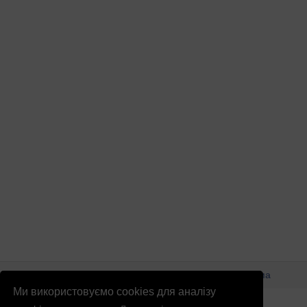
© Патріоти України 2026
Правова інформація
Реклама
Ми використовуємо cookies для аналізу
info
@
patrioty.org.ua