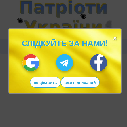
×
СЛІДКУЙТЕ ЗА НАМИ!
не цікавить
вже підписаний