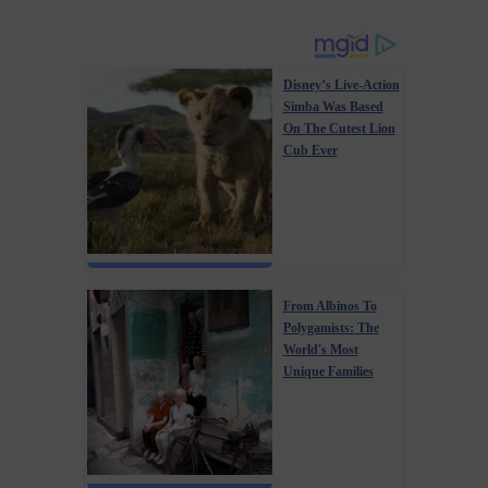
Disney’s Live-Action
Simba Was Based
On The Cutest Lion
Cub Ever
From Albinos To
Polygamists: The
World's Most
Unique Families