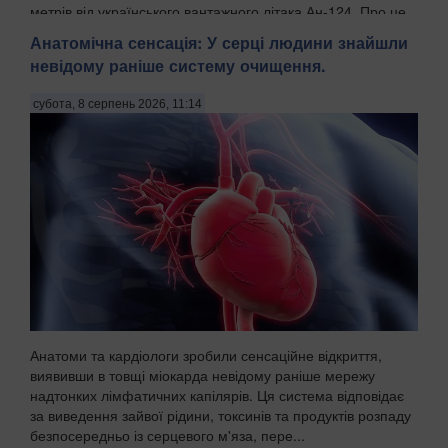
метрів від українського вантажного літака Ан-124. Про це
пише WELT із посиланням на німецькі органи безпек...
Анатомічна сенсація: У серці людини знайшли
невідому раніше систему очищення.
субота, 8 серпень 2026, 11:14
Анатоми та кардіологи зробили сенсаційне відкриття,
виявивши в товщі міокарда невідому раніше мережу
надтонких лімфатичних капілярів. Ця система відповідає
за виведення зайвої рідини, токсинів та продуктів розпаду
безпосередньо із серцевого м'яза, пере...