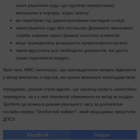
нього рішенням суду, що підлягає примусовому
виконанню в порядку, згідно закону;
він перебуває під адміністративним наглядом поліції;
через рішення суду або постанови Державної виконавчої
служби зокрема через тривалу несплату аліментів;
якщо громадянина розшукують правоохоронні органи;
через відсутність усіх необхідних документів, які дають
право перетинати кордон.
Крім того, МВС наголошує, що прикордонники можуть відмовити
у виїзді виключно з підстав, які прямо визначені законодавством.
Нагадаємо, раніше стало відомо, що українці можуть самостійно
перевірити, чи є у них тимчасові обмеження на виїзд за кордон.
Зробити це можна в режимі реального часу за допомогою
онлайн-сервісу "Особистий кабінет", який нещодавно запустила
ДПСУ.
FaceBook
Disqus