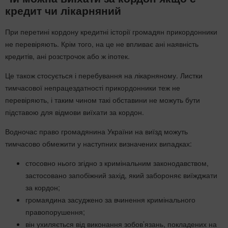
кредит чи лікарняний
При перетині кордону кредитні історії громадян прикордонники
не перевіряють. Крім того, на це не впливає ані наявність
кредитів, ані розстрочок або ж іпотек.
Це також стосується і перебування на лікарняному. Листки
тимчасової непрацездатності прикордонники теж не
перевіряють, і таким чином такі обставини не можуть бути
підставою для відмови виїхати за кордон.
Водночас право громадянина України на виїзд можуть
тимчасово обмежити у наступних визначених випадках:
стосовно нього згідно з кримінальним законодавством,
застосовано запобіжний захід, який забороняє виїжджати
за кордон;
громаядина засуджено за вчинення кримінального
правопорушення;
він ухиляється від виконання зобов’язань, покладених на