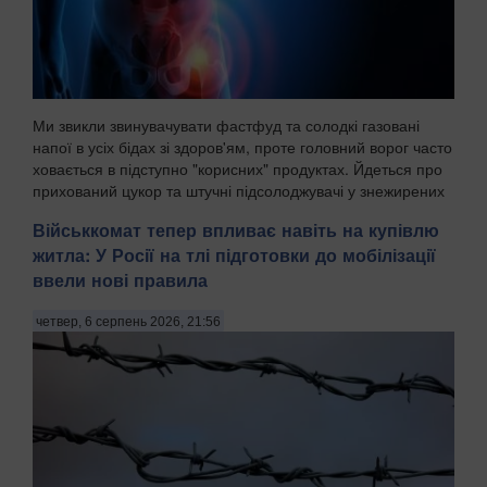
Ми звикли звинувачувати фастфуд та солодкі газовані
напої в усіх бідах зі здоров'ям, проте головний ворог часто
ховається в підступно "корисних" продуктах. Йдеться про
прихований цукор та штучні підсолоджувачі у знежирених
йогуртах, соусах і готових сн...
Військкомат тепер впливає навіть на купівлю
житла: У Росії на тлі підготовки до мобілізації
ввели нові правила
четвер, 6 серпень 2026, 21:56