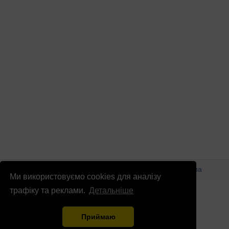
© Патріоти України 2026
Правова інформація
Реклама
Ми використовуємо cookies для аналізу
info
@
patrioty.org.ua
трафіку та реклами.
Детальніше
Приймаю