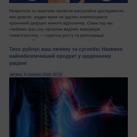
Неврологи та генетики провели масштабне дослідження,
яке довело: жоден крем не здатен компенсувати
хронічний дефіцит нічного відпочинку. Саме під час
глибоких фаз сну організм виділяє максимум
соматотропіну — гормону росту та регенерації,
передають Пат...
Тихо руйнує ваш печінку та суглоби: Названо
найнебезпечніший продукт у щоденному
раціоні
четвер, 6 серпень 2026, 22:10