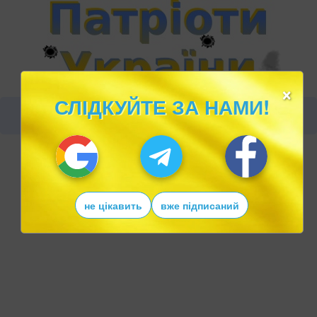
×
СЛІДКУЙТЕ ЗА НАМИ!
не цікавить
вже підписаний