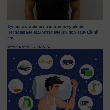
Зупиняє старіння на клітинному рівні:
Несподіване відкриття вчених про звичайний
сон
На Київщині затримали трьох чоловіків віком 18, 43 і 52
років за підозрою у груповому зґвалтуванні 21-річної
четвер, 6 серпень 2026, 22:24
дівчини. Про це повідомила пресслужба Національної
поліції в четвер, 6 серпня, зазначають Патріоти України.
"На Бориспільщині троє чоловіків, з...