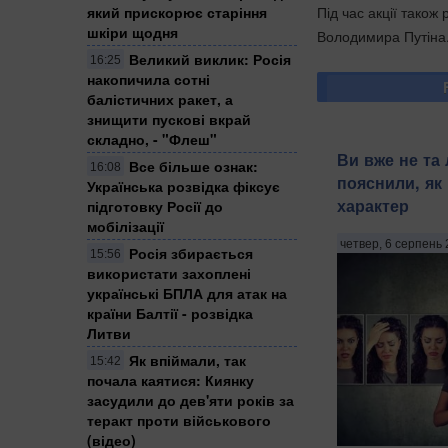
Під час акції тако
який прискорює старіння
шкіри щодня
Володимира Путіна. 
Великий виклик: Росія
16:25
накопичила сотні
балістичних ракет, а
знищити пускові вкрай
складно, - "Флеш"
Ви вже не та
Все більше ознак:
16:08
пояснили, як
Українська розвідка фіксує
характер
підготовку Росії до
мобілізації
четвер, 6 серпень 
Росія збирається
15:56
використати захоплені
українські БПЛА для атак на
країни Балтії - розвідка
Литви
Як впіймали, так
15:42
почала каятися: Киянку
засудили до дев'яти років за
теракт проти військового
(відео)