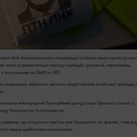
травня біля Антакальнського кладовища пройшла акція протесту про
ких часів та романтизації періоду окупацій і репресій,
передають
з посиланням на Delfi
та
LRT.
го кладовища зібралася частина представників російської громади 
ня.
анізовали міжнародний благодійний фонд
Старі дракони
спільно з
онду Мартінасом Кіселяускасом.
 заявили, що історична пам’ять має базуватися на фактах, повазі 
ності перед майбутніми поколіннями.