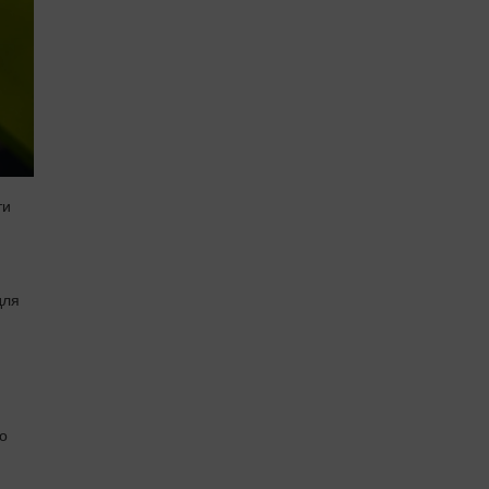
ти
для
до