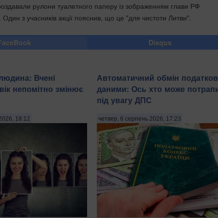
ж роздавали рулони туалетного паперу із зображенням глави РФ
Один з учасників акції пояснив, що це "для чистоти Литви".
FaceBook
Disqus
 людина: Вчені
Автоматичний обмін податко
 вік непомітно змінює
даними: Ось хто може потрап
під увагу ДПС
2026, 18:12
четвер, 6 серпень 2026, 17:23