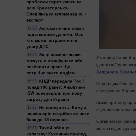
проблеми перетікають на
всю Краматорсько-
Слов'янську агломерацію, -
експерт
Автоматичний обмін
17:23
податковими даними: Ось
хто може потрапити під
увагу ДПС
За ці номерні знаки
17:09
У столиці Литви 9 
можуть оштрафувати або
ідеалізації радянсь
позбавити прав: Що
Патріоти України
потрібно знати водіям
КНДР передала Росії
16:59
Перед цим біля цьо
понад 100 ракет: Аналітики
святкування 9 трав
ISW попередили про нову
загрозу для України
Акцію протесту орг
Не пропустіть: Кому з
16:37
віцепрезидентом ф
пенсіонерів потрібно змінити
банк до 15 вересня
Організатори заходу
Тихий вбивця
жертв і відповідаль
16:30
колагену: Кухонний прилад,