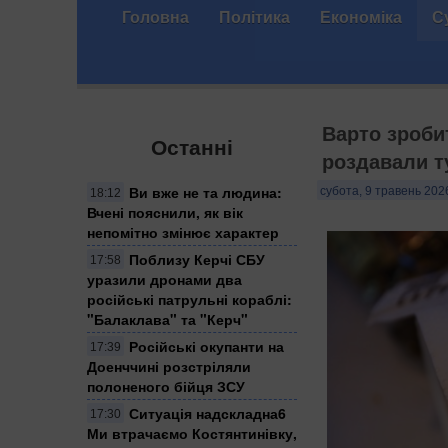
Головна
Політика
Економіка
С
Варто зроби
Останні
роздавали т
Ви вже не та людина:
субота, 9 травень 202
18:12
Вчені пояснили, як вік
непомітно змінює характер
Поблизу Керчі СБУ
17:58
уразили дронами два
російські патрульні кораблі:
"Балаклава" та "Керч"
Російські окупанти на
17:39
Доенччині розстріляли
полоненого бійця ЗСУ
Ситуація надскладна6
17:30
Ми втрачаємо Костянтинівку,