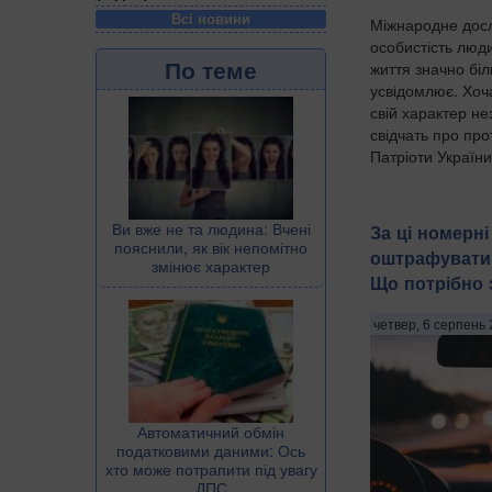
Всі новини
Міжнародне досл
особистість люд
По теме
життя значно біль
усвідомлює. Хоч
свій характер не
свідчать про пр
Патріоти України
Ви вже не та людина: Вчені
За ці номерн
пояснили, як вік непомітно
оштрафувати 
змінює характер
Що потрібно 
четвер, 6 серпень 
Автоматичний обмін
податковими даними: Ось
хто може потрапити під увагу
ДПС