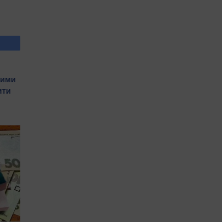
вими
ити