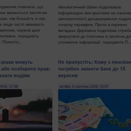
ідження показало, що
Автоматичний обмін податковою
ини змінюється протягом
інформацією між країнами не означа
ше, ніж більшість із нас
автоматичного донарахування податк
а люди часто вважають
початку перевірок. Проте в окремих
змінним, наукові дані
випадках Державна податкова служб
отилежне, передають
звернутися до платника із запитом д
. Психоло...
уточнення інформації, передають П..
і знаки можуть
Не пропустіть: Кому з пенсіон
або позбавити прав:
потрібно змінити банк до 15
знати водіям
вересня
2026, 17:09
четвер, 6 серпень 2026, 16:37