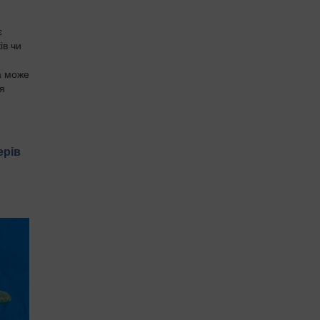
є
ів чи
а може
ля
.
ерів