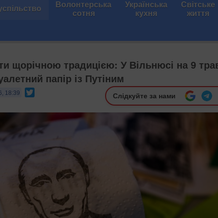
Волонтерська
Українська
Світське
успільство
сотня
кухня
життя
ти щорічною традицією: У Вільнюсі на 9 тра
уалетний папір із Путіним
Twitter
6, 18:39
Слідкуйте за нами