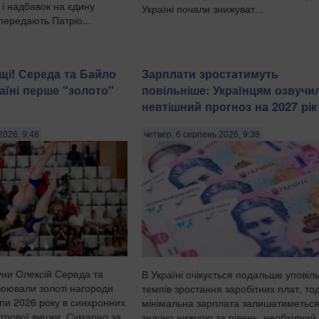
 і надбавок на єдину
Україні почали знижуват...
передають Патріо...
ащі! Середа та Байло
Зарплати зростатимуть
аїні перше "золото"
повільніше: Українцям озвучи
невтішний прогноз на 2027 рік
2026, 9:48
четвер, 6 серпень 2026, 9:38
уни Олексій Середа та
В Україні очікується подальше уповіл
воювали золоті нагороди
темпів зростання заробітних плат, тод
пи 2026 року в синхронних
мінімальна зарплата залишатиметьс
етрової вишки. Сумарно за
значно нижчою за рівень, необхідний