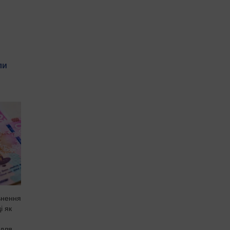
ли
ьнення
і як
я
 для