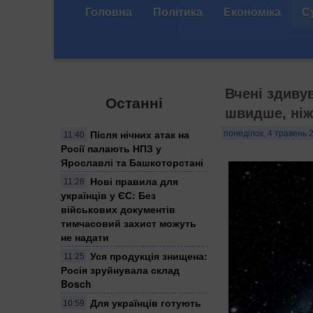
Головна
Політика
Економіка
С
Вчені здиву
Останні
швидше, ніж
Після нічних атак на
понеділок, 4 травень 
11:40
Росії палають НПЗ у
Ярославлі та Башкоторстані
Нові правила для
11:28
українців у ЄС: Без
військових документів
тимчасовий захист можуть
не надати
Уся продукція знищена:
11:25
Росія зруйнувала склад
Bosch
Для українців готують
10:59