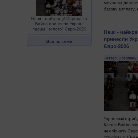
механізм доплат
базову виплату, 
Наші - найкращі! Середа та
Байло принесли Україні
перше "золото" Євро-2026
Наші - найкр
принесли Укр
Все по теме
Євро-2026
четвер, 6 серпень 
Українські стриб
Ксенія Байло за
чемпіонату Євро
стрибках з 10-м