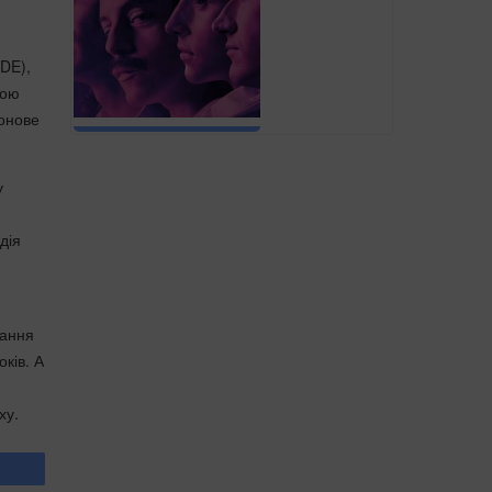
aDE),
мою
фонове
у
дія
вання
оків. А
ху.