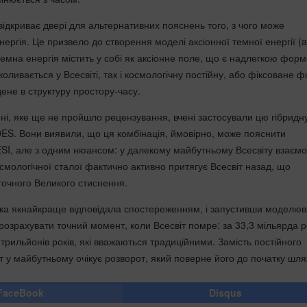
відкриває двері для альтернативних пояснень того, з чого може
ергія. Це призвело до створення моделі аксіонної темної енергії (
темна енергія містить у собі як аксіонне поле, що є надлегкою фор
 коливається у Всесвіті, так і космологічну постійну, або фіксоване 
ене в структуру простору-часу.
ні, яке ще не пройшло рецензування, вчені застосували цю гібридн
DES. Вони виявили, що ця комбінація, ймовірно, може пояснити
ESI, але з одним нюансом: у далекому майбутньому Всесвіту взаємо
осмологічної сталої фактично активно притягує Всесвіт назад, що
точного Великого стиснення.
ка якнайкраще відповідала спостереженням, і запустивши моделю
и розрахувати точний момент, коли Всесвіт помре: за 33,3 мільярда р
рильйонів років, які вважаються традиційними. Замість постійного
т у майбутньому очікує розворот, який поверне його до початку шля
FaceBook
Disqus