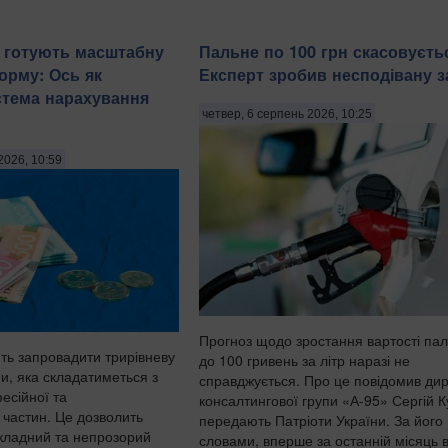
в готують масштабну
Пальне по 100 грн скасовуєть
орму: Ось як
Експерт зробив несподівану з
стема нарахування
четвер, 6 серпень 2026, 10:25
2026, 10:59
Прогноз щодо зростання вартості па
ють запровадити трирівневу
до 100 гривень за літр наразі не
и, яка складатиметься з
справджується. Про це повідомив ди
есійної та
консалтингової групи «А-95» Сергій 
 частин. Це дозволить
передають Патріоти України. За його
складний та непрозорий
словами, вперше за останній місяць 