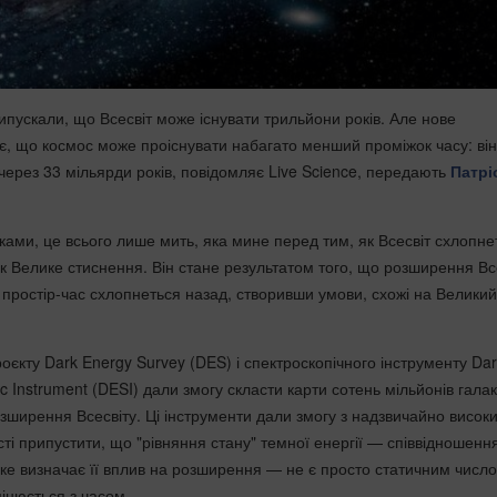
ипускали, що Всесвіт може існувати трильйони років. Але нове
є, що космос може проіснувати набагато менший проміжок часу: він
через 33 мільярди років, повідомляє Live Science, передають
Патрі
рками, це всього лише мить, яка мине перед тим, як Всесвіт схлопне
як Велике стиснення. Він стане результатом того, що розширення Вс
 простір-час схлопнеться назад, створивши умови, схожі на Великий
оєкту Dark Energy Survey (DES) і спектроскопічного інструменту Da
c Instrument (DESI) дали змогу скласти карти сотень мільйонів галак
зширення Всесвіту. Ці інструменти дали змогу з надзвичайно висок
і припустити, що "рівняння стану" темної енергії — співвідношення
 яке визначає її вплив на розширення — не є просто статичним числ
мінюється з часом.