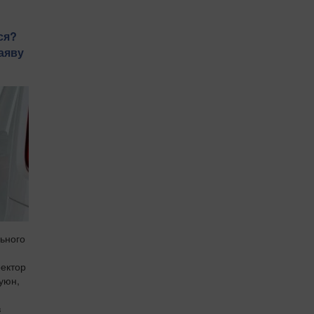
ся?
аяву
льного
ректор
Куюн,
в