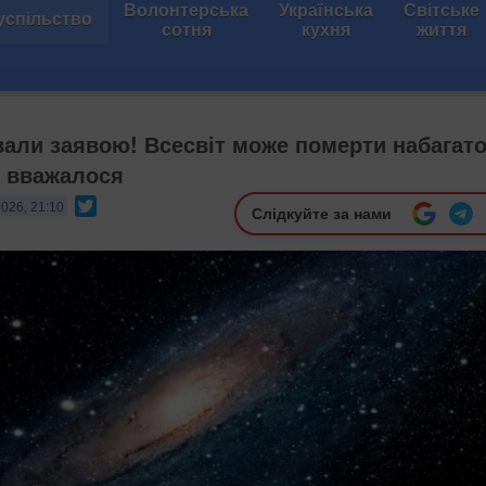
Волонтерська
Українська
Світське
успільство
сотня
кухня
життя
вали заявою! Всесвіт може померти набагат
 вважалося
Twitter
2026, 21:10
Слідкуйте за нами