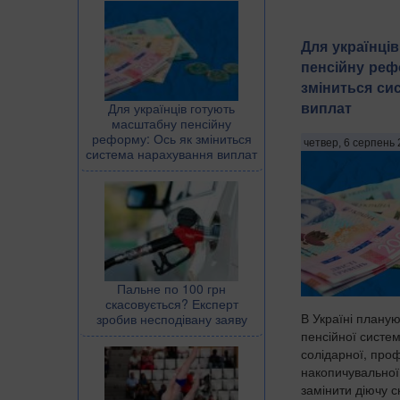
Для українці
пенсійну реф
зміниться си
виплат
Для українців готують
масштабну пенсійну
реформу: Ось як зміниться
четвер, 6 серпень 
система нарахування виплат
Пальне по 100 грн
скасовується? Експерт
В Україні плану
зробив несподівану заяву
пенсійної систем
солідарної, проф
накопичувальної
замінити діючу 