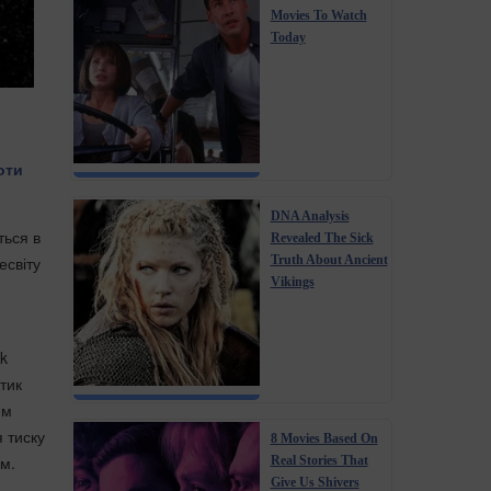
Movies To Watch
Today
оти
DNA Analysis
ться в
Revealed The Sick
Truth About Ancient
есвіту
Vikings
rk
тик
им
 тиску
8 Movies Based On
ом.
Real Stories That
Give Us Shivers