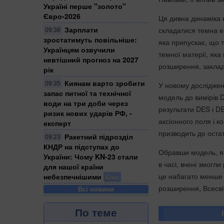
Україні перше "золото"
Євро-2026
Ця дивна динаміка 
Зарплати
складатися темна ен
09:38
зростатимуть повільніше:
яка припускає, що 
Українцям озвучили
темної матерії, яка
невтішний прогноз на 2027
розширення, заклад
рік
Киянам варто зробити
09:35
У новому досліджен
запас питної та технічної
модель до вимірів 
води на три доби через
результати DES і D
ризик нових ударів РФ, -
аксіонного поля і к
експерт
призводить до оста
Ракетний підрозділ
09:23
КНДР на підступах до
Обравши модель, я
України: Чому KN-23 стали
в часі, вчені змогл
для нашої країни
це набагато менше т
небезпечнішими
Блог
розширення, Всесві
Всі новини
По теме