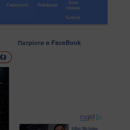
Хіти
Гороскоп
Лайфхак
тижня
Блоги
о
Патріоти в FaceBook
6 Best '90s Action