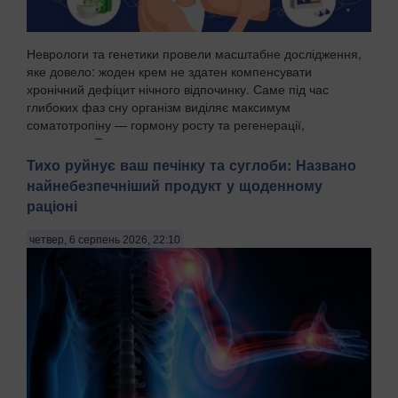
Неврологи та генетики провели масштабне дослідження,
яке довело: жоден крем не здатен компенсувати
хронічний дефіцит нічного відпочинку. Саме під час
глибоких фаз сну організм виділяє максимум
соматотропіну — гормону росту та регенерації,
передають Пат...
Тихо руйнує ваш печінку та суглоби: Названо
найнебезпечніший продукт у щоденному
раціоні
четвер, 6 серпень 2026, 22:10