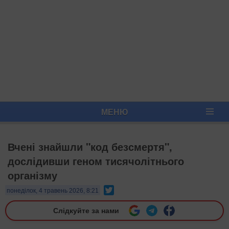
МЕНЮ
Вчені знайшли "код безсмертя",
дослідивши геном тисячолітнього
організму
Twitter
понеділок, 4 травень 2026, 8:21
Слідкуйте за нами