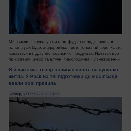
Ми звикли звинувачувати фастфуд та солодкі газовані
напої в усіх бідах зі здоров'ям, проте головний ворог часто
ховається в підступно "корисних" продуктах. Йдеться про
прихований цукор та штучні підсолоджувачі у знежирених
йогуртах, соусах і готових сн...
Військкомат тепер впливає навіть на купівлю
житла: У Росії на тлі підготовки до мобілізації
ввели нові правила
четвер, 6 серпень 2026, 21:56