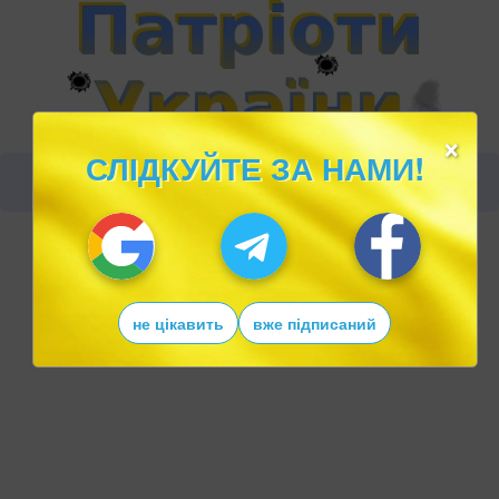
×
СЛІДКУЙТЕ ЗА НАМИ!
не цікавить
вже підписаний