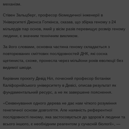
механізм.
Стівен Зальцберг, професор біомедичної інженерії в
Університеті Джонса Гопкінса, сказав, що збірка геному з 24
мільярдів пар основ, який у вісім разів перевищує розмір геному
людини, є значним технічним викликом.
За його словами, основна частина геному складається з
повторюваних сміттєвих послідовностей ДНК, які сосна
щетиниста, схоже, пронесла через мільйони років еволюції без
видимої шкоди.
Керівник проєкту Девід Ніл, почесний професор ботаніки
Каліфорнійського університету в Девісі, описав результат як
фундаментальний ресурс, а не як завершене пояснення.
«Секвенування одного дерева не дає нам чіткого розуміння
генетичної основи довголіття. Але наявність референтної
послідовності геному, яка застосовується до здоров’я людини та
всього іншого, є необхідним реагентом у сучасній біології», —