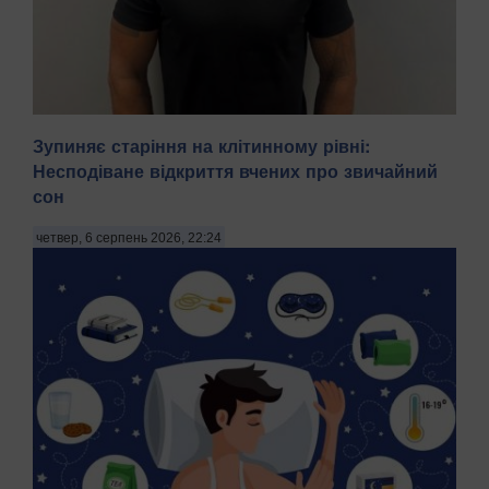
Зупиняє старіння на клітинному рівні:
Несподіване відкриття вчених про звичайний
сон
На Київщині затримали трьох чоловіків віком 18, 43 і 52
років за підозрою у груповому зґвалтуванні 21-річної
четвер, 6 серпень 2026, 22:24
дівчини. Про це повідомила пресслужба Національної
поліції в четвер, 6 серпня, зазначають Патріоти України.
"На Бориспільщині троє чоловіків, з...