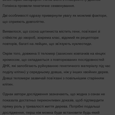
Гопкінса провели генетичне секвенування.
Дві особливості одразу привернули увагу як можливі фактори,
що сприяють довголіттю.
Виявилося, що сосна щетиниста містить гени, пов’язані зі
стійкістю до хвороб, зокрема клас, відомий як рецептори
повторів, багаті на лейцин, що зв’язують нуклеотиди.
Окрім того, довжина її теломер (захисних ковпачків на кінцях
хромосом, що складаються з повторюваних послідовностей
ДНК, які запобігають руйнуванню генетичного матеріалу під час
поділу клітин) у середньому довша, ніж у інших хвойних дерев.
Довші теломери зазвичай пов’язані з повільнішим старінням
клітин.
Однак автори дослідження зазначають, що жодна з ознак не
показала достатньо переконливих доказів, щоб підтвердити
пряму роль у тривалості життя дерева. Потрібні подальші
дослідження, перш ніж можна буде встановити будь-який