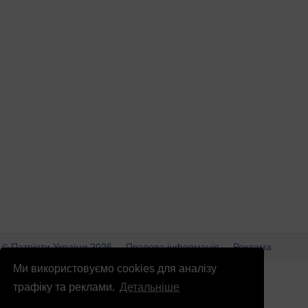
© Патріоти України 2026
Правова інформація
Реклама
Ми використовуємо cookies для аналізу
info
@
patrioty.org.ua
трафіку та реклами.
Детальніше