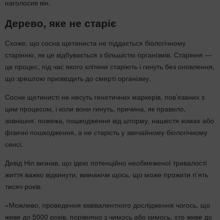
наголосив він.
Дерево, яке не старіє
Схоже, що сосна щетиниста не піддається біологічному
старінню, як це відбувається з більшістю організмів. Старіння —
це процес, під час якого клітини старіють і гинуть без оновлення,
що зрештою призводить до смерті організму.
Сосни щетинисті не несуть генетичних маркерів, пов’язаних з
цим процесом, і коли вони гинуть, причина, як правило,
зовнішня: пожежа, пошкодження від шторму, нашестя комах або
фізичні пошкодження, а не старість у звичайному біологічному
сенсі.
Девід Ніл визнав, що ідею потенційно необмеженої тривалості
життя важко відкинути, вивчаючи щось, що може прожити п’ять
тисяч років.
«Можливо, проведення еквівалентного дослідження чогось, що
живе до 5000 років, порівняно з чимось або кимось, хто живе до