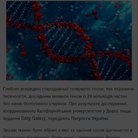
Глибоко всередині стародавньої сучкуватої сосни, яка пережила
тисячоліття, дослідники виявили геном із 24 мільярдів частин
без ознак біологічного старіння. Про результати дослідження,
координованого Каліфорнійським університетом у Девісі, пише
видання Daily Galaxy, передають
Патріоти України
.
Зразки тканин були зібрані з хвої та насіння сосни щетинистої в
Білих горах Каліфорнії. Потім вчені з Університету Джонса