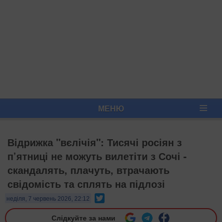
МЕНЮ
Відрижка "вєлічія": Тисячі росіян з
п’ятниці не можуть вилетіти з Сочі -
скандалять, плачуть, втрачають
свідомість та сплять на підлозі
Twitter
неділя, 7 червень 2026, 22:12
Слідкуйте за нами