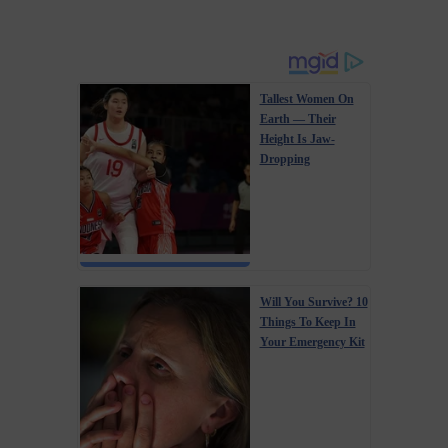
Tallest Women On
Earth — Their
Height Is Jaw-
Dropping
Will You Survive? 10
Things To Keep In
Your Emergency Kit