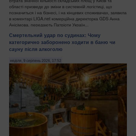
Втрата значної кількості складських площ у Києві та
області призведе до зміни в системній логістиці, що
позначиться і на бізнесі, і на кінцевих споживачах, заявила
в коментарі LIGA.net комерційна директорка GDS Анна
Анісімова, передають Патріоти Україн...
Смертельний удар по судинах: Чому
категорично заборонено ходити в баню чи
сауну після алкоголю
неділя, 9 серпень 2026, 17:52