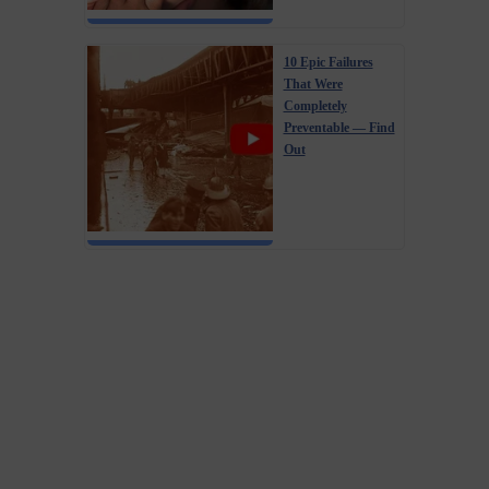
10 Epic Failures
That Were
Completely
Preventable — Find
Out