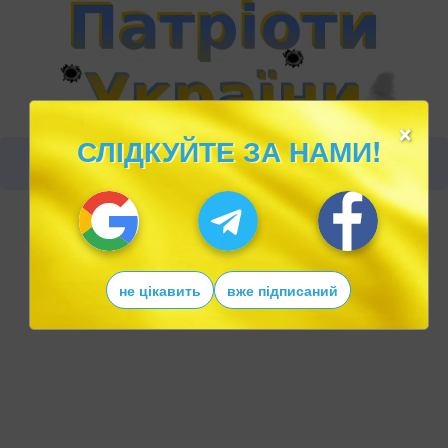
×
СЛІДКУЙТЕ ЗА НАМИ!
не цікавить
вже підписаний