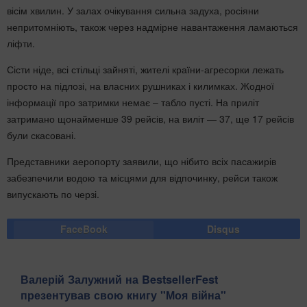
вісім хвилин. У залах очікування сильна задуха, росіяни
непритомніють, також через надмірне навантаження ламаються
ліфти.
Сісти ніде, всі стільці зайняті, жителі країни-агресорки лежать
просто на підлозі, на власних рушниках і килимках. Жодної
інформації про затримки немає – табло пусті. На приліт
затримано щонайменше 39 рейсів, на виліт — 37, ще 17 рейсів
були скасовані.
Представники аеропорту заявили, що нібито всіх пасажирів
забезпечили водою та місцями для відпочинку, рейси також
випускають по черзі.
FaceBook
Disqus
Валерій Залужний на BestsellerFest
презентував свою книгу "Моя війна"