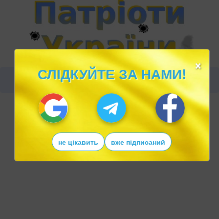
×
СЛІДКУЙТЕ ЗА НАМИ!
не цікавить
вже підписаний