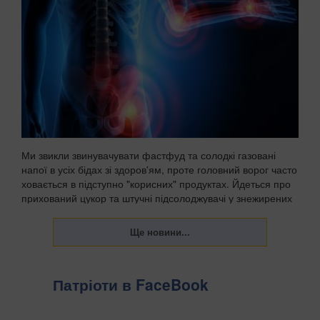
Ми звикли звинувачувати фастфуд та солодкі газовані
напої в усіх бідах зі здоров'ям, проте головний ворог часто
ховається в підступно "корисних" продуктах. Йдеться про
прихований цукор та штучні підсолоджувачі у знежирених
йогуртах, соусах і готових сн...
Патріоти в FaceBook