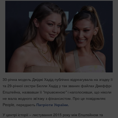
30-річна модель Джіджі Хадід публічно відреагувала на згадку її
та 29-річної сестри Белли Хадід у так званих файлах Джеффрі
Епштейна, назвавши її
"тривожною"
і наголосивши, що ніколи
не мала жодного зв'язку з фінансистом. Про це повідомляє
People, передають
Патріоти України.
У центрі історії – листування 2015 року між Епштейном та