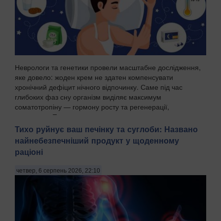
Неврологи та генетики провели масштабне дослідження,
яке довело: жоден крем не здатен компенсувати
хронічний дефіцит нічного відпочинку. Саме під час
глибоких фаз сну організм виділяє максимум
соматотропіну — гормону росту та регенерації,
передають Пат...
Тихо руйнує ваш печінку та суглоби: Названо
найнебезпечніший продукт у щоденному
раціоні
четвер, 6 серпень 2026, 22:10