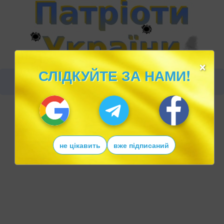
×
СЛІДКУЙТЕ ЗА НАМИ!
не цікавить
вже підписаний