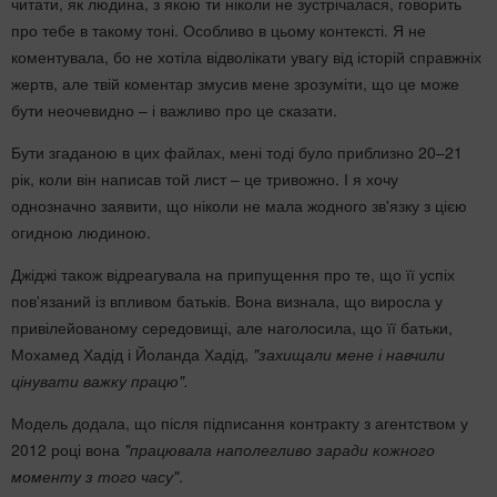
читати, як людина, з якою ти ніколи не зустрічалася, говорить
про тебе в такому тоні. Особливо в цьому контексті. Я не
коментувала, бо не хотіла відволікати увагу від історій справжніх
жертв, але твій коментар змусив мене зрозуміти, що це може
бути неочевидно – і важливо про це сказати.
Бути згаданою в цих файлах, мені тоді було приблизно 20–21
рік, коли він написав той лист – це тривожно. І я хочу
однозначно заявити, що ніколи не мала жодного зв'язку з цією
огидною людиною.
Джіджі також відреагувала на припущення про те, що її успіх
пов'язаний із впливом батьків. Вона визнала, що виросла у
привілейованому середовищі, але наголосила, що її батьки,
Мохамед Хадід і Йоланда Хадід,
"захищали мене і навчили
цінувати важку працю".
Модель додала, що після підписання контракту з агентством у
2012 році вона
"працювала наполегливо заради кожного
моменту з того часу"
.