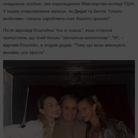
невідомою особою, яке оприлюднило Міністерство юстиції США.
У ньому співрозмовник запитує, як Джіджі та Белла
"стали
моделями і почали заробляти так багато грошей".
Після відповіді Епштейна
"ти ж знаєш"
, інша сторона
припустила, що їхній батько "
заплатив агентству"
. "Ні", –
відповів Епштейн, а згодом додав: "Тому що вони виконують
вказівки, усе просто".