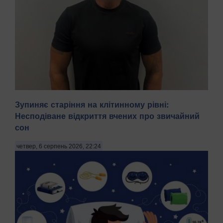
Зупиняє старіння на клітинному рівні:
Несподіване відкриття вчених про звичайний
сон
На Київщині затримали трьох чоловіків віком 18, 43 і 52
років за підозрою у груповому зґвалтуванні 21-річної
четвер, 6 серпень 2026, 22:24
дівчини. Про це повідомила пресслужба Національної
поліції в четвер, 6 серпня, зазначають Патріоти України.
"На Бориспільщині троє чоловіків, з...