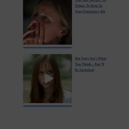
Will You Survive? 10
Things To Keep In
Your Emergency Kit
Her Story Isn't What
You Think—You''ll
Be Surprised