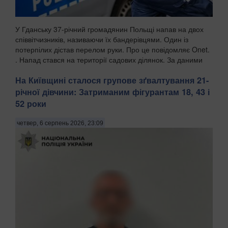
У Гданську 37-річний громадянин Польщі напав на двох
співвітчизників, називаючи їх бандерівцями. Один із
потерпілих дістав перелом руки. Про це повідомляє Onet.
. Напад стався на території садових ділянок. За даними
поліції, чоловік агресивно їздив та...
На Київщині сталося групове зґвалтування 21-
річної дівчини: Затриманим фігурантам 18, 43 і
52 роки
четвер, 6 серпень 2026, 23:09