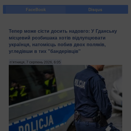
FaceBook
Disqus
Тепер може сісти досить надовго: У Гданську
місцевий розбишака хотів відлупцювати
українця, натомісць побив двох поляків,
угледівши в тих "бандерівців"
п’ятниця, 7 серпень 2026, 6:05