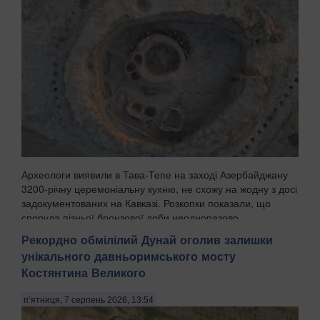
Археологи виявили в Тава-Тепе на заході Азербайджану
3200-річну церемоніальну кухню, не схожу на жодну з досі
задокументованих на Кавказі. Розкопки показали, що
споруда пізньої бронзової доби неодноразово
перебудовувалась протягом поколінь, а попередні...
Рекордно обмілілий Дунай оголив залишки
унікального давньоримського мосту
Костянтина Великого
п’ятниця, 7 серпень 2026, 13:54