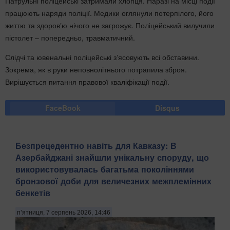
Патрульні поліцейські затримали хлопця. Наразі на місці події
працюють наряди поліції. Медики оглянули потерпілого, його
життю та здоровʼю нічого не загрожує. Поліцейський вилучили
пістолет – попередньо, травматичний.
Слідчі та ювенальні поліцейські зʼясовують всі обставини.
Зокрема, як в руки неповнолітнього потрапила зброя.
Вирішується питання правової кваліфікації події.
FaceBook
Disqus
Безпрецедентно навіть для Кавказу: В
Азербайджані знайшли унікальну споруду, що
використовувалась багатьма поколіннями
бронзової доби для величезних межплемінних
бенкетів
п’ятниця, 7 серпень 2026, 14:46