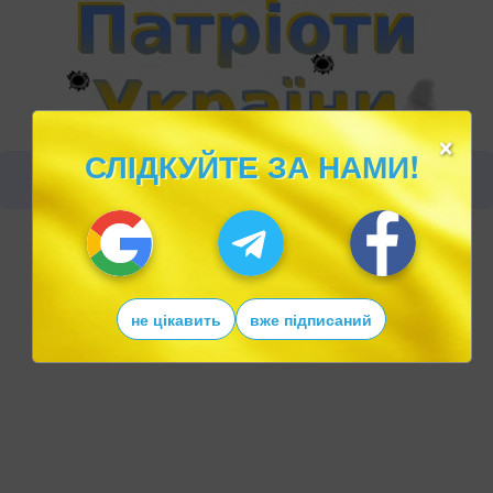
×
СЛІДКУЙТЕ ЗА НАМИ!
не цікавить
вже підписаний