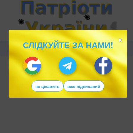
×
СЛІДКУЙТЕ ЗА НАМИ!
не цікавить
вже підписаний