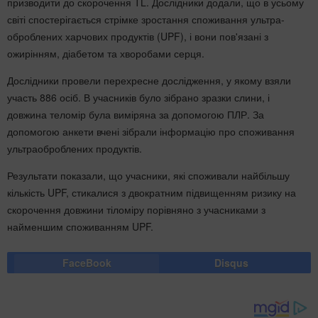
призводити до скорочення TL. Дослідники додали, що в усьому
світі спостерігається стрімке зростання споживання ультра-
оброблених харчових продуктів (UPF), і вони пов'язані з
ожирінням, діабетом та хворобами серця.
Дослідники провели перехресне дослідження, у якому взяли
участь 886 осіб. В учасників було зібрано зразки слини, і
довжина теломір була виміряна за допомогою ПЛР. За
допомогою анкети вчені зібрали інформацію про споживання
ультраоброблених продуктів.
Результати показали, що учасники, які споживали найбільшу
кількість UPF, стикалися з двократним підвищенням ризику на
скорочення довжини тіломіру порівняно з учасниками з
найменшим споживанням UPF.
FaceBook
Disqus