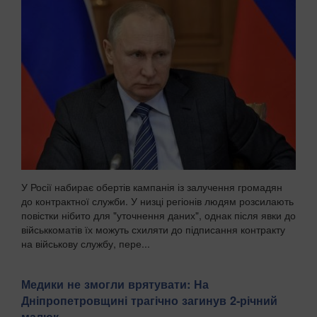
У Росії набирає обертів кампанія із залучення громадян
до контрактної служби. У низці регіонів людям розсилають
повістки нібито для "уточнення даних", однак після явки до
військкоматів їх можуть схиляти до підписання контракту
на військову службу, пере...
Медики не змогли врятувати: На
Дніпропетровщині трагічно загинув 2-річний
малюк