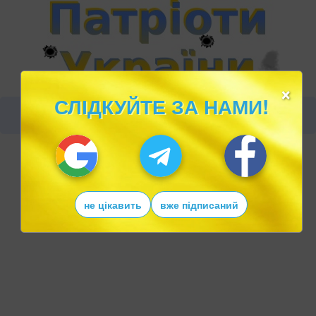
×
СЛІДКУЙТЕ ЗА НАМИ!
не цікавить
вже підписаний