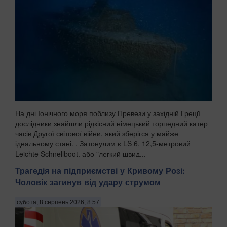
На дні Іонічного моря поблизу Превези у західній Греції
дослідники знайшли рідкісний німецький торпедний катер
часів Другої світової війни, який зберігся у майже
ідеальному стані. . Затонулим є LS 6, 12,5-метровий
Leichte Schnellboot, або "легкий швид...
Трагедія на підприємстві у Кривому Розі:
Чоловік загинув від удару струмом
субота, 8 серпень 2026, 8:57