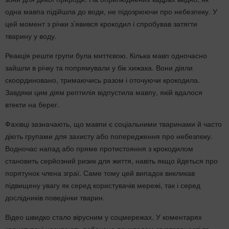
одна мавпа підійшла до води, не підозрюючи про небезпеку. У
цей момент з річки з’явився крокодил і спробував затягти
тварину у воду.
Реакція решти групи була миттєвою. Кілька мавп одночасно
зайшли в річку та попрямували у бік хижака. Вони діяли
скоординовано, тримаючись разом і оточуючи крокодила.
Завдяки цим діям рептилія відпустила мавпу, якій вдалося
втекти на берег.
Фахівці зазначають, що мавпи є соціальними тваринами й часто
діють групами для захисту або попередження про небезпеку.
Водночас напад або пряме протистояння з крокодилом
становить серйозний ризик для життя, навіть якщо йдеться про
порятунок члена зграї. Саме тому цей випадок викликав
підвищену увагу як серед користувачів мережі, так і серед
дослідників поведінки тварин.
Відео швидко стало вірусним у соцмережах. У коментарях