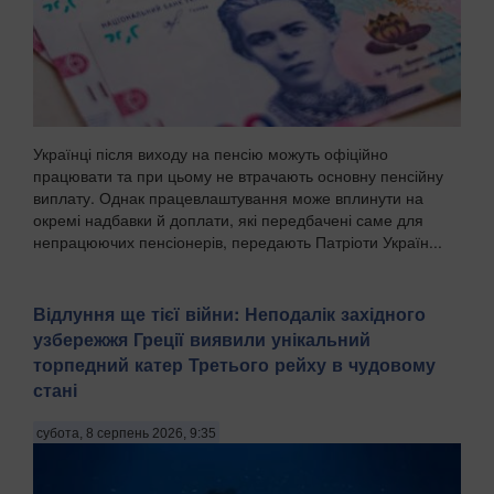
Українці після виходу на пенсію можуть офіційно
працювати та при цьому не втрачають основну пенсійну
виплату. Однак працевлаштування може вплинути на
окремі надбавки й доплати, які передбачені саме для
непрацюючих пенсіонерів, передають Патріоти Україн...
Відлуння ще тієї війни: Неподалік західного
узбережжя Греції виявили унікальний
торпедний катер Третього рейху в чудовому
стані
субота, 8 серпень 2026, 9:35