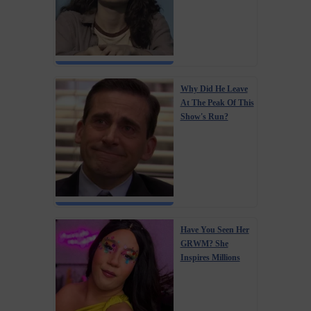
Why Did He Leave
At The Peak Of This
Show's Run?
Have You Seen Her
GRWM? She
Inspires Millions