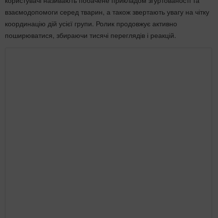
користувачі називають побачене прикладом згуртованості та
взаємодопомоги серед тварин, а також звертають увагу на чітку
координацію дій усієї групи. Ролик продовжує активно
поширюватися, збираючи тисячі переглядів і реакцій.