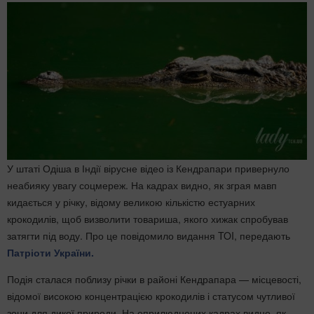
У штаті Одіша в Індії вірусне відео із Кендрапари привернуло
неабияку увагу соцмереж. На кадрах видно, як зграя мавп
кидається у річку, відому великою кількістю естуарних
крокодилів, щоб визволити товариша, якого хижак спробував
затягти під воду. Про це повідомило видання TOI, передають
Патріоти України.
Подія сталася поблизу річки в районі Кендрапара — місцевості,
відомої високою концентрацією крокодилів і статусом чутливої
зони для дикої природи. На оприлюднених кадрах видно, як