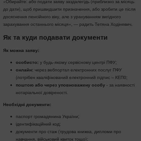
«Обирайте: або подати заяву заздалегідь (приблизно за місяць
до дати), щоб пришвидшити призначення, або зробити це після
досягнення пенсійного віку, але з урахуванням вигідного
зарахування останнього місяця», — радить Тетяна Ходіневич.
Як та куди подавати документи
Як можна заяву:
особисто:
у будь-якому сервісному центрі ПФУ;
онлайн:
через вебпортал електронних послуг ПФУ
(потрібен кваліфікований електронний підпис – КЕП0;
поштою або через уповноважену особу
- за наявності
нотаріальної довіреності.
Необхідні документи:
паспорт громадянина України;
ідентифікаційний код;
документи про стаж (трудова книжка, дипломи про
навчання, військовий квиток тощо);