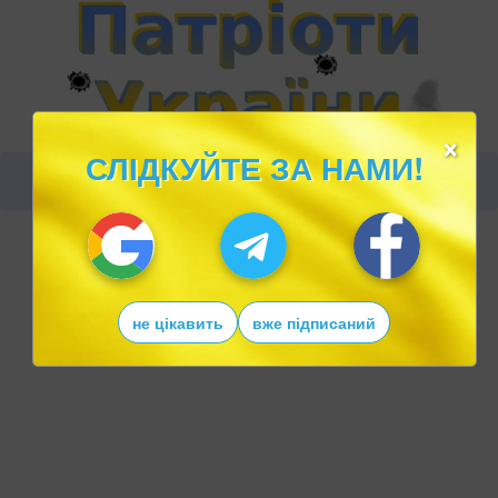
×
СЛІДКУЙТЕ ЗА НАМИ!
не цікавить
вже підписаний