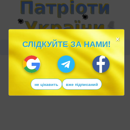
×
СЛІДКУЙТЕ ЗА НАМИ!
не цікавить
вже підписаний