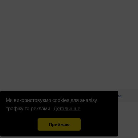
© Патріоти України 2026
Правова інформація
Реклама
Ми використовуємо cookies для аналізу
info
@
patrioty.org.ua
трафіку та реклами.
Детальніше
Приймаю