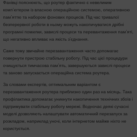
Фахівці пояснюють, що роутер фактично є невеликим
комп’ютером із власною операційною системою, оперативною
пам’яттю та набором фонових процесів. Під час тривалої
безперервної роботи в ньому можуть накопичуватися дрібні
програмні помилки, завислі процеси та перевантаження пам’яті,
що негативно впливає на якість з’єднання.
Саме тому звичайне перезавантаження часто допомагає
повернути пристрою стабільну роботу. Під час цієї процедури
очищується тимчасова пам’ять, завершуються завислі процеси
та заново запускається операційна система роутера.
За словами експертів, оптимальним варіантом є
перезавантаження роутера приблизно один раз на місяць. Така
профілактика допомагає уникнути накопичення технічних збоїв і
підтримувати стабільну роботу мережі. Водночас деякі сучасні
моделі дозволяють налаштувати автоматичний перезапуск за
розкладом, наприклад уночі, коли інтернетом майже ніхто не
користується.