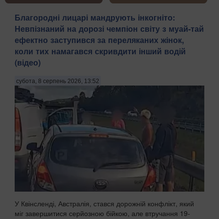
Благородні лицарі мандрують інкогніто:
Невпізнаний на дорозі чемпіон світу з муай-тай
ефектно заступився за переляканих жінок,
коли тих намагався скривдити інший водій
(відео)
субота, 8 серпень 2026, 13:52
У Квінсленді, Австралія, стався дорожній конфлікт, який
міг завершитися серйозною бійкою, але втручання 19-