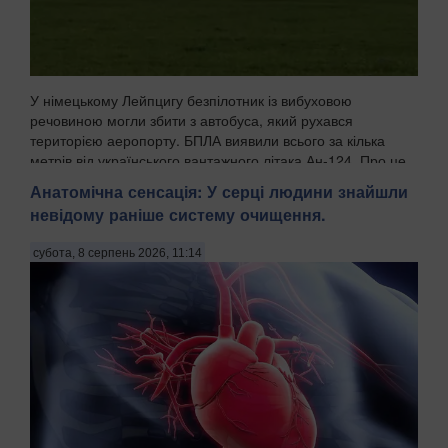
У німецькому Лейпцигу безпілотник із вибуховою
речовиною могли збити з автобуса, який рухався
територією аеропорту. БПЛА виявили всього за кілька
метрів від українського вантажного літака Ан-124. Про це
пише WELT із посиланням на німецькі органи безпек...
Анатомічна сенсація: У серці людини знайшли
невідому раніше систему очищення.
субота, 8 серпень 2026, 11:14