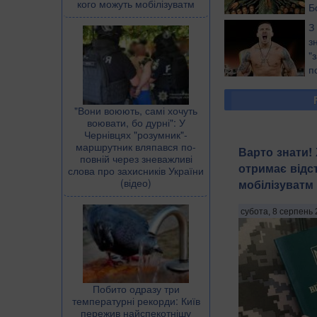
кого можуть мобілізуватм
Б
о
З
з
"
п
​"Вони воюють, самі хочуть
воювати, бо дурні": У
Чернівцях "розумник"-
маршрутник вляпався по-
Варто знати! 
повній через зневажливі
отримає відс
слова про захисників України
(відео)
мобілізуватм
субота, 8 серпень 
Побито одразу три
температурні рекорди: Київ
пережив найспекотнішу