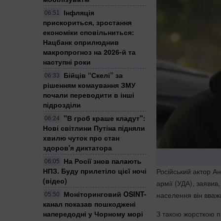
Інфляція
06:51
прискориться, зростання
економіки сповільниться:
Нацбанк оприлюднив
макропрогноз на 2026-й та
наступні роки
Бійців “Скелі” за
06:33
рішенням комаування ЗМУ
почали переводити в інші
підрозділи
"В гроб краше кладут":
06:24
Нові світлини Путіна підняли
хвилю чуток про стан
здоров'я диктатора
На Росії знов палають
06:05
НПЗ. Буду прилетіло цієї ночі
Російський актор А
(відео)
армії (УДА), заявив
Моніторинговий OSINT-
населення він вваж
05:50
канал показав пошкоджені
напередодні у Чорному морі
З такою жорсткою п