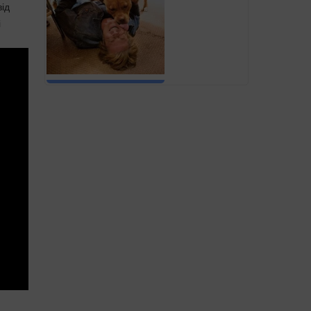
від
і