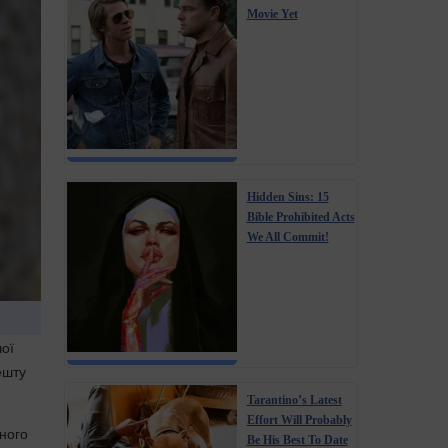
Movie Yet
Hidden Sins: 15
Bible Prohibited Acts
We All Commit!
чої
ешту
Tarantino’s Latest
Effort Will Probably
ного
Be His Best To Date