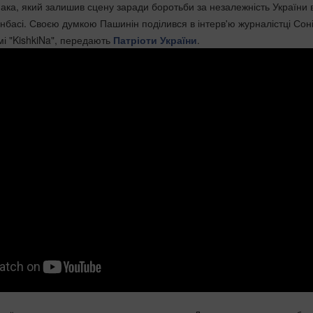
пака, який залишив сцену заради боротьби за незалежність України 
Донбасі. Своєю думкою Пашинін поділився в інтерв'ю журналістці Сон
амі "KishkiNa", передають
Патріоти України
.