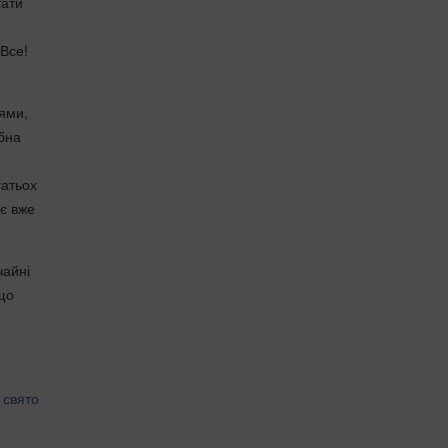
тати
 Все!
ями,
ібна
гатьох
ає вже
чайні
 що
 свято