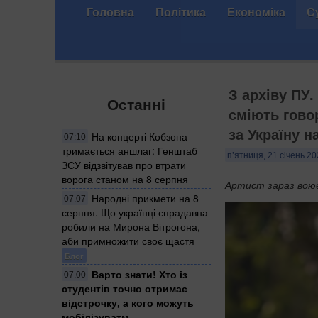
Головна
Політика
Економіка
С
З архіву ПУ.
Останні
сміють говор
за Україну 
На концерті Кобзона
07:10
тримається аншлаг: Генштаб
п’ятниця, 21 січень 20
ЗСУ відзвітував про втрати
ворога станом на 8 серпня
Артист зараз вою
Народні прикмети на 8
07:07
серпня. Що українці спрадавна
робили на Мирона Вітрогона,
аби примножити своє щастя
Блог
Варто знати! Хто із
07:00
студентів точно отримає
відстрочку, а кого можуть
мобілізуватм