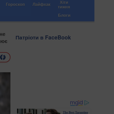
Хіти
Гороскоп
Лайфхак
тижня
Блоги
 не
Патріоти в FaceBook
оює
The Best Tarantino