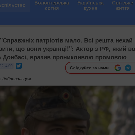
Волонтерська
Українська
Світське
успільство
сотня
кухня
життя
 "Справжніх патріотів мало. Всі решта нехай
ити, що вони українці!": Актор з РФ, який в
на Донбасі, вразив проникливою промовою
Twitter
22, 4:00
Слідкуйте за нами
є добровольцем.