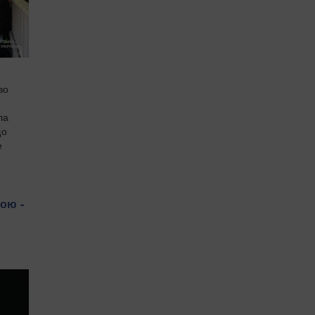
во
ла
що
е
ою -