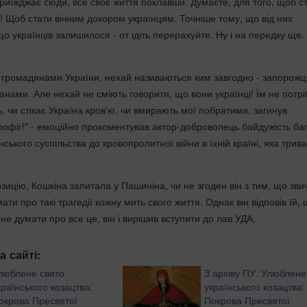
приїжджає сюди, все своє життя поклавши. Думаєте, для того, щоб с
і! Щоб стати вічним докором українцям. Точніше тому, що від них
 українців залишилося - от ідіть перерахуйте. Ну і на передку ще.
громадянами України, нехай називаються ким завгодно - запорожц
нами. Але нехай не сміють говорити, що вони українці! Їм не потр
ь, чи стікає Україна кров'ю, чи вмирають мої побратими, загинув
 пофіг!" - емоційно прокоментував актор-доброволець байдужість ба
нського суспільства до кровопролитної війни в їхній країні, яка трив
ицію, Кошкіна запитала у Пашиніна, чи не згоден він з тим, що зви
ти про такі трагедії кожну мить свого життя. Однак він відповів їй,
не думати про все це, він і вирішив вступити до лав УДА.
а сайті:
люблене свято
З архіву ПУ. Улюблене
країнського козацтва:
українського козацтва:
окрова Пресвятої
Покрова Пресвятої