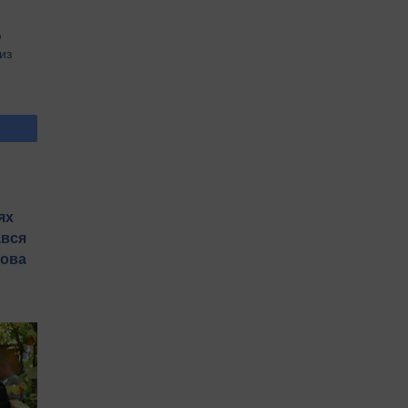
ю
из
то за
ила
", -
ях
ався
лова