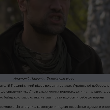
Анатолій Пашинін. Фото:скрін відео
натолій Пашинін, який пішов воювати в лавах Української доброволь
, що справжніх українців зараз можна перерахувати на пальцях, а р
ає байдужою масою, яка не має права відносити себе до народу.
ромовою він виступив, коментуючи подвиг всесвітньо відомого опер