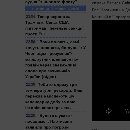
судна "тіньового флоту"
співака Василя Слі
п’ятниця, 7 серпень 2026
Росії і загинув на 
Тепер справа за
Кошкіній в її прогр
23:04
Трампом: Сенат США
підтримав "пекельні санкції"
проти РФ
​"Вони воюють, самі
22:56
хочуть воювати, бо дурні": У
Чернівцях "розумник"-
маршрутник вляпався по-
повній через зневажливі
слова про захисників
України (відео)
Побито одразу три
22:39
температурні рекорди: Київ
пережив найспекотнішу
календарну добу за всю
історію спостережень
"Будете шукати -
22:26
посадимо": Партизани
заявили про погрози