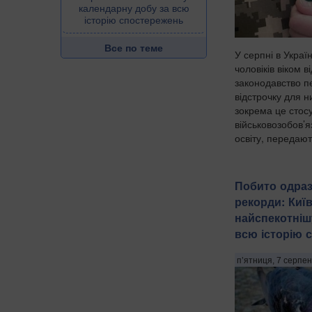
календарну добу за всю
історію спостережень
Все по теме
У серпні в Україн
чоловіків віком в
законодавство п
відстрочку для н
зокрема це стос
військовозобов’я
освіту, передают
Побито одраз
рекорди: Киї
найспекотніш
всю історію 
п’ятниця, 7 серпен