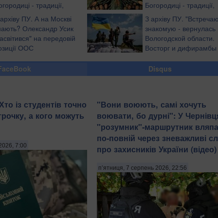
огородиці - традиції,
Богородиці - традиції,
бряди, ворожіння
обряди, ворожіння
 архіву ПУ. А на Москві
З архіву ПУ. "Встреча
нають? Олександр Усик
знакомую - вернулась 
засвітився" на передовій
Вологодской области.
озиції ООС
Восторг и дифирамбы
рашке. Ей все равно, ч
время поездки ее обожаемая страна уб
FaceBook
Disqus
десяток ребят в той стране, где она живет
блогер
Хто із студентів точно
​"Вони воюють, самі хочуть
трочку, а кого можуть
воювати, бо дурні": У Чернівц
"розумник"-маршрутник вляп
по-повній через зневажливі с
2026, 7:00
про захисників України (відео)
п’ятниця, 7 серпень 2026, 22:56