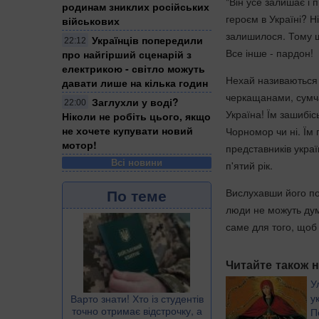
"Він усе залишає і 
родинам зниклих російських
героєм в Україні? Н
військових
залишилося. Тому що
Українців попередили
22:12
Все інше - пардон!
про найгірший сценарій з
електрикою - світло можуть
Нехай називаються 
давати лише на кілька годин
черкащанами, сумча
Заглухли у воді?
22:00
Україна! Їм зашибіс
Ніколи не робіть цього, якщо
не хочете купувати новий
Чорномор чи ні. Їм
мотор!
представників украї
Всі новини
п'ятий рік.
По теме
Вислухавши його поз
люди не можуть дума
саме для того, щоб 
Читайте також н
У
у
Варто знати! Хто із студентів
точно отримає відстрочку, а
П