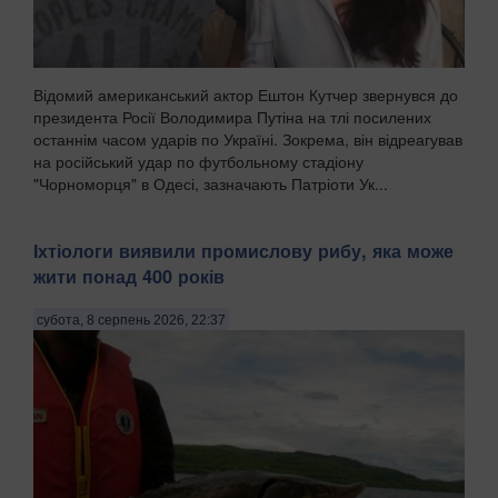
Відомий американський актор Ештон Кутчер звернувся до
президента Росії Володимира Путіна на тлі посилених
останнім часом ударів по Україні. Зокрема, він відреагував
на російський удар по футбольному стадіону
"Чорноморця" в Одесі, зазначають Патріоти Ук...
Іхтіологи виявили промислову рибу, яка може
жити понад 400 років
субота, 8 серпень 2026, 22:37