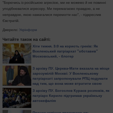
"Борючись із російською агресією, ми не можемо й не повинні
уподібнюватися агресору. Ми перемагаємо правдою, а не
неправдою, якою намагалися перемогти нас", - підкреслив
Євстратій.
Джерело:
Укрінформ
Читайте також на сайті:
Хіти тижня. 3:0 на користь греків: Як
Вселенський патріархат "обставив"
Московський, - блогер
З архіву ПУ. Церква-Мати вказала на місце
зарозумілій Москві: У Вселенському
патріархаті запропонували РПЦ подумати
над тим, що вона може втратити свою
автокефалію
З архіву ПУ. Богослов Кураєв розповів, як
патріарх Кирило підтримав українську
автокефалію
Процес успішно просувається: