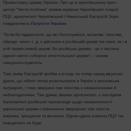
Православну церкву України. Про це в чернігівському прес-
центрі "Чиста політика" заявив керівник Чернігівської єпархії
ПЦУ, архієпископ Чернігівський і Ніжинський Євстратій Зоря,
повідомляють
Патріоти України.
"Хотів би підкреслити, що всі богослужіння, молитви, таїнства,
обряди, чини і т. д. є дійсними в російській церкві так само, як і в
усій православній церкві. Бо російська церква - це є частина
єдиної святої соборної апостольської церкви", - сказав
священнослужитель.
Таку заяву Євстратій зробив з огляду на появу серед віруючих
думок, що нібито тепер розкольником в Україні є московська
патріархія, і тому звершені там таїнства є неканонічними й
неблагодатними. Такі думки, вважає архієпископ, є наслідком
багаторічної російської пропаганди щодо неканонічності
української церкви і невизнання звершених там таїнств,
зокрема, хрещення та вінчання. Однак єдина помісна ПЦУ так
поводитися не буде.