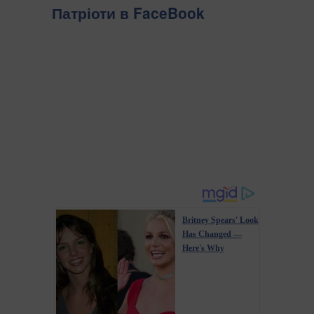
Патріоти в FaceBook
Britney Spears' Look
Has Changed —
Here's Why