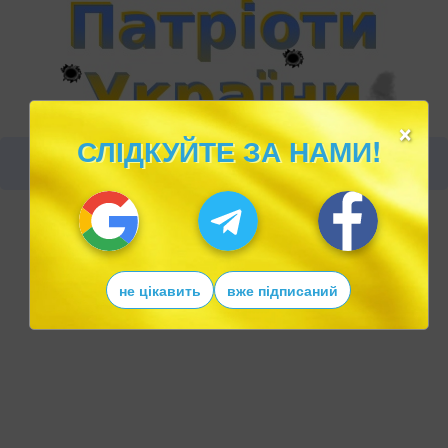
×
СЛІДКУЙТЕ ЗА НАМИ!
не цікавить
вже підписаний