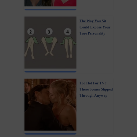
The Way You Sit
Could Expose Your
True Personality
Too Hot For TV?
These Scenes Slipped
Through Anyway