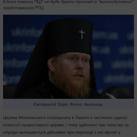
Єдина помісна ПЦУ не буде брати приклад із "високодуховних"
представників РПЦ.
Євстратій Зоря. Фото: Антикор.
Церква Московського патріархату в Україні є частиною єдиної
помісної православної церкви, і тому здійснені там таїнства та
обряди залишаються дійсними при переході з неї вірних у