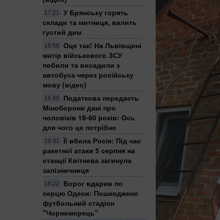
​У Брянську горять
17:21
склади та митниця, валить
густий дим
Оце так! На Львівщині
16:58
матір військового ЗСУ
побили та висадили з
автобуса через російську
мову (відео)
Податкова передасть
16:40
Міноборони дані про
чоловіків 18-60 років: Ось
для чого це потрібно
Її вбила Росія: Під час
16:31
ракетної атаки 5 серпня на
станції Квітнева загинула
залізничниця
Ворог вдарив по
16:22
серцю Одеси: Пошкоджено
футбольний стадіон
"Чорноморець"