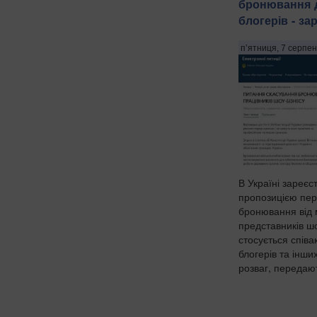
бронювання д
блогерів - з
п’ятниця, 7 серпен
В Україні зареєс
пропозицією пер
бронювання від м
представників шо
стосується співак
блогерів та інших
розваг, передают