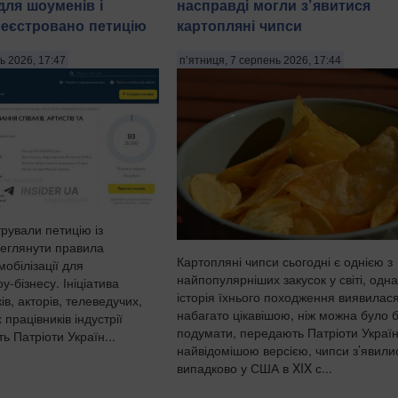
ля шоуменів і
насправді могли з’явитися
ареєстровано петицію
картопляні чипси
ь 2026, 17:47
п’ятниця, 7 серпень 2026, 17:44
трували петицію із
еглянути правила
Картопляні чипси сьогодні є однією з
обілізації для
найпопулярніших закусок у світі, одна
у-бізнесу. Ініціатива
історія їхнього походження виявилас
ів, акторів, телеведучих,
набагато цікавішою, ніж можна було 
 працівників індустрії
подумати, передають Патріоти Україн
ь Патріоти Україн...
найвідомішою версією, чипси з’явили
випадково у США в XIX с...