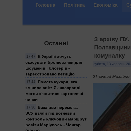
Головна
Політика
Економіка
С
З архіву ПУ.
Останні
Полтавщини 
комуналку
В Україні хочуть
17:47
скасувати бронювання для
субота, 13 червень 20
шоуменів і блогерів -
зареєстровано петицію
31-річний Михайло 
Помста кухаря, яка
17:44
змінила світ: Як насправді
могли з’явитися картопляні
чипси
Важлива перемога:
17:30
ЗСУ взяли під вогневий
контроль ключовий маршрут
росіян Маріуполь - Чонгар
(відео)