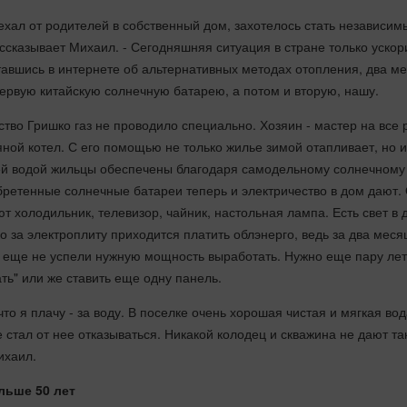
уехал от родителей в собственный дом, захотелось стать независим
рассказывает Михаил. - Сегодняшняя ситуация в стране только уско
тавшись в интернете об альтернативных методах отопления, два м
ервую китайскую солнечную батарею, а потом и вторую, нашу.
тво Гришко газ не проводило специально. Хозяин - мастер на все р
ной котел. С его помощью не только жилье зимой отапливает, но и
чей водой жильцы обеспечены благодаря самодельному солнечному
бретенные солнечные батареи теперь и электричество в дом дают.
т холодильник, телевизор, чайник, настольная лампа. Есть свет в 
ко за электроплиту приходится платить облэнерго, ведь за два меся
 еще не успели нужную мощность выработать. Нужно еще пару лет
ть" или же ставить еще одну панель.
что я плачу - за воду. В поселке очень хорошая чистая и мягкая вод
е стал от нее отказываться. Никакой колодец и скважина не дают та
ихаил.
льше 50 лет