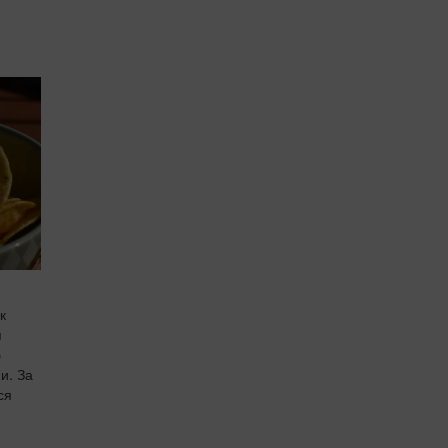
к
я
б
и. За
ся