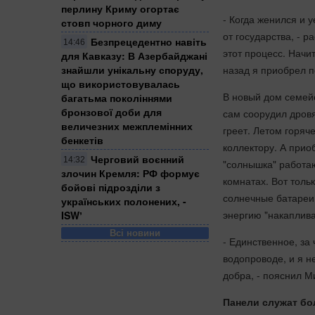
перлину Криму огортає
- Когда женился и 
стовп чорного диму
от государства, - 
Безпрецедентно навіть
14:46
этот процесс. Начи
для Кавказу: В Азербайджані
знайшли унікальну споруду,
назад я приобрел п
що використовувалась
В новый дом семейс
багатьма поколіннями
бронзової доби для
сам соорудил дровя
величезних межплемінних
греет. Летом горя
бенкетів
коллектору. А прио
Черговий воєнний
14:32
"солнышка" работаю
злочин Кремля: ​РФ формує
комнатах. Вот толь
бойові підрозділи з
солнечные батареи
українських полонених, -
энергию "накаплива
ISWʼ
Всі новини
- Единственное, за 
водопроводе, и я н
добра, - пояснил М
Панели служат бо