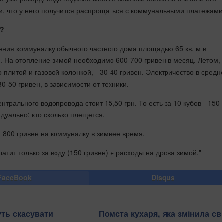
и, что у него получится распрощаться с коммунальными платежами
т?
ения коммуналку обычного частного дома площадью 65 кв. м в
. На отопление зимой необходимо 600-700 гривен в месяц. Летом,
о плитой и газовой колонкой, - 30-40 гривен. Электричество в сред
0-50 гривен, в зависимости от техники.
нтрального водопровода стоит 15,50 грн. То есть за 10 кубов - 150 
идуально: кто сколько плещется.
 800 гривен на коммуналку в зимнее время.
атит только за воду (150 гривен) + расходы на дрова зимой."
FaceBook
Disqus
уть скасувати
Помста кухаря, яка змінила сві