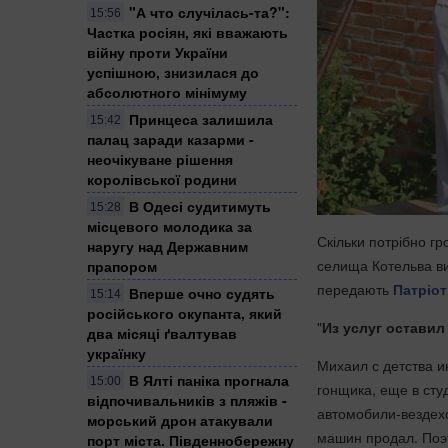
"А что случілась-та?":
15:56
Частка росіян, які вважають
війну проти України
успішною, знизилася до
абсолютного мінімуму
Принцеса залишила
15:42
палац заради казарми -
неочікуване рішення
королівської родини
В Одесі судитимуть
15:28
місцевого молодика за
Скільки потрібно г
наругу над Державним
селища Котельва ви
прапором
передають
Патріот
Вперше очно судять
15:14
російського окупанта, який
"
Из услуг оставил
два місяці ґвалтував
українку
Михаил с детства и
​В Ялті паніка прогнала
15:00
гонщика, еще в сту
відпочивальників з пляжів -
автомобили-вездехо
морський дрон атакували
машин продал. Поэт
порт міста. Південнобережну