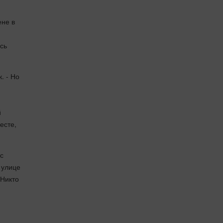
ене в
сь
. - Но
й
есте,
ас
 улице
 Никто