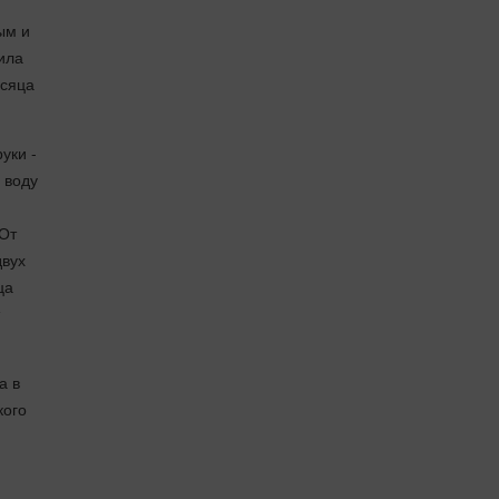
ым и
рила
есяца
уки -
 воду
 От
двух
ца
а в
кого