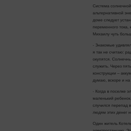
Система солнечной 
альтернативной эне
доме следует устан
переменного тока, 
Михаилу чуть больш
- Знакомые удивляли
я так не считаю: р
окупятся. Солнечны
служить. Через пят
конструкции – акку
думаю, вскоре и на
- Когда в поселке э
маленький ребенок,
случился перепад в
людям этих денег 
Один житель Котел
электростанцию. Эт