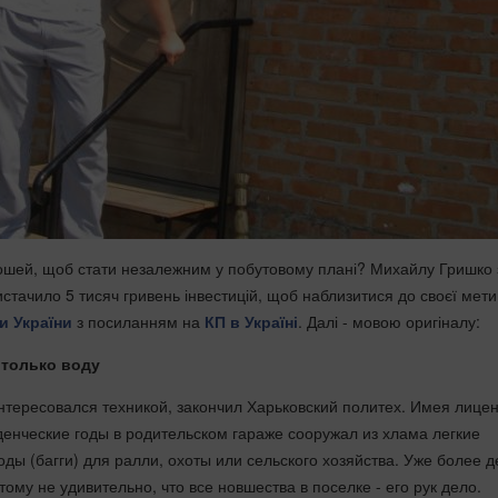
рошей, щоб стати незалежним у побутовому плані? Михайлу Гришко 
стачило 5 тисяч гривень інвестицій, щоб наблизитися до своєї мети
и України
з посиланням на
КП в Україні
. Далі - мовою оригіналу:
 только воду
нтересовался техникой, закончил Харьковский политех. Имея лице
денческие годы в родительском гараже сооружал из хлама легкие
ды (багги) для ралли, охоты или сельского хозяйства. Уже более д
ому не удивительно, что все новшества в поселке - его рук дело.