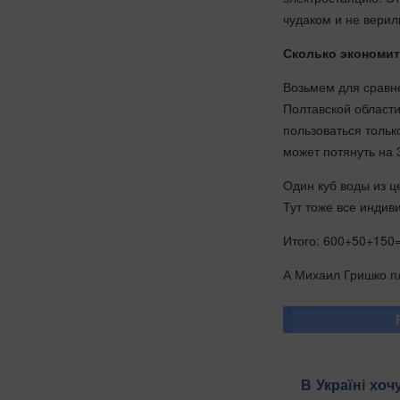
чудаком и не верил
Сколько экономи
Возьмем для сравн
Полтавской области
пользоваться тольк
может потянуть на 3
Один куб воды из це
Тут тоже все индив
Итого: 600+50+150=
А Михаил Гришко пл
В Україні хоч