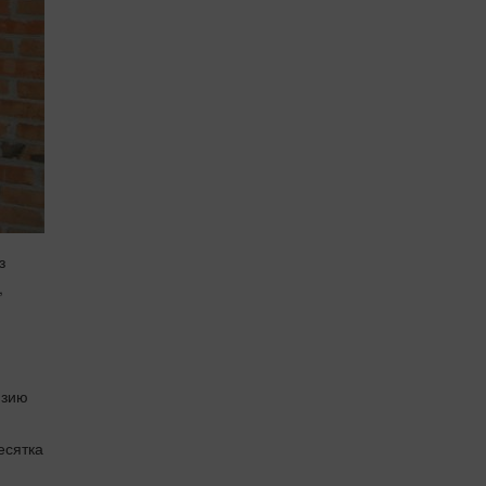
з
,
нзию
есятка