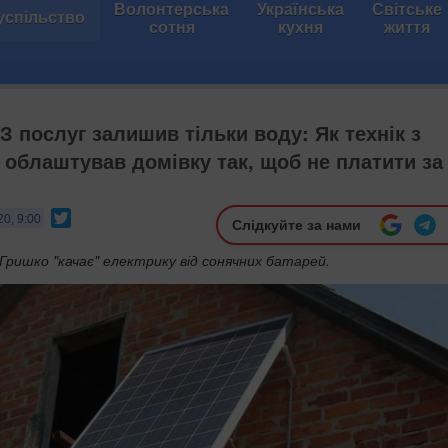
Волонтерська
Українська
Світське
успільство
сотня
кухня
життя
 З послуг залишив тільки воду: Як технік з
облаштував домівку так, щоб не платити за
Twitter
20, 9:00
Слідкуйте за нами
Гришко "качає" електрику від сонячних батарей.