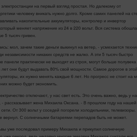
электростанции на первый взгляд простая. Но далекому от
ргетики человеку вникать нужно долго. Кроме самих панелей на ст
авливать накопительные аккумуляторы, контролер и инвертор
который меняет напряжение из 24 в 220 вольт. Вся система обошла
е 5 тысяч гривен.
сь: мол, зачем такие деньги выкинул на ветер, - усмехается техник
ади независимости никаких средств не жалко. А эти 5 тысяч быстро
е панели практически не выходят из строя, могут больше полувека
ь лет они будут выдавать 80% свой мощности. Самое дорогое в это
муляторы, их нужно менять каждые 6 лет. Но прогресс не стоит на м
 них можно будет экономить.
лектричество отключают, у нас свет есть. Это очень важно, ведь у н
 - рассказывает жена Михаила Оксана. - В прошлом году на нашей
 сети. От 300 вольт у соседей погорели холодильники, телевизоры.
не вернул. С солнечными батареями перепадов быть не может.
ьвы уже последовал примеру Михаила и прикупил солнечную
о уже рекорд, ведь недавно многие земляки Михаила считали его