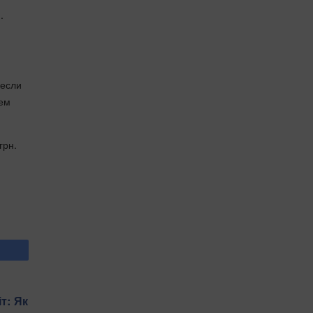
.
 если
нем
грн.
т: Як