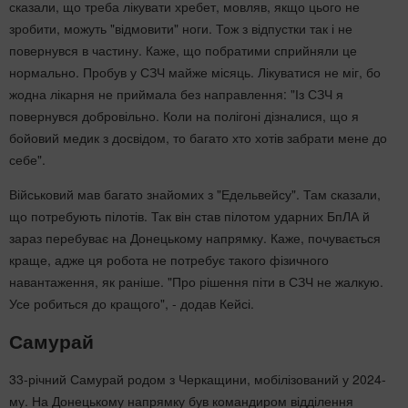
сказали, що треба лікувати хребет, мовляв, якщо цього не
зробити, можуть "відмовити" ноги. Тож з відпустки так і не
повернувся в частину. Каже, що побратими сприйняли це
нормально. Пробув у СЗЧ майже місяць. Лікуватися не міг, бо
жодна лікарня не приймала без направлення: "Із СЗЧ я
повернувся добровільно. Коли на полігоні дізналися, що я
бойовий медик з досвідом, то багато хто хотів забрати мене до
себе".
Військовий мав багато знайомих з "Едельвейсу". Там сказали,
що потребують пілотів. Так він став пілотом ударних БпЛА й
зараз перебуває на Донецькому напрямку. Каже, почувається
краще, адже ця робота не потребує такого фізичного
навантаження, як раніше. "Про рішення піти в СЗЧ не жалкую.
Усе робиться до кращого", - додав Кейсі.
Самурай
33-річний Самурай родом з Черкащини, мобілізований у 2024-
му. На Донецькому напрямку був командиром відділення