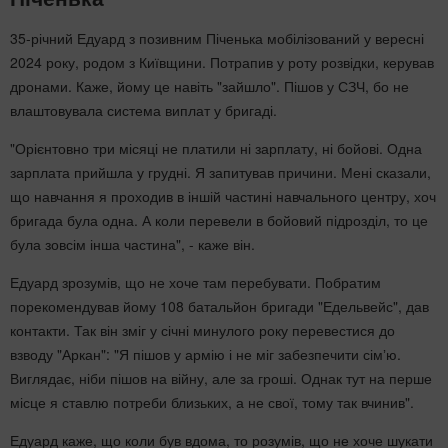
35-річний Едуард з позивним Піченька мобілізований у вересні
2024 року, родом з Київщини. Потрапив у роту розвідки, керував
дронами. Каже, йому це навіть "зайшло". Пішов у СЗЧ, бо не
влаштовувала система виплат у бригаді.
"Орієнтовно три місяці не платили ні зарплату, ні бойові. Одна
зарплата прийшла у грудні. Я запитував причини. Мені сказали,
що навчання я проходив в іншій частині навчального центру, хоч
бригада була одна. А коли перевели в бойовий підрозділ, то це
була зовсім інша частина", - каже він.
Едуард зрозумів, що не хоче там перебувати. Побратим
порекомендував йому 108 батальйон бригади "Едельвейс", дав
контакти. Так він зміг у січні минулого року перевестися до
взводу "Аркан": "Я пішов у армію і не міг забезпечити сімʼю.
Виглядає, ніби пішов на війну, але за гроші. Однак тут на перше
місце я ставлю потреби близьких, а не свої, тому так вчинив".
Едуард каже, що коли був вдома, то розумів, що не хоче шукати