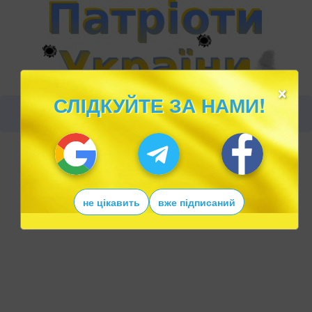
×
СЛІДКУЙТЕ ЗА НАМИ!
не цікавить
вже підписаний