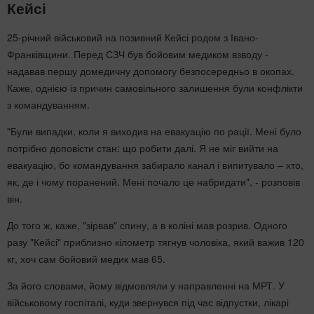
Кейсі
25-річний військовий на позивний Кейсі родом з Івано-
Франківщини. Перед СЗЧ був бойовим медиком взводу -
надавав першу домедичну допомогу безпосередньо в окопах.
Каже, однією із причин самовільного залишення були конфлікти
з командуванням.
"Були випадки, коли я виходив на евакуацію по рації. Мені було
потрібно доповісти стан: що робити далі. Я не міг вийти на
евакуацію, бо командування забирало канал і випитувало – хто,
як, де і чому поранений. Мені почало це набридати", - розповів
він.
До того ж, каже, "зірвав" спину, а в коліні мав розрив. Одного
разу "Кейсі" приблизно кілометр тягнув чоловіка, який важив 120
кг, хоч сам бойовий медик мав 65.
За його словами, йому відмовляли у направленні на МРТ. У
військовому госпіталі, куди звернувся під час відпустки, лікарі