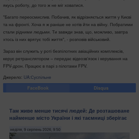
якусь роботу, до того ж не міг ховатися.
"Багато переосмислив. Побачив, як відрізняється життя у Києві
та на фронті. Хоча я ж раніше не хотів йти на війну. Побратими
стали рідними людьми. Ти завжди знав, що, можливо, завтра
хтось із них врятує тобі життя", - розповів військовий.
Зараз він служить у роті безпілотних авіаційних комплексів,
керує ретранслятором – передає відеозвʼязок і керування на
FPV-дрон. Працює в парі з пілотами FPV.
Джерело:
UA:Суспільне
FaceBook
Disqus
Там живе менше тисячі людей: Де розташоване
найменше місто України і які таємниці зберігає
неділя, 9 серпень 2026, 9:50