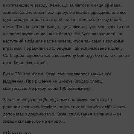
протитанкового взводу. Каже, що за півтора місяця бригада
зазнала багато втрат: "Хоч це було з інших підрозділів, але все
одно складно втрачати людей, навіть якщо мало часу провів з
ними. Зʼявилася інформація, що керівник групи має віддати нас
у підпорядкування до інших бригад. Не було впевненості, що
наступний вихід для нас не завершиться так само з великими
втратами. Порадилися з хлопцями і цілеспрямовано пішли у
СЗЧ, щоби перевестися в досвідчену бригаду, бо нас так просто
ніхто би не відпустив".
Був у СЗЧ три місяці. Каже, тоді перевелося майже усе
відділення. Про рішення не шкодує. Згодом хлопці
сконтактували з рекрутером 108 батальйону.
Зараз перебуває на Донецькому напрямку. Контактує з
родинами зниклих безвісти, полонених чи загиблих військових,
допомагає з документами. Каже, спілкування з рідними – це
завжди складно, бо на емоціях.
Піченька