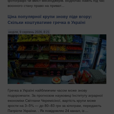
фотографії чи вміст месенджерів. Водночас навіть під час
воєнного стану право на приват...
Ціна популярної крупи знову піде вгору:
Скільки коштуватиме гречка в Україні
неділя, 9 серпень 2026, 8:21
Гречка в Україні найближчим часом може знову
подорожчати. За прогнозом науковиці Інституту аграрної
економіки Світлани Черемісіної, вартість крупи може
зрости на 3–5% — до 80–83 грн за кілограм, передають
Патріоти України. . Як повідомляє 24 канал, із ...