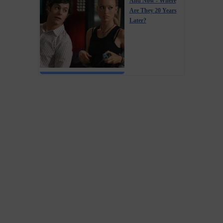
And Now - Where
Are They 20 Years
Later?