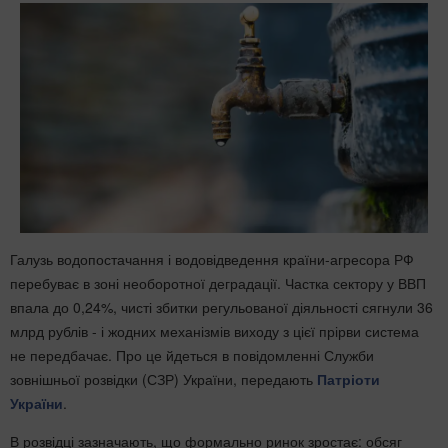
Галузь водопостачання і водовідведення країни-агресора РФ
перебуває в зоні необоротної деградації. Частка сектору у ВВП
впала до 0,24%, чисті збитки регульованої діяльності сягнули 36
млрд рублів - і жодних механізмів виходу з цієї прірви система
не передбачає. Про це йдеться в повідомленні Служби
зовнішньої розвідки (СЗР) України, передають
Патріоти
України
.
В розвідці зазначають, що формально ринок зростає: обсяг