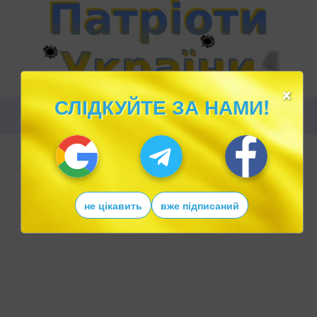
×
СЛІДКУЙТЕ ЗА НАМИ!
не цікавить
вже підписаний