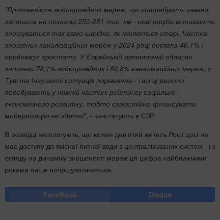
"Протяжність водопровідних мереж, що потребують заміни,
застигла на позначці 250-251 тис. км - нові труби встигають
зношуватися так само швидко, як міняються старі. Частка
зношених каналізаційних мереж у 2024 році досягла 46,1% і
продовжує зростати. У Єврейській автономній області
зношено 78,1% водопровідних і 80,8% каналізаційних мереж, у
Туві та Інгушетії ситуація порівнянна - і всі ці регіони
перебувають у нижній частині рейтингу соціально-
економічного розвитку, тобто самостійно фінансувати
модернізацію не здатні"
, - констатують в СЗР.
В розвідці нагологують, що кожен дев'ятий житель Росії досі не
має доступу до якісної питної води з централізованих систем - і з
огляду на динаміку зношеності мереж ця цифра найближчими
роками лише погіршуватиметься.
FaceBook
Disqus