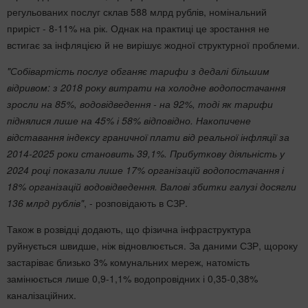
регульованих послуг склав 588 млрд рублів, номінальний
приріст - 8-11% на рік. Однак на практиці це зростання не
встигає за інфляцією й не вирішує жодної структурної проблеми.
"Собівартість послуг обганяє тарифи з дедалі більшим
відривом: з 2018 року витрати на холодне водопостачання
зросли на 85%, водовідведення - на 92%, тоді як тарифи
піднялися лише на 45% і 58% відповідно. Накопичене
відставання індексу граничної плати від реальної інфляції за
2014-2025 роки становить 39,1%. Прибуткову діяльність у
2024 році показали лише 17% організацій водопостачання і
18% організацій водовідведення. Валові збитки галузі досягли
136 млрд рублів"
, - розповідають в СЗР.
Також в розвідці додають, що фізична інфраструктура
руйнується швидше, ніж відновлюється. За даними СЗР, щороку
застаріває близько 3% комунальних мереж, натомість
замінюється лише 0,9-1,1% водопровідних і 0,35-0,38%
каналізаційних.