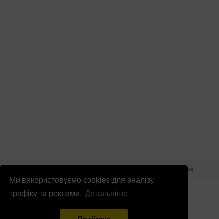
© Патріоти України 2026
Правова інформація
Реклама
Ми використовуємо cookies для аналізу
info
@
patrioty.org.ua
трафіку та реклами.
Детальніше
Приймаю