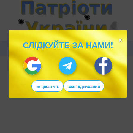
×
СЛІДКУЙТЕ ЗА НАМИ!
не цікавить
вже підписаний