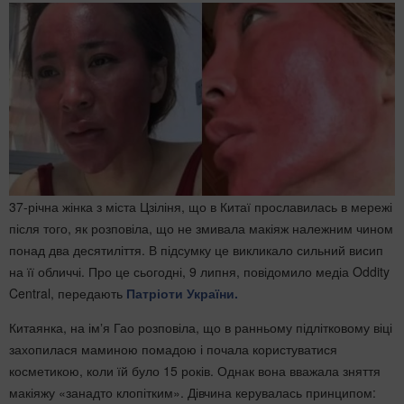
37-річна жінка з міста Цзіліня, що в Китаї прославилась в мережі
після того, як розповіла, що не змивала макіяж належним чином
понад два десятиліття. В підсумку це викликало сильний висип
на її обличчі. Про це сьогодні, 9 липня, повідомило медіа Oddity
Central, передають
Патріоти України.
Китаянка, на імʼя Гао розповіла, що в ранньому підлітковому віці
захопилася маминою помадою і почала користуватися
косметикою, коли їй було 15 років. Однак вона вважала зняття
макіяжу «занадто клопітким». Дівчина керувалась принципом: