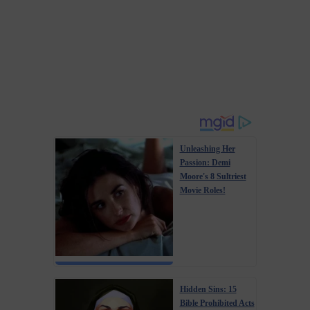
Unleashing Her
Passion: Demi
Moore's 8 Sultriest
Movie Roles!
Hidden Sins: 15
Bible Prohibited Acts