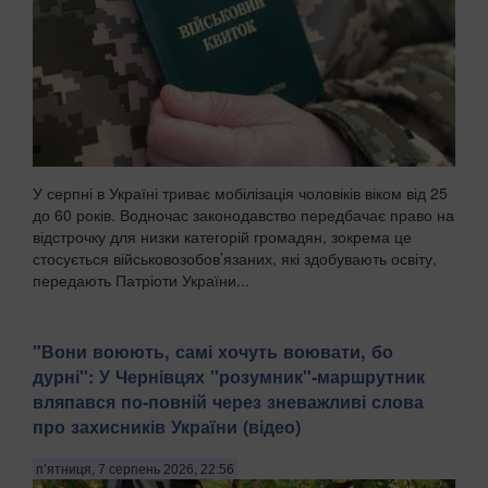
У серпні в Україні триває мобілізація чоловіків віком від 25
до 60 років. Водночас законодавство передбачає право на
відстрочку для низки категорій громадян, зокрема це
стосується військовозобов’язаних, які здобувають освіту,
передають Патріоти України...
​"Вони воюють, самі хочуть воювати, бо
дурні": У Чернівцях "розумник"-маршрутник
вляпався по-повній через зневажливі слова
про захисників України (відео)
п’ятниця, 7 серпень 2026, 22:56