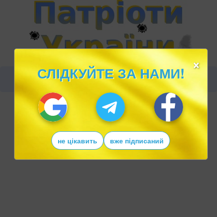
×
СЛІДКУЙТЕ ЗА НАМИ!
не цікавить
вже підписаний