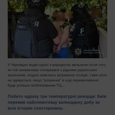
У Чернівцях водія однієї з маршруток звільнили після того,
як той зневажливо спілкувався з рідними українських
захисників, згодом невігласа затримала поліція. І вже ніхто
не здивується, якщо "розумник" в ході перевиховання
буде успішно мобілізованим ТЦ...
Побито одразу три температурні рекорди: Київ
пережив найспекотнішу календарну добу за
всю історію спостережень