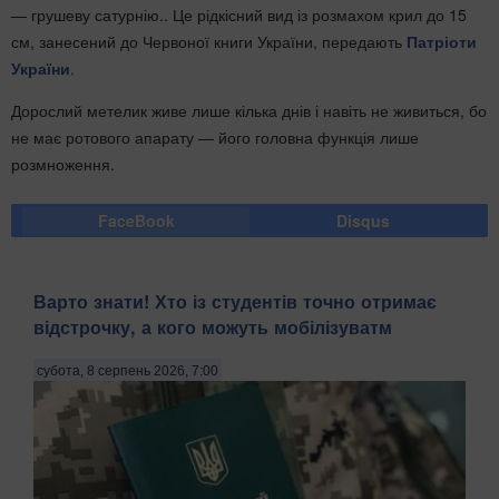
— грушеву сатурнію.. Це рідкісний вид із розмахом крил до 15
см, занесений до Червоної книги України, передають
Патріоти
України
.
Дорослий метелик живе лише кілька днів і навіть не живиться, бо
не має ротового апарату — його головна функція лише
розмноження.
FaceBook
Disqus
Варто знати! Хто із студентів точно отримає
відстрочку, а кого можуть мобілізуватм
субота, 8 серпень 2026, 7:00