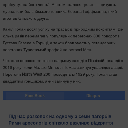
проїду тут на його честь“. А потім сталося це…», — цитують
журналісти бельгійського гонщика Лорана Гоффманна, який
втратив близького друга.
Каміл Голан досяг успіху на трасах із природним покриттям. Він
кілька разів перемагав у популярних перегонах 300 поворотів
Густава Гавела в Гориці, а також брав участь у легендарних
перегонах Туристський трофей на острові Мен.
Чех став першою жертвою на цьому заході в Північній Ірландії з
2016 року, коли Малахі Мітчелл-Томас загинув унаслідок аварії.
Перегони North West 200 проводять із 1929 року. Голан став
двадцятим гонщиком, який загинув у них.
FaceBook
Disqus
Під час розкопок на одному з семи пагорбів
Рими археологів спіткало важливе відкриття