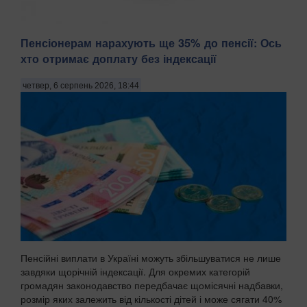
Пенсіонерам нарахують ще 35% до пенсії: Ось
Підвищений артеріальний тиск недарма називають
хто отримає доплату без індексації
«тихим убивцею». Гіпертонія може роками не викликати
жодних симптомів, але водночас значно підвищує ризик
четвер, 6 серпень 2026, 18:44
інсульту, інфаркту та інших серцево-судинних
захворювань. Саме тому лікарі рекомендують регулярно
к...
Пенсійні виплати в Україні можуть збільшуватися не лише
завдяки щорічній індексації. Для окремих категорій
громадян законодавство передбачає щомісячні надбавки,
розмір яких залежить від кількості дітей і може сягати 40%