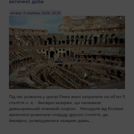
античної доби
четвер, 6 серпень 2026, 19:26
Під час розкопок у центрі Рима вчені натрапили на об'єкт II
століття н. е. - ймовірні казарми, що належали
давньоримській пожежній охороні. . Неподалік від Колізею
археологи розкопали споруду другого століття, де,
ймовірно, розміщувалися казарми давнь...