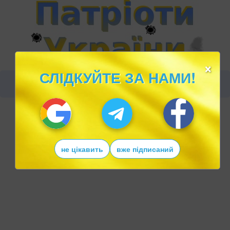
×
СЛІДКУЙТЕ ЗА НАМИ!
не цікавить
вже підписаний