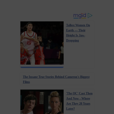
Tallest Women On
Earth — Their
Height Is Jaw-
Dropping
The Insane True Stories Behind Cameron's Biggest
Films
'The OC' Cast Then
And Now - Where
Are They 20 Years
Later?