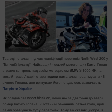
Трагедія сталася під час кваліфікації перегонів North West 200 у
Північній Ірландії. Найкращий чеський мотогонщик Каміл Голан
втратив контроль над своїм мотоциклом BMW S 1000 RR на
мокрій трасі. Лікарі чотири години намагалися реанімувати 48-
річного Голана, але врятувати його не вдалося, зазначають
Патріоти України
.
Як повідомляє isport.blesk.cz, менш ніж за два тижні до аварії
помер батько Голана. «Останнім бажанням батька було, щоб
Каміл брав участь тут у перегонах. Тому він сказав: „Добре, я