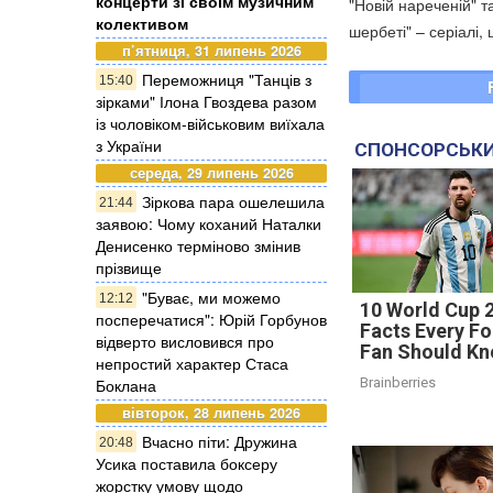
концерти зі своїм музичним
"Новій нареченій" 
колективом
шербеті" – серіалі,
п’ятниця, 31 липень 2026
Переможниця "Танців з
15:40
зірками" Ілона Гвоздева разом
із чоловіком-військовим виїхала
з України
СПОНСОРСЬКИ
середа, 29 липень 2026
Зіркова пара ошелешила
21:44
заявою: Чому коханий Наталки
Денисенко терміново змінив
прізвище
"Буває, ми можемо
12:12
10 World Cup 
посперечатися": Юрій Горбунов
Facts Every Fo
відверто висловився про
Fan Should K
непростий характер Стаса
Боклана
Brainberries
вівторок, 28 липень 2026
Вчасно піти: Дружина
20:48
Усика поставила боксеру
жорстку умову щодо