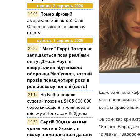
неділя, 2 серпень 2026
Помер зірковий
13:08
американський актор: Клан
Сопрано зазнав невиправну
втрату
субота, 1 серпень 2026
"Мати" Гаррі Потера не
22:25
залишається поза реаліями
світу: Джоан Роулінг
зворушливо підтримала
оборонця Маріуполя, котрий
провів понад чотири роки в
російському полоні (фото)
Едже закінчила каф
На Netflix подали
21:15
чого продовжила ак
судовий позов на $105 000 000
через викрадення копії нового
вона вперше з'явила
фільму з Ніколасом Кейджем
За роки кар'єри акт
Сергій Жадан назвав
19:50
"Ящірка: Відроджен
єдине місто в Україні, в
"В'язень", "Заборон
якому відмовляється давати