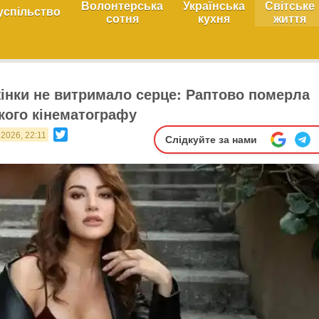
Волонтерська
Українська
Світське
успільство
сотня
кухня
життя
 жінки не витримало серце: Раптово померла
ького кінематографу
Twitter
 2026, 22:11
Слідкуйте за нами