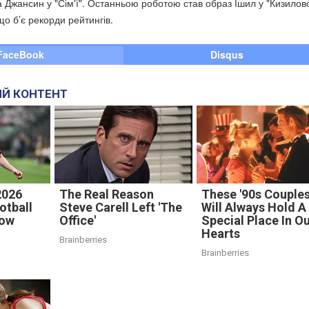
та Джансин у "Сім'ї". Останньою роботою став образ Ішил у "Кизило
 що б’є рекорди рейтингів.
FaceBook
Disqus
Й КОНТЕНТ
2026
The Real Reason
These '90s Couple
otball
Steve Carell Left 'The
Will Always Hold A
now
Office'
Special Place In O
Hearts
Brainberries
Brainberries