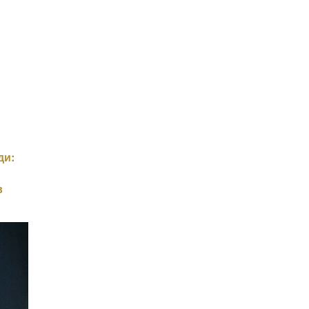
ди:
в