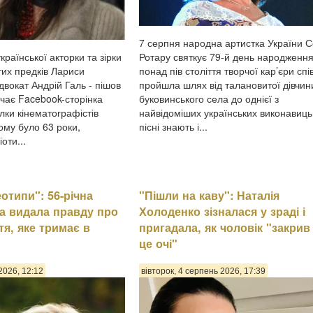
7 серпня народна артистка України 
Ротару святкує 79-й день народження.
країнської акторки та зірки
понад пів століття творчої кар’єри спі
тих предків Лариси
пройшла шлях від талановитої дівчин
двокат Андрій Галь - пішов
буковинського села до однієї з
ачає Facebook-сторінка
найвідоміших українських виконавиць,
лки кінематографістів
пісні знають і...
ому було 63 роки,
оти...
еотипи": 56-річна
"Пішли на каву": Наталія
а видала правду про
Холоденко зізналася у зраді і
тя, яке тримає в
пригадала, як чоловік "закрив
це очі"
2026, 12:12
вівторок, 4 серпень 2026, 17:39