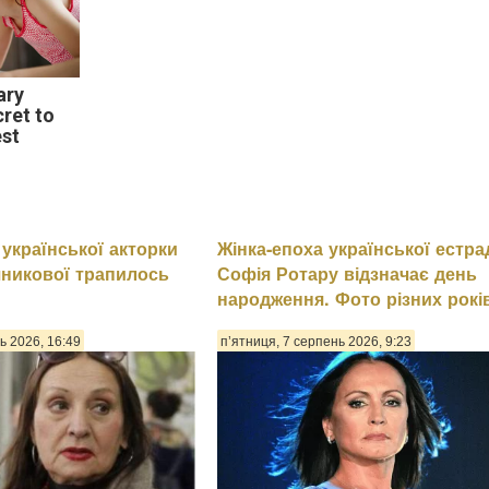
ary
cret to
est
 української акторки
Жінка-епоха української естра
никової трапилось
Софія Ротару відзначає день
народження. Фото різних рокі
ь 2026, 16:49
п’ятниця, 7 серпень 2026, 9:23