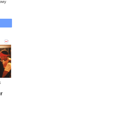
вому
s
ur