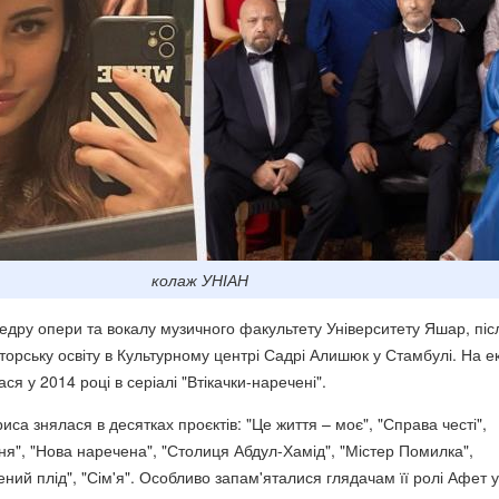
колаж УНІАН
едру опери та вокалу музичного факультету Університету Яшар, піс
торську освіту в Культурному центрі Садрі Алишюк у Стамбулі. На е
ся у 2014 році в серіалі "Втікачки-наречені".
риса знялася в десятках проєктів: "Це життя – моє", "Справа честі",
ня", "Нова наречена", "Столиця Абдул-Хамід", "Містер Помилка",
ений плід", "Сім'я". Особливо запам'яталися глядачам її ролі Афет у