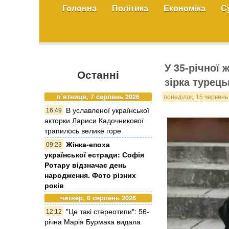
Головна
Політика
Економіка
С
У 35-річної
Останні
зірка турец
п’ятниця, 7 серпень 2026
понеділок, 15 червень
В уславленої української
16:49
акторки Лариси Кадочникової
трапилось велике горе
Жінка-епоха
09:23
української естради: Софія
Ротару відзначає день
народження. Фото різних
років
четвер, 6 серпень 2026
"Це такі стереотипи": 56-
12:12
річна Марія Бурмака видала