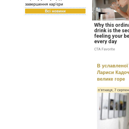
завершення кар'єри
Всі новини
Why this ordin
drink is the se
feeling your b
every day
CTA Favorite
В уславленої
Лариси Кадоч
велике горе
п’ятниця, 7 серпен