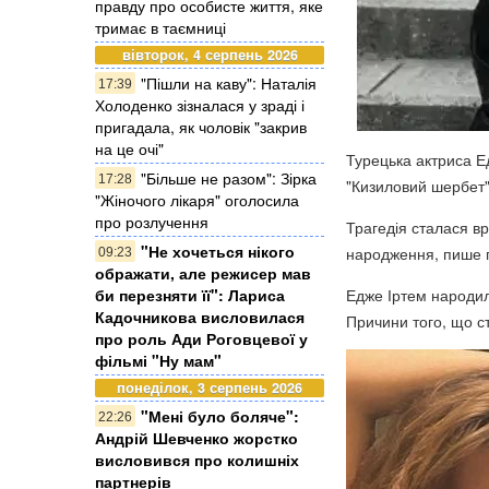
правду про особисте життя, яке
тримає в таємниці
вівторок, 4 серпень 2026
"Пішли на каву": Наталія
17:39
Холоденко зізналася у зраді і
пригадала, як чоловік "закрив
на це очі"
Турецька актриса Е
"Більше не разом": Зірка
17:28
"Кизиловий шербет",
"Жіночого лікаря" оголосила
про розлучення
Трагедія сталася вр
"Не хочеться нікого
народження, пише п
09:23
ображати, але режисер мав
би перезняти її": Лариса
Едже Іртем народил
Кадочникова висловилася
Причини того, що с
про роль Ади Роговцевої у
фільмі "Ну мам"
понеділок, 3 серпень 2026
"Мені було боляче":
22:26
Андрій Шевченко жорстко
висловився про колишніх
партнерів