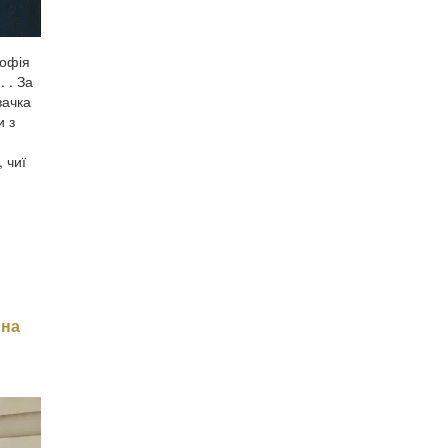
Софія
 . За
вачка
и з
 чиї
 на