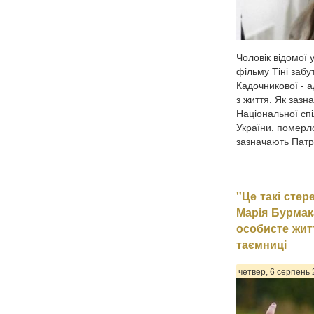
Чоловік відомої у
фільму Тіні забу
Кадочникової - а
з життя. Як зазн
Національної спі
України, померл
зазначають Патрі
"Це такі стер
Марія Бурмак
особисте жит
таємниці
четвер, 6 серпень 