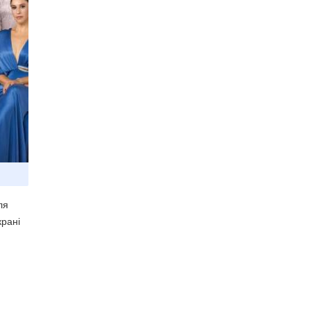
ля
крані