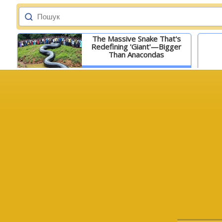
The Massive Snake That's
Redefining 'Giant'—Bigger
Than Anacondas
Детальніше