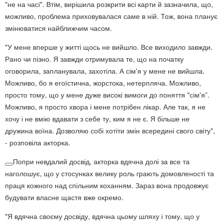
"не на часі". Втім, вирішила розкрити всі карти й зазначила, що,
можливо, проблема приховувалася саме в ній. Тож, вона планує
змінюватися найближчим часом.
"У мене вперше у житті щось не вийшло. Все виходило завжди.
Рано чи пізно. Я завжди отримувала те, що на початку
оговорила, запланувала, захотіла. А сім'я у мене не вийшла.
Можливо, бо я егоїстична, жорстока, нетерпляча. Можливо,
просто тому, що у мене дуже високі вимоги до поняття "сім'я”.
Можливо, я просто хвора і мене потрібен лікар. Але так, я не
хочу і не вмію вдавати з себе ту, ким я не є. Я більше не
дружина воїна. Дозволяю собі хотіти змін всередині свого світу",
- розповіла акторка.
Попри невдалий досвід, акторка вдячна долі за все та
наголошує, що у стосунках велику роль грають домовленості та
праця кожного над спільним коханням. Зараз вона продовжує
будувати власне щастя вже окремо.
"Я вдячна своєму досвіду, вдячна цьому шляху і тому, що у