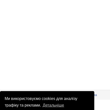
© Патріоти України 2026
Правова інформація
Реклама
Ми використовуємо cookies для аналізу
info
@
patrioty.org.ua
трафіку та реклами.
Детальніше