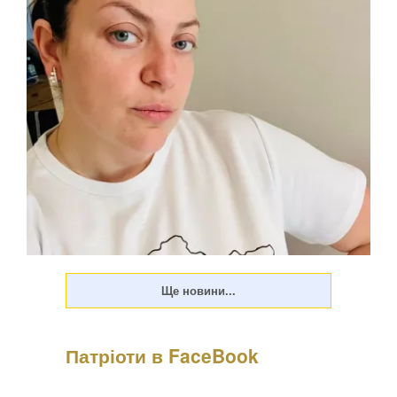
Патріоти в FaceBook
Психологиня Наталія Холоденко зізналася, що в
минулому зраджувала партнера, назвавши це помстою за