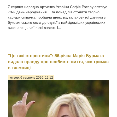
7 серпня народна артистка України Софія Ротару святкує
79-й день народження. . За понад пів століття творчої
кар’єри співачка пройшла шлях від талановитої дівчини з
буковинського села до однієї з найвідоміших українських
виконавиць, чиї пісні знають і...
"Це такі стереотипи": 56-річна Марія Бурмака
видала правду про особисте життя, яке тримає
в таємниці
четвер, 6 серпень 2026, 12:12