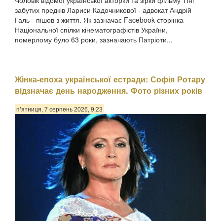
Чоловік відомої української акторки та зірки фільму Тіні
забутих предків Лариси Кадочникової - адвокат Андрій
Галь - пішов з життя. Як зазначає Facebook-сторінка
Національної спілки кінематографістів України,
померлому було 63 роки, зазначають Патріоти...
Жінка-епоха української естради: Софія Ротару
відзначає день народження. Фото різних років
п’ятниця, 7 серпень 2026, 9:23