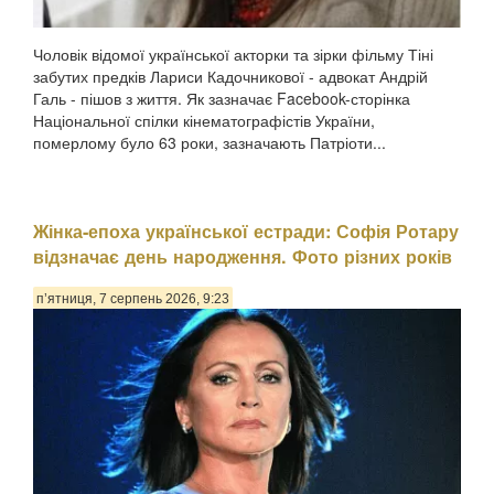
Чоловік відомої української акторки та зірки фільму Тіні
забутих предків Лариси Кадочникової - адвокат Андрій
Галь - пішов з життя. Як зазначає Facebook-сторінка
Національної спілки кінематографістів України,
померлому було 63 роки, зазначають Патріоти...
Жінка-епоха української естради: Софія Ротару
відзначає день народження. Фото різних років
п’ятниця, 7 серпень 2026, 9:23