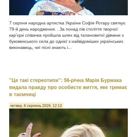
7 серпня народна артистка України Софія Ротару святкує
79-й день народження. . За понад пів століття творчої
кар’єри співачка пройшла шлях від талановитої дівчини з
буковинського села до однієї з найвідоміших українських
виконавиць, чиї пісні знають і...
"Це такі стереотипи": 56-річна Марія Бурмака
видала правду про особисте життя, яке тримає
в таємниці
четвер, 6 серпень 2026, 12:12