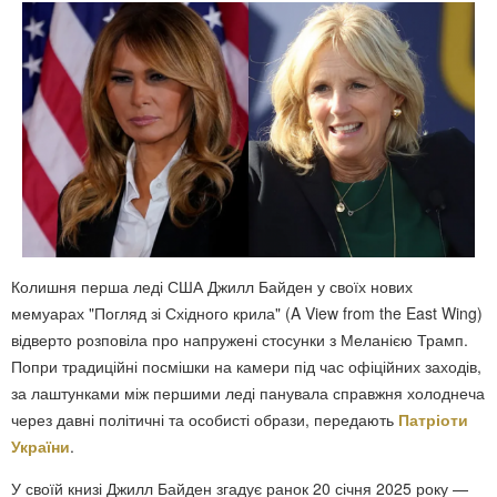
Колишня перша леді США Джилл Байден у своїх нових
мемуарах "Погляд зі Східного крила" (A View from the East Wing)
відверто розповіла про напружені стосунки з Меланією Трамп.
Попри традиційні посмішки на камери під час офіційних заходів,
за лаштунками між першими леді панувала справжня холоднеча
через давні політичні та особисті образи, передають
Патріоти
України
.
У своїй книзі Джилл Байден згадує ранок 20 січня 2025 року —