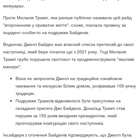
мемуарах.
Проте Меланія Трамп, яка раніше публічно називала цей рейд
"вторгненням у приватне життя", схоже, поклала провину за
інцидент особисто на подружжя Байденів.
Водночас Джилл Байден має власний список претензій до своєї
наступниці, який бере початок ще з 2021 року. Тоді Меланія
Трамп грубо порушила протокол та продемонструвала "жахливі
манери":
Вона не запросила Джилл на традиційне ознайомче
чаювання та екскурсію Білим домом, розірвавши 100-річну
традицію.
Подружжя Трампів відмовилося бути присутніми на
складанні присяги Джо Байдена. Дональд Трамп став
першим за 150 років вихідним президентом, який
проігнорував інавгурацію свого наступника.
Інсайдери з оточення Байденів підтверджують, що Джилл була