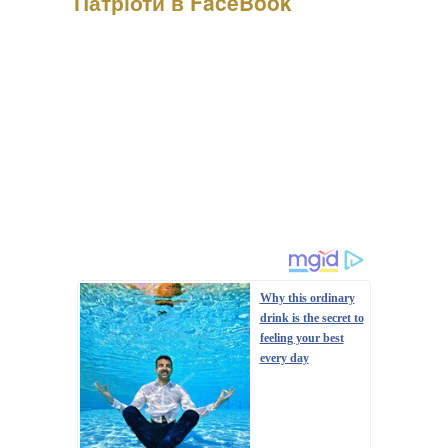
Патріоти в FaceBook
Психологиня Наталія Холоденко зізналася, що в
минулому зраджувала партнера, назвавши це помстою за
пережите у стосунках, а також заявила, що вдавалася до
фізичного насильства щодо чоловікаПро це Холоденко
розповіла в InstaStories, де відповідала на зап...
Why this ordinary
drink is the secret to
feeling your best
every day