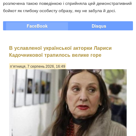
розлючена такою поведінкою і сприйняла цей демонстративний
бойкот як глибоку особисту образу, яку не забула й досі.
FaceBook
Disqus
В уславленої української акторки Лариси
Кадочникової трапилось велике горе
п’ятниця, 7 серпень 2026, 16:49