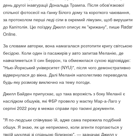
день другої інавгурації Дональда Трампа. Після обов'язкової
спільної фотосесії на ґанку Білого дому та короткого чаювання,
за протоколом перші леді сіли в окремий лімузин, щоб вирушити
до Капітолія. Цю поїздку Джилл описує як "крижану", пише Radar
Online.
За словами авторки, вона намагалася розтопити кригу світською
бесідою. Коли один із пасажирів у авто запитав Меланію, де
навчатиметься її син Беррон, та обмежилася сухою відповіддю:
"Нью-Йоркський університет (NYU)", після чого демонстративно
відвернулася до вікна. Далі Меланія наполегливо переводила
будь-яку розмову виключно на тему погоди.
Джилл Байден припускає, що така ворожість з боку Меланії є
наслідком обшуків, які ФБР провело у маєтку Мар-а-Лаго у
серпні 2022 року в межах справи про таємні документи.
"Я по-людськи співчуваю їй, адже сама пережила подібний
обшук. Я знаю, як це неприємно, коли агенти порпаються у
твоїй шухляді зі спідньою білизною", — зазначає Джилл у