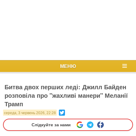
МЕНЮ
Битва двох перших леді: Джилл Байден
розповіла про "жахливі манери" Меланії
Трамп
Twitter
середа, 3 червень 2026, 22:28
Слідкуйте за нами