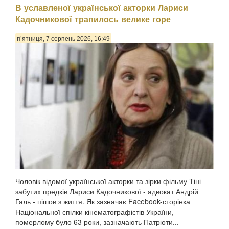
В уславленої української акторки Лариси
Кадочникової трапилось велике горе
п’ятниця, 7 серпень 2026, 16:49
Чоловік відомої української акторки та зірки фільму Тіні
забутих предків Лариси Кадочникової - адвокат Андрій
Галь - пішов з життя. Як зазначає Facebook-сторінка
Національної спілки кінематографістів України,
померлому було 63 роки, зазначають Патріоти...