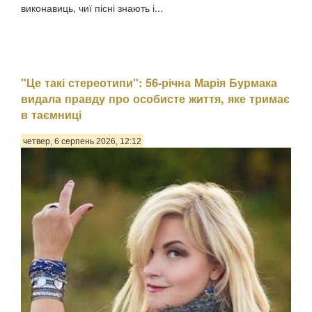
виконавиць, чиї пісні знають і...
"Це такі стереотипи": 56-річна Марія Бурмака
видала правду про особисте життя, яке тримає
в таємниці
четвер, 6 серпень 2026, 12:12