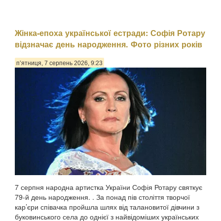
Жінка-епоха української естради: Софія Ротару
відзначає день народження. Фото різних років
п’ятниця, 7 серпень 2026, 9:23
7 серпня народна артистка України Софія Ротару святкує
79-й день народження. . За понад пів століття творчої
кар’єри співачка пройшла шлях від талановитої дівчини з
буковинського села до однієї з найвідоміших українських