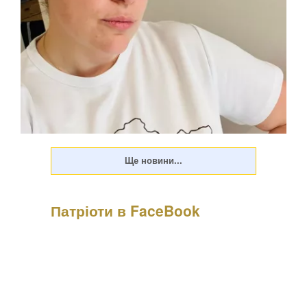
Патріоти в FaceBook
Психологиня Наталія Холоденко зізналася, що в
минулому зраджувала партнера, назвавши це помстою за
пережите у стосунках, а також заявила, що вдавалася до
фізичного насильства щодо чоловікаПро це Холоденко
розповіла в InstaStories, де відповідала на зап...