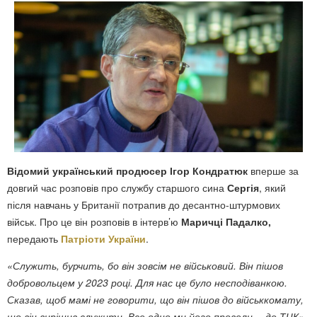
Відомий український продюсер Ігор Кондратюк
вперше за
довгий час розповів про службу старшого сина
Сергія
, який
після навчань у Британії потрапив до десантно-штурмових
військ. Про це він розповів в інтерв’ю
Маричці Падалко,
передають
Патріоти України
.
«Служить, бурчить, бо він зовсім не військовий. Він пішов
добровольцем у 2023 році. Для нас це було несподіванкою.
Сказав, щоб мамі не говорити, що він пішов до військкомату,
що він вирішив служити. Все одно ми його провели… до ТЦК»
,