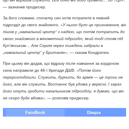
— зазначив продюсер.
За його словами, спочатку син хотів потрапити в певний
підрозділ до свого знайомого.
«У нього було це призначення, він
пішов у „навчальний центр“ з надією, що потім потрапить до
свого знайомого в мінометний підрозділ, який тоді стояв під
Куп'янськом… Але Сергія через тиждень забрали в
„навчальний центр“ у Британію»
, — сказав Кондратюк.
При цьому він додав, що відразу після навчання за кордоном
сина направили до 46-ї бригади ДШВ.
«Потім його
перерозподілили. Служить, бурчить, бо армія — це трохи не
його, але він служить. Востаннє був удома у вересні. І зараз
його хочуть зробити начальником підрозділу, я думаю, що він
не скоро буде вдома»
, — розповів продюсер.
FaceBook
Disqus