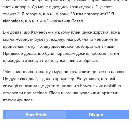
тисяч доларів. До мене підходили і запитували: "Це твоя
телиця?" Я говорив, що ні. А вони: "З ким поговорити?" Я
відповідав, що ні з ким", - зазначив Потап.
Він додав, що Каменських у цьому плані дуже жорстка, вона
могла жбурнути букет у людину, яка робила їй неприйнятні
пропозиції. Тому Потапу доводилося розбиратися з ними.
Продюсер додав, що були персонажі досить небезпечні, які
приходили з'ясовувати стосунки навіть зі зброєю.
"Мені вистачило таланту і мудрості залишити це все на словах.
Це дуже складно", - додав продюсер. Він уточнив, що такі
ситуації виникали ще до того, як вони з Каменських офіційно
оголосили про весілля. Після цього шанувальники артистки
втихомирилися.
FaceBook
Disqus