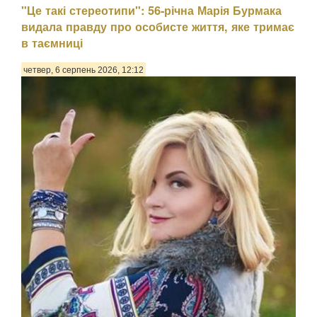
"Це такі стереотипи": 56-річна Марія Бурмака
видала правду про особисте життя, яке тримає
в таємниці
четвер, 6 серпень 2026, 12:12