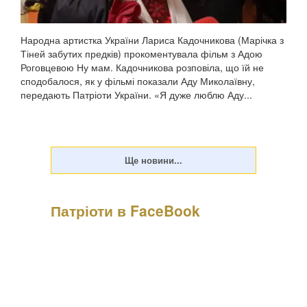
Народна артистка України Лариса Кадочникова (Марічка з
Тіней забутих предків) прокоментувала фільм з Адою
Роговцевою Ну мам. Кадочникова розповіла, що їй не
сподобалося, як у фільмі показали Аду Миколаївну,
передають Патріоти України. «Я дуже люблю Аду...
Патріоти в FaceBook