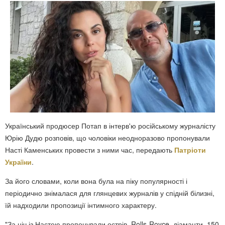
Український продюсер Потап в інтерв'ю російському журналісту
Юрію Дудю розповів, що чоловіки неодноразово пропонували
Насті Каменських провести з ними час, передають
Патріоти
України
.
За його словами, коли вона була на піку популярності і
періодично знімалася для глянцевих журналів у спідній білизні,
їй надходили пропозиції інтимного характеру.
"За ніч із Настею пропонували острів, Rolls-Royce, діаманти, 150