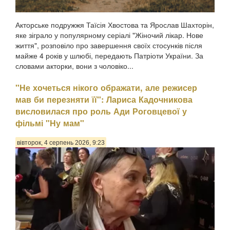
Акторське подружжя Таїсія Хвостова та Ярослав Шахторін,
яке зіграло у популярному серіалі "Жіночий лікар. Нове
життя", розповіло про завершення своїх стосунків після
майже 4 років у шлюбі, передають Патріоти України. За
словами акторки, вони з чоловіко...
"Не хочеться нікого ображати, але режисер
мав би перезняти її": Лариса Кадочникова
висловилася про роль Ади Роговцевої у
фільмі "Ну мам"
вівторок, 4 серпень 2026, 9:23