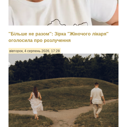
"Більше не разом": Зірка "Жіночого лікаря"
оголосила про розлучення
вівторок, 4 серпень 2026, 17:28
Психологиня Наталія Холоденко зізналася, що в
минулому зраджувала партнера, назвавши це помстою за
пережите у стосунках, а також заявила, що вдавалася до
фізичного насильства щодо чоловікаПро це Холоденко
розповіла в InstaStories, де відповідала на зап...