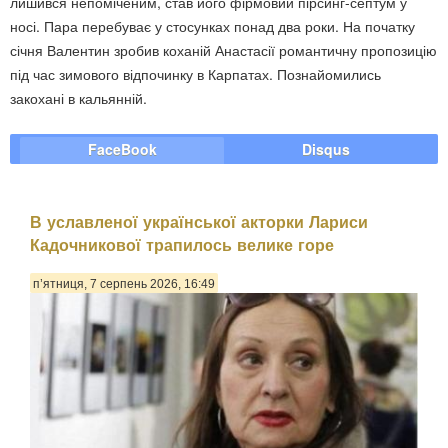
лишився непоміченим, став його фірмовий пірсинг-септум у
носі. Пара перебуває у стосунках понад два роки. На початку
січня Валентин зробив коханій Анастасії романтичну пропозицію
під час зимового відпочинку в Карпатах. Познайомились
закохані в кальянній.
FaceBook
Disqus
В уславленої української акторки Лариси
Кадочникової трапилось велике горе
п’ятниця, 7 серпень 2026, 16:49