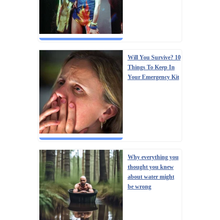
Will You Survive? 10
Things To Keep In
Your Emergency Kit
Why everything you
thought you knew
about water might
be wrong