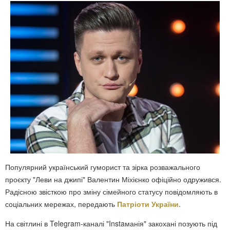
Популярний український гуморист та зірка розважального
проєкту "Леви на джипі" Валентин Міхієнко офіційно одружився.
Радісною звісткою про зміну сімейного статусу повідомляють в
соціальних мережах, передають
Патріоти України
.
На світлині в Telegram-каналі "Instaманія" закохані позують під