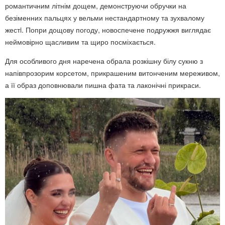
романтичним літнім дощем, демонструючи обручки на
безіменних пальцях у вельми нестандартному та зухвалому
жестi. Попри дощову погоду, новоспечене подружжя виглядає
неймовірно щасливим та щиро посміхається.
Для особливого дня наречена обрала розкішну білу сукню з
напівпрозорим корсетом, прикрашеним витонченим мереживом,
а її образ доповнювали пишна фата та лаконічні прикраси.