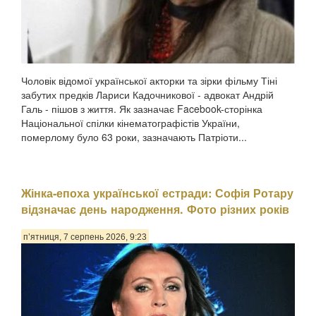
Чоловік відомої української акторки та зірки фільму Тіні
забутих предків Лариси Кадочникової - адвокат Андрій
Галь - пішов з життя. Як зазначає Facebook-сторінка
Національної спілки кінематографістів України,
померлому було 63 роки, зазначають Патріоти...
Жінка-епоха української естради: Софія Ротару
відзначає день народження. Фото різних років
п’ятниця, 7 серпень 2026, 9:23