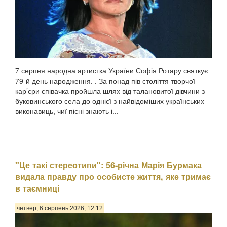
7 серпня народна артистка України Софія Ротару святкує
79-й день народження. . За понад пів століття творчої
кар’єри співачка пройшла шлях від талановитої дівчини з
буковинського села до однієї з найвідоміших українських
виконавиць, чиї пісні знають і...
"Це такі стереотипи": 56-річна Марія Бурмака
видала правду про особисте життя, яке тримає
в таємниці
четвер, 6 серпень 2026, 12:12