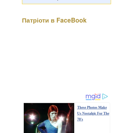
Патріоти в FaceBook
Психологиня Наталія Холоденко зізналася, що в
минулому зраджувала партнера, назвавши це помстою за
пережите у стосунках, а також заявила, що вдавалася до
фізичного насильства щодо чоловікаПро це Холоденко
розповіла в InstaStories, де відповідала на зап...
These Photos Make
Us Nostalgic For The
70's