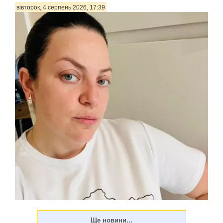
партнером вона не поспішає, передають Па...
вівторок, 4 серпень 2026, 17:39