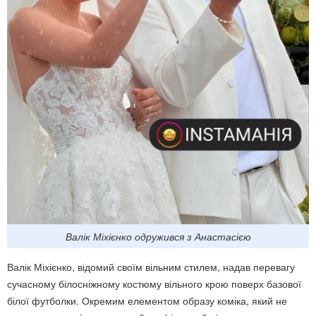
Валік Міхієнко одружився з Анастасією
Валік Міхієнко, відомий своїм вільним стилем, надав перевагу
сучасному білосніжному костюму вільного крою поверх базової
білої футболки. Окремим елементом образу коміка, який не