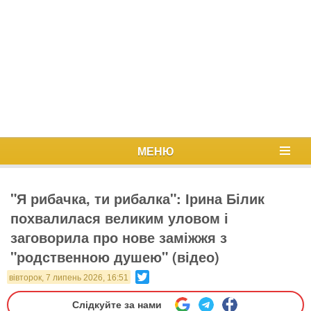
МЕНЮ
"Я рибачка, ти рибалка": Ірина Білик
похвалилася великим уловом і
заговорила про нове заміжжя з
"родственною душею" (відео)
Twitter
вівторок, 7 липень 2026, 16:51
Слідкуйте за нами