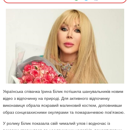
Українська співачка Ірина Білик потішила шанувальників новим
відео з відпочинку на природі. Для активного відпочинку
виконавиця обрала яскравий малиновий костюм, доповнивши
образ сонцезахисними окулярами та помаранчевою пов'язкою.
У ролику Білик показала свій чималий улов і водночас із
гумором звернулася до неодружених чоловіків, пожартувавши