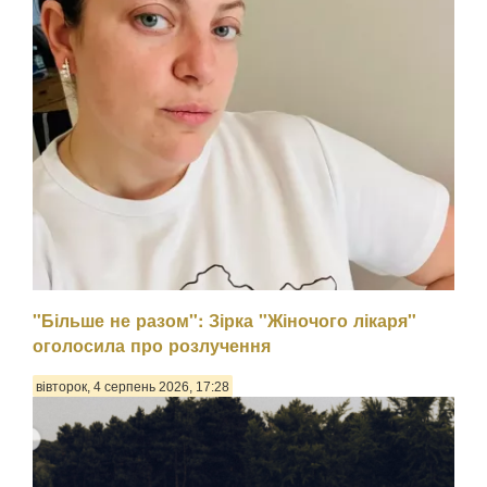
"Більше не разом": Зірка "Жіночого лікаря"
оголосила про розлучення
вівторок, 4 серпень 2026, 17:28
Психологиня Наталія Холоденко зізналася, що в
минулому зраджувала партнера, назвавши це помстою за
пережите у стосунках, а також заявила, що вдавалася до