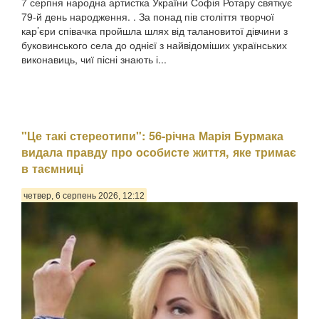
7 серпня народна артистка України Софія Ротару святкує
79-й день народження. . За понад пів століття творчої
кар’єри співачка пройшла шлях від талановитої дівчини з
буковинського села до однієї з найвідоміших українських
виконавиць, чиї пісні знають і...
"Це такі стереотипи": 56-річна Марія Бурмака
видала правду про особисте життя, яке тримає
в таємниці
четвер, 6 серпень 2026, 12:12