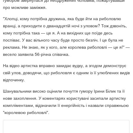
про можливе заміжжя.
"Хлопці, кому потрібна дружина, яка буде йти на риболовлю
вранці, а приходити о дванадцятій ночі з уловом? Тож дзвоніть,
кому потрібна така — це я. А на вихідних ще поїде десь
поспіває. У вас вільного часу буде просто безліч. І це була не
реклама. Не знаю, як у кого, але королева риболовлі — це я!" —
весело заявила 56-річна співачка.
На відео артистка вправно закидає вудку, а згодом демонструє
свій улов, доводячи, що риболовля є одним із її улюблених видів
відпочинку.
Шанувальники високо оцінили почуття гумору Ірини Білик та її
нове захоплення. У коментарях користувачі засипали артистку
компліментами, відзначили її енергійність і назвали справжньою
"королевою риболовлі".