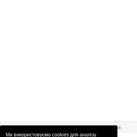
© Патріоти України 2026
Правова інформація
Реклама
Ми використовуємо cookies для аналізу