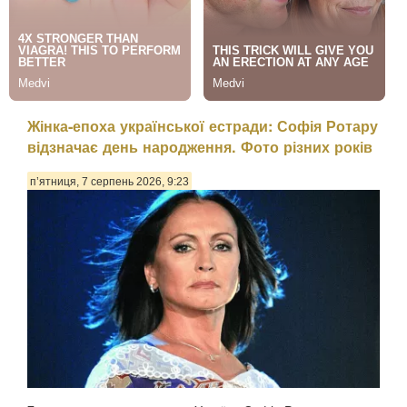
Жінка-епоха української естради: Софія Ротару
відзначає день народження. Фото різних років
п’ятниця, 7 серпень 2026, 9:23