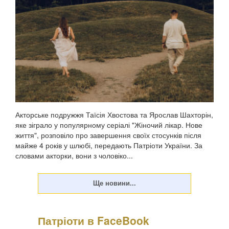
фізичного насильства щодо чоловікаПро це Холоденко
розповіла в InstaStories, де відповідала на зап...
Акторське подружжя Таїсія Хвостова та Ярослав Шахторін,
яке зіграло у популярному серіалі "Жіночий лікар. Нове
життя", розповіло про завершення своїх стосунків після
майже 4 років у шлюбі, передають Патріоти України. За
словами акторки, вони з чоловіко...
Патріоти в FaceBook