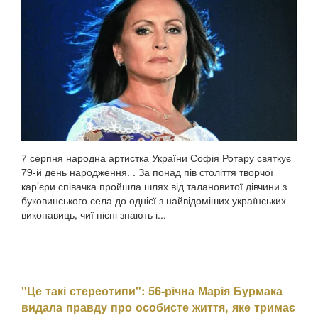
7 серпня народна артистка України Софія Ротару святкує
79-й день народження. . За понад пів століття творчої
кар’єри співачка пройшла шлях від талановитої дівчини з
буковинського села до однієї з найвідоміших українських
виконавиць, чиї пісні знають і...
"Це такі стереотипи": 56-річна Марія Бурмака
видала правду про особисте життя, яке тримає