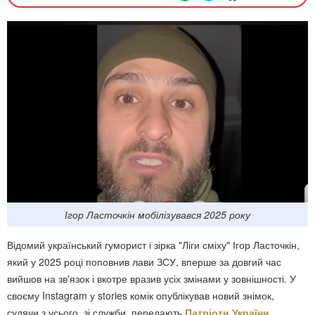
Ігор Ласточкін мобілізувався 2025 року
Відомий український гуморист і зірка "Ліги сміху" Ігор Ласточкін,
який у 2025 році поповнив лави ЗСУ, вперше за довгий час
вийшов на зв'язок і вкотре вразив усіх змінами у зовнішності. У
своєму Instagram у stories комік опублікував новий знімок,
судячи з усього, зі служби, передають
Патріоти України
.