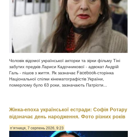
Чоловік відомої української акторки та зірки фільму Тіні
забутих предків Лариси Кадочникової - адвокат Андрій
Галь - пішов з життя. Як зазначає Facebook-сторінка
Національної спілки кінематографістів України,
померлому було 63 роки, зазначають Патріоти...
Жінка-епоха української естради: Софія Ротару
відзначає день народження. Фото різних років
п’ятниця, 7 серпень 2026, 9:23