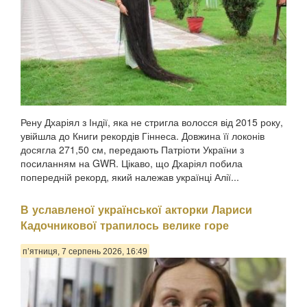
Рену Дхаріял з Індії, яка не стригла волосся від 2015 року,
увійшла до Книги рекордів Гіннеса. Довжина її локонів
досягла 271,50 см, передають Патріоти України з
посиланням на GWR. Цікаво, що Дхаріял побила
попередній рекорд, який належав українці Алії...
В уславленої української акторки Лариси
Кадочникової трапилось велике горе
п’ятниця, 7 серпень 2026, 16:49