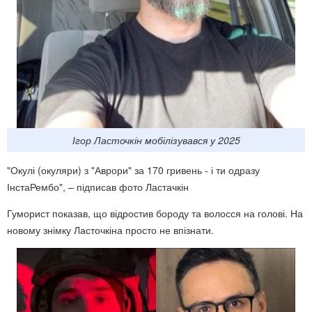
Ігор Ласточкін мобілізувався у 2025
"Окулі (окуляри) з "Аврори" за 170 гривень - і ти одразу
ІнстаРембо", – підписав фото Ластачкін
Гуморист показав, що відростив бороду та волосся на голові. На
новому знімку Ласточкіна просто не впізнати.