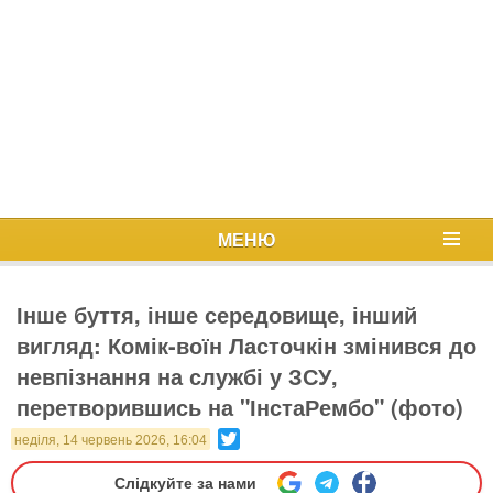
МЕНЮ
Інше буття, інше середовище, інший
вигляд: Комік-воїн Ласточкін змінився до
невпізнання на службі у ЗСУ,
перетворившись на "ІнстаРембо" (фото)
Twitter
неділя, 14 червень 2026, 16:04
Слідкуйте за нами