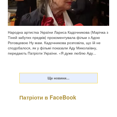
Народна артистка України Лариса Кадочникова (Марічка з
Тіней забутих предків) прокоментувала фільм з Адою
Роговцевою Ну мам. Кадочникова розповіла, що їй не
сподобалося, як у фільмі показали Аду Миколаївну,
передають Патріоти України. «Я дуже люблю Аду...
Патріоти в FaceBook