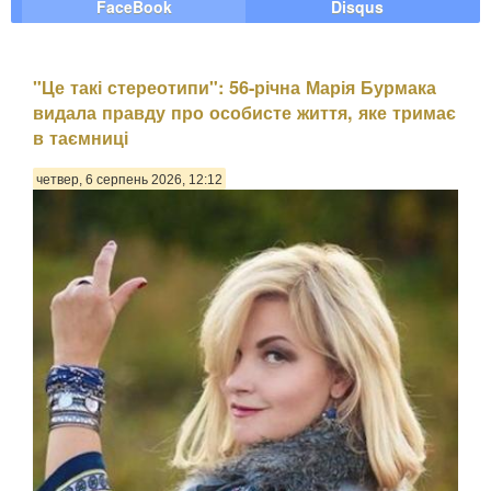
FaceBook
Disqus
"Це такі стереотипи": 56-річна Марія Бурмака
видала правду про особисте життя, яке тримає
в таємниці
четвер, 6 серпень 2026, 12:12