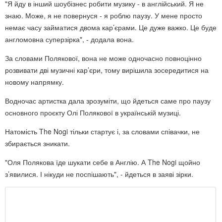
"Я йду в інший шоубізнес робити музику - в англійський. Я не
знаю. Може, я не повернуся - я роблю паузу. У мене просто
немає часу займатися двома кар’єрами. Це дуже важко. Це буде
англомовна суперзірка", - додала вона.
За словами Полякової, вона не може одночасно повноцінно
розвивати дві музичні кар’єри, тому вирішила зосередитися на
новому напрямку.
Водночас артистка дала зрозуміти, що йдеться саме про паузу
основного проєкту Олі Полякової в українській музиці.
Натомість The Nogi тільки стартує і, за словами співачки, не
збирається зникати.
"Оля Полякова їде шукати себе в Англію. А The Nogi щойно
з’явилися. І нікуди не поспішають", - йдеться в заяві зірки.