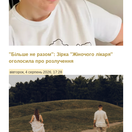
"Більше не разом": Зірка "Жіночого лікаря"
оголосила про розлучення
вівторок, 4 серпень 2026, 17:28
Психологиня Наталія Холоденко зізналася, що в
минулому зраджувала партнера, назвавши це помстою за
пережите у стосунках, а також заявила, що вдавалася до
фізичного насильства щодо чоловікаПро це Холоденко
розповіла в InstaStories, де відповідала на зап...