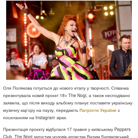
Оля Полякова готується до нового етапу у творчості. Співачка
презентувала новий проєкт 18+ The Nogi, а також несподівано
заявила, що після виходу альбому планує поставити українську
музичну кар’єру на паузу, передають
Патріоти України
з
посиланням на Instagram зірки.
Презентація проєкту відбулася 17 травня у київському Peppers
Club. The Nogi запустив чоловік артистки Вадим Буряковський.