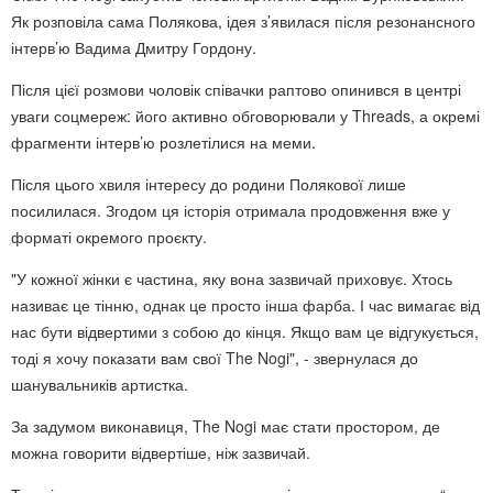
Як розповіла сама Полякова, ідея з’явилася після резонансного
інтерв’ю Вадима Дмитру Гордону.
Після цієї розмови чоловік співачки раптово опинився в центрі
уваги соцмереж: його активно обговорювали у Threads, а окремі
фрагменти інтерв’ю розлетілися на меми.
Після цього хвиля інтересу до родини Полякової лише
посилилася. Згодом ця історія отримала продовження вже у
форматі окремого проєкту.
"У кожної жінки є частина, яку вона зазвичай приховує. Хтось
називає це тінню, однак це просто інша фарба. І час вимагає від
нас бути відвертими з собою до кінця. Якщо вам це відгукується,
тоді я хочу показати вам свої The Nogi", - звернулася до
шанувальників артистка.
За задумом виконавиця, The Nogi має стати простором, де
можна говорити відвертіше, ніж зазвичай.