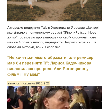
Акторське подружжя Таїсія Хвостова та Ярослав Шахторін,
яке зіграло у популярному серіалі "Жіночий лікар. Нове
життя", розповіло про завершення своїх стосунків після
майже 4 років у шлюбі, передають Патріоти України. За
словами акторки, вони з чоловіко...
"Не хочеться нікого ображати, але режисер
мав би перезняти її": Лариса Кадочникова
висловилася про роль Ади Роговцевої у
фільмі "Ну мам"
вівторок, 4 серпень 2026, 9:23