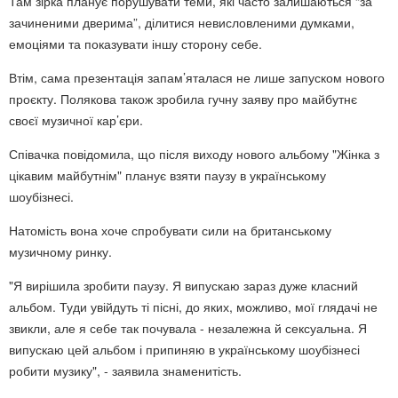
Там зірка планує порушувати теми, які часто залишаються “за
зачиненими дверима”, ділитися невисловленими думками,
емоціями та показувати іншу сторону себе.
Втім, сама презентація запам’яталася не лише запуском нового
проєкту. Полякова також зробила гучну заяву про майбутнє
своєї музичної кар’єри.
Співачка повідомила, що після виходу нового альбому "Жінка з
цікавим майбутнім" планує взяти паузу в українському
шоубізнесі.
Натомість вона хоче спробувати сили на британському
музичному ринку.
"Я вирішила зробити паузу. Я випускаю зараз дуже класний
альбом. Туди увійдуть ті пісні, до яких, можливо, мої глядачі не
звикли, але я себе так почувала - незалежна й сексуальна. Я
випускаю цей альбом і припиняю в українському шоубізнесі
робити музику", - заявила знаменитість.