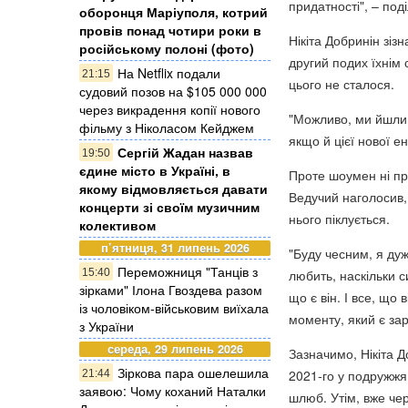
придатності", – по
оборонця Маріуполя, котрий
провів понад чотири роки в
Нікіта Добринін зіз
російському полоні (фото)
другий подих їхнім
На Netflix подали
21:15
цього не сталося.
судовий позов на $105 000 000
через викрадення копії нового
"Можливо, ми йшли 
фільму з Ніколасом Кейджем
якщо й цієї нової ен
Сергій Жадан назвав
19:50
єдине місто в Україні, в
Проте шоумен ні пр
якому відмовляється давати
Ведучий наголосив,
концерти зі своїм музичним
нього піклується.
колективом
п’ятниця, 31 липень 2026
"Буду чесним, я ду
Переможниця "Танців з
15:40
любить, наскільки с
зірками" Ілона Гвоздева разом
що є він. І все, що 
із чоловіком-військовим виїхала
моменту, який є зар
з України
середа, 29 липень 2026
Зазначимо, Нікіта Д
Зіркова пара ошелешила
2021-го у подружжя
21:44
заявою: Чому коханий Наталки
шлюб. Утім, вже че