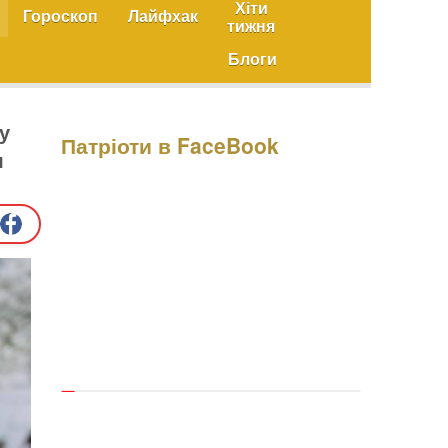
Хіти
Гороскоп
Лайфхак
тижня
Блоги
у
Патріоти в FaceBook
я