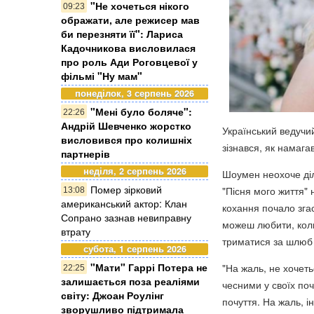
"Не хочеться нікого
09:23
ображати, але режисер мав
би перезняти її": Лариса
Кадочникова висловилася
про роль Ади Роговцевої у
фільмі "Ну мам"
понеділок, 3 серпень 2026
"Мені було боляче":
22:26
Андрій Шевченко жорстко
Український ведучи
висловився про колишніх
зізнався, як намаг
партнерів
неділя, 2 серпень 2026
Шоумен неохоче ді
Помер зірковий
"Пісня мого життя" 
13:08
американський актор: Клан
кохання почало зга
Сопрано зазнав невиправну
можеш любити, коли
втрату
триматися за шлюб
субота, 1 серпень 2026
"Мати" Гаррі Потера не
"На жаль, не хочет
22:25
залишається поза реаліями
чесними у своїх поч
світу: Джоан Роулінг
почуття. На жаль, і
зворушливо підтримала