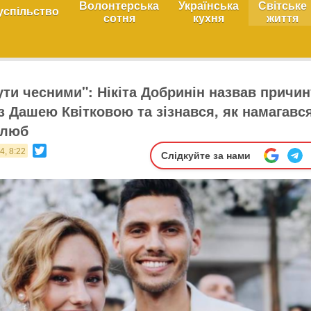
Волонтерська
Українська
Світське
успільство
сотня
кухня
життя
ути чесними": Нікіта Добринін назвав причин
з Дашею Квітковою та зізнався, як намагавс
шлюб
Twitter
4, 8:22
Слідкуйте за нами