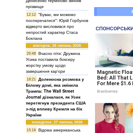
Денисенко терміново змінив
прізвище
"Буває, ми можемо
12:12
посперечатися": Юрій Горбунов
відверто висловився про
СПОНСОРСЬКИ
непростий характер Стаса
Боклана
вівторок, 28 липень 2026
Вчасно піти: Дружина
20:48
Усика поставила боксеру
жорстку умову щодо
завершення кар'єри
Magnetic Floa
Bed: All That 
Доленосна розмова у
18:21
For Mere $1.6 
Білому домі, яка змінила
Трампа: The Wall Street
Brainberries
Journal дізналася, як Усик
перетягнув президента США
з-під впливу Кремля на бік
України
понеділок, 27 липень 2026
Відома американська
15:16