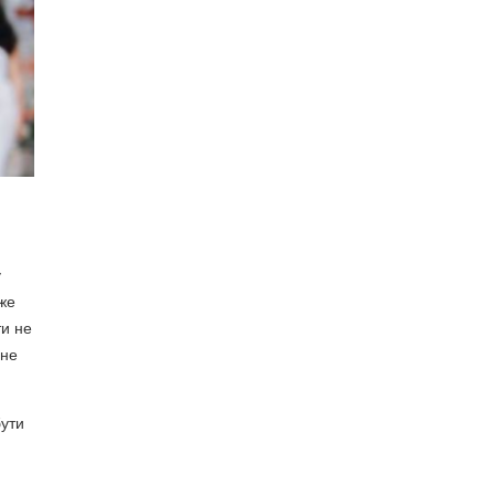
у
дже
ти не
 не
бути