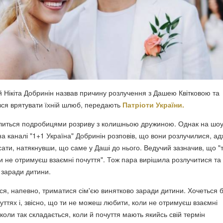
й Нікіта Добринін назвав причину розлучення з Дашею Квітковою та
ався врятувати їхній шлюб, передають
Патріоти України.
литься подробицями розриву з колишньою дружиною. Однак на шо
на каналі "1+1 Україна" Добринін розповів, що вони розлучилися, а
сати, натякнувши, що саме у Даші до нього. Ведучий зазначив, що "
 не отримуєш взаємні почуття". Тож пара вирішила розлучитися та
 заради дитини.
ься, напевно, триматися сім'єю винятково заради дитини. Хочеться 
уттях і, звісно, що ти не можеш любити, коли не отримуєш взаємні
нколи так складається, коли й почуття мають якийсь свій термін