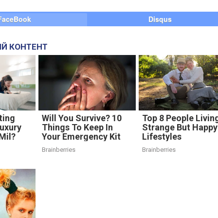
FaceBook
Disqus
Й КОНТЕНТ
ting
Will You Survive? 10
Top 8 People Livin
Luxury
Things To Keep In
Strange But Happy
Mil?
Your Emergency Kit
Lifestyles
Brainberries
Brainberries