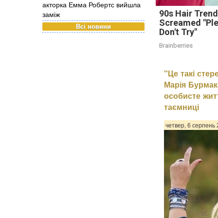
акторка Емма Робертс вийшла
90s Hair Tren
заміж
Screamed "Pl
Всі новини
Don't Try"
Brainberries
"Це такі стер
Марія Бурмак
особисте жит
таємниці
четвер, 6 серпень 