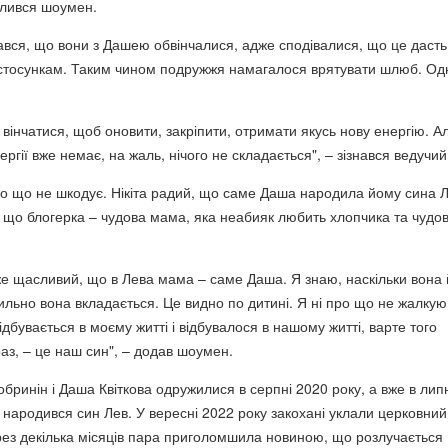
ділився шоумен.
нався, що вони з Дашею обвінчалися, адже сподівалися, що це дасть
 стосункам. Таким чином подружжя намагалося врятувати шлюб. Од
вінчатися, щоб оновити, закріпити, отримати якусь нову енергію. А
ергії вже немає, на жаль, нічого не складається", – зізнався ведучий
о що не шкодує. Нікіта радий, що саме Даша народила йому сина Л
 що блогерка – чудова мама, яка неабияк любить хлопчика та чудо
же щасливий, що в Лева мама – саме Даша. Я знаю, наскільки вона 
ильно вона вкладається. Це видно по дитині. Я ні про що не жалкую
відбувається в моєму житті і відбувалося в нашому житті, варте того
аз, – це наш син", – додав шоумен.
обринін і Даша Квіткова одружилися в серпні 2020 року, а вже в лип
 народився син Лев. У вересні 2022 року закохані уклали церковний
рез декілька місяців пара приголомшила новиною, що розлучається