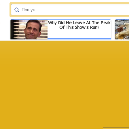
Why Did He Leave At The Peak
Of This Show's Run?
Детальніше