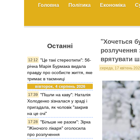
Головна
Політика
Економіка
С
"Хочеться б
Останні
розлучення 
врятувати 
"Це такі стереотипи": 56-
12:12
річна Марія Бурмака видала
середа, 17 квітень 202
правду про особисте життя, яке
тримає в таємниці
вівторок, 4 серпень 2026
"Пішли на каву": Наталія
17:39
Холоденко зізналася у зраді і
пригадала, як чоловік "закрив
на це очі"
"Більше не разом": Зірка
17:28
"Жіночого лікаря" оголосила
про розлучення