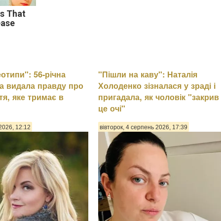
ds That
ease
еотипи": 56-річна
"Пішли на каву": Наталія
а видала правду про
Холоденко зізналася у зраді і
тя, яке тримає в
пригадала, як чоловік "закрив
це очі"
2026, 12:12
вівторок, 4 серпень 2026, 17:39