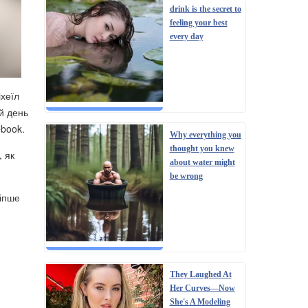
drink is the secret to
feeling your best
every day
іхеїл
ій день
ebook.
Why everything you
thought you knew
, як
about water might
be wrong
ліпше
They Laughed At
Her Curves—Now
She's A Modeling