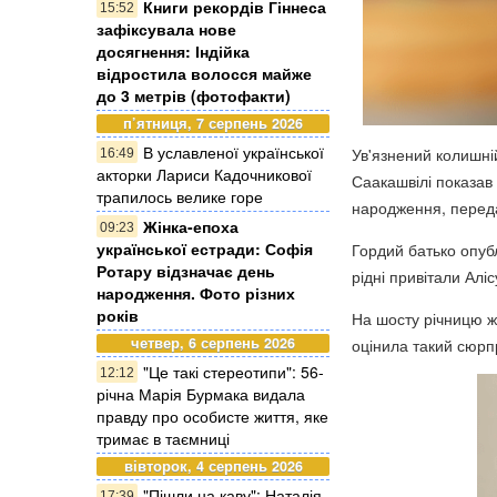
Книги рекордів Гіннеса
15:52
зафіксувала нове
досягнення: Індійка
відростила волосся майже
до 3 метрів (фотофакти)
п’ятниця, 7 серпень 2026
В уславленої української
Ув'язнений колишній
16:49
акторки Лариси Кадочникової
Саакашвілі показав 
трапилось велике горе
народження, пере
Жінка-епоха
09:23
української естради: Софія
Гордий батько опубл
Ротару відзначає день
рідні привітали Алі
народження. Фото різних
років
На шосту річницю ж
четвер, 6 серпень 2026
оцінила такий сюрпр
"Це такі стереотипи": 56-
12:12
річна Марія Бурмака видала
правду про особисте життя, яке
тримає в таємниці
вівторок, 4 серпень 2026
"Пішли на каву": Наталія
17:39