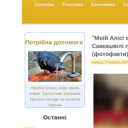
Головна
Політика
Економіка
С
"Моїй Алісі 
Потрібна допомога
Саакашвілі 
(фотофакти
середа, 3 червень 202
Україну атакує нова хвиля
спеки: Синоптики уточнили
прогноз погоди на початок
серпня
Останні