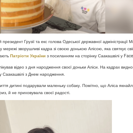
 президент Грузії та екс голова Одеської державної адміністрації М
у мережі зворушливі кадра зі своєю донькою Алісою, яка святкує св
дають
Патріоти України
з посиланням на сторінку Саакашвілі у Fac
ікував відео з дня народження своєї доньки Аліси. На кадрах видно
су Саакашвілі з Днем народження.
иття дитині подарували маленьку собаку. Помітно, що Аліса якнай
из, й не приховувала своєї радості.