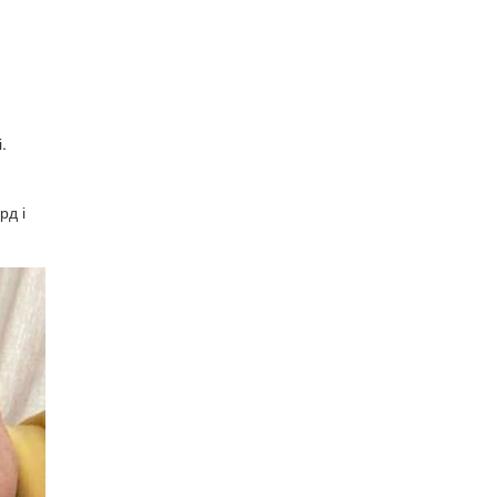
.
рд і