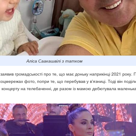
Аліса Саакашвілі з татком
аявив громадськості про те, що має доньку наприкінці 2021 року. П
 соцмережах фото, попри те, що перебував у в'язниці. Тоді він поділ
го концерту на телебаченні, де разом із мамою дебютувала маленька