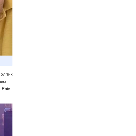
олітик
ився
 Еліс-