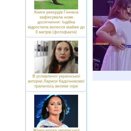
Книги рекордів Гіннеса
зафіксувала нове
досягнення: Індійка
відростила волосся майже до
3 метрів (фотофакти)
В уславленої української
акторки Лариси Кадочникової
трапилось велике горе
Жінка-епоха української