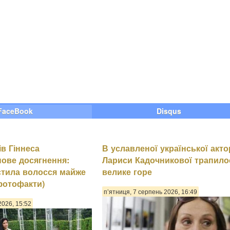
FaceBook
Disqus
ів Гіннеса
В уславленої української акто
нове досягнення:
Лариси Кадочникової трапило
остила волосся майже
велике горе
(фотофакти)
п’ятниця, 7 серпень 2026, 16:49
2026, 15:52