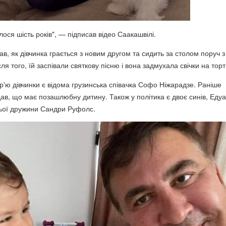
лося шість років", — підписав відео Саакашвілі.
ав, як дівчинка грається з новим другом та сидить за столом поруч з
ля того, їй заспівали святкову пісню і вона задмухала свічки на торті
р'ю дівчинки є відома грузинська співачка Софо Ніжарадзе. Раніше
ав, що має позашлюбну дитину. Також у політика є двоє синів, Едуа
ньої дружини Сандри Руфолс.