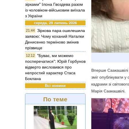
зірками" Ілона Гвоздева разом
із чоловіком-військовим виїхала
з України
середа, 29 липень 2026
Зіркова пара ошелешила
21:44
заявою: Чому коханий Наталки
Денисенко терміново змінив
прізвище
"Буває, ми можемо
12:12
посперечатися": Юрій Горбунов
відверто висловився про
Вперше Саакашвілі з
непростий характер Стаса
зміг опублікувати у
Боклана
кадрами зі світово
Всі новини
Марія Саакашвілі.
По теме