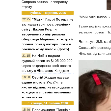
Сопрано зазнав невиправну
втрату
субота, 1 серпень 2026
"Моїй Алісі виповни
"Мати" Гаррі Потера не
22:25
залишається поза реаліями
Також політик показ
світу: Джоан Роулінг
великим тортом. Піс
зворушливо підтримала
оборонця Маріуполя, котрий
Як пишуть ЗМІ, маті
провів понад чотири роки в
Саакашвілі розповід
російському полоні (фото)
Ніколоз, від колиш
На Netflix подали
21:15
судовий позов на $105 000 000
через викрадення копії нового
фільму з Ніколасом Кейджем
Сергій Жадан назвав
19:50
єдине місто в Україні, в
якому відмовляється давати
концерти зі своїм музичним
колективом
п’ятниця, 31 липень 2026
Переможниця "Танців з
15:40