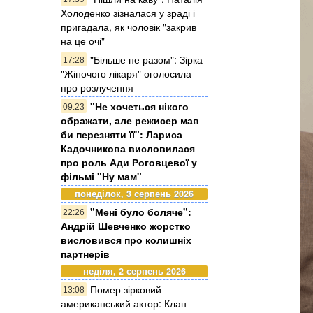
Холоденко зізналася у зраді і
пригадала, як чоловік "закрив
на це очі"
"Більше не разом": Зірка
17:28
"Жіночого лікаря" оголосила
про розлучення
"Не хочеться нікого
09:23
ображати, але режисер мав
би перезняти її": Лариса
Кадочникова висловилася
про роль Ади Роговцевої у
фільмі "Ну мам"
понеділок, 3 серпень 2026
"Мені було боляче":
22:26
Андрій Шевченко жорстко
висловився про колишніх
партнерів
неділя, 2 серпень 2026
Помер зірковий
13:08
американський актор: Клан