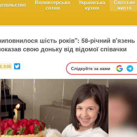
Волонтерська
Українська
Світське
успільство
сотня
кухня
життя
виповнилося шість років": 58-річний в'язень
показав свою доньку від відомої співачки
)
Twitter
6, 9:06
Слідкуйте за нами