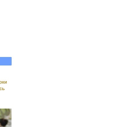
рки
сь