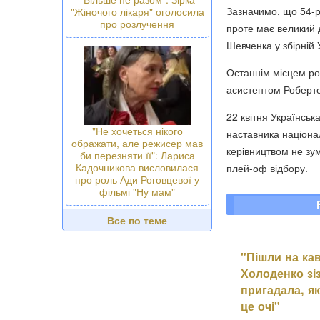
Зазначимо, що 54-
"Жіночого лікаря" оголосила
про розлучення
проте має великий д
Шевченка у збірній 
Останнім місцем ро
асистентом Роберто
22 квітня Українсь
"Не хочеться нікого
наставника націонал
ображати, але режисер мав
керівництвом не зум
би перезняти її": Лариса
Кадочникова висловилася
плей-оф відбору.
про роль Ади Роговцевої у
фільмі "Ну мам"
Все по теме
"Пішли на кав
Холоденко зіз
пригадала, як
це очі"