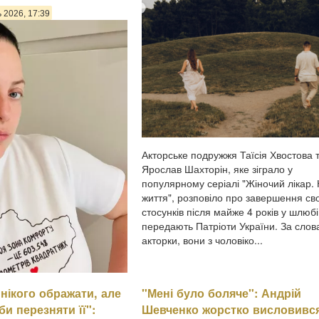
ь 2026, 17:39
Акторське подружжя Таїсія Хвостова 
Ярослав Шахторін, яке зіграло у
популярному серіалі "Жіночий лікар.
життя", розповіло про завершення св
стосунків після майже 4 років у шлюбі
передають Патріоти України. За сло
акторки, вони з чоловіко...
нікого ображати, але
"Мені було боляче": Андрій
алія Холоденко зізналася,
и перезняти її":
Шевченко жорстко висловивс
зраджувала партнера,