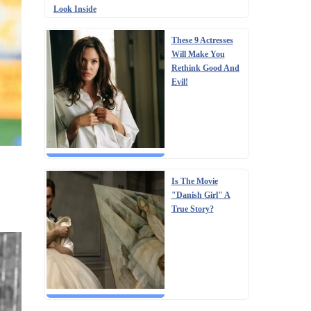
Look Inside
These 9 Actresses
Will Make You
Rethink Good And
Evil!
Is The Movie
"Danish Girl" A
True Story?