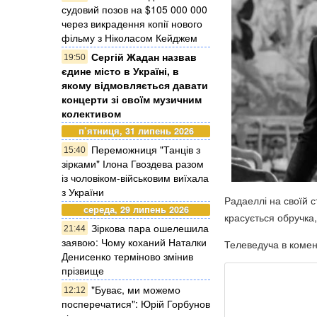
судовий позов на $105 000 000
через викрадення копії нового
фільму з Ніколасом Кейджем
Сергій Жадан назвав
19:50
єдине місто в Україні, в
якому відмовляється давати
концерти зі своїм музичним
колективом
п’ятниця, 31 липень 2026
Переможниця "Танців з
15:40
зірками" Ілона Гвоздева разом
із чоловіком-військовим виїхала
з України
Радаеллі на своїй с
середа, 29 липень 2026
красується обручка,
Зіркова пара ошелешила
21:44
заявою: Чому коханий Наталки
Телеведуча в комент
Денисенко терміново змінив
прізвище
"Буває, ми можемо
12:12
посперечатися": Юрій Горбунов