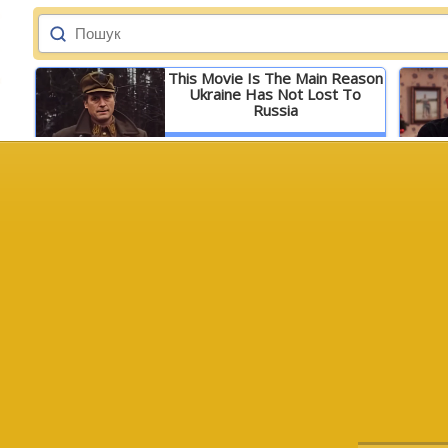
This Movie Is The Main Reason
Ukraine Has Not Lost To
Russia
Детальніше