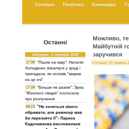
Головна
Політика
Економіка
С
Можливо, те
Останні
Майбутній г
заручився
вівторок, 4 серпень 2026
"Пішли на каву": Наталія
17:39
п’ятниця, 15 травень 
Холоденко зізналася у зраді і
пригадала, як чоловік "закрив
на це очі"
"Більше не разом": Зірка
17:28
"Жіночого лікаря" оголосила
про розлучення
"Не хочеться нікого
09:23
ображати, але режисер мав
би перезняти її": Лариса
Кадочникова висловилася