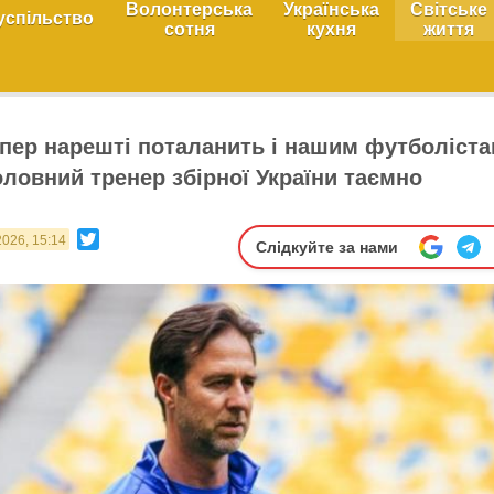
Волонтерська
Українська
Світське
успільство
сотня
кухня
життя
пер нарешті поталанить і нашим футболіста
оловний тренер збірної України таємно
Twitter
2026, 15:14
Слідкуйте за нами