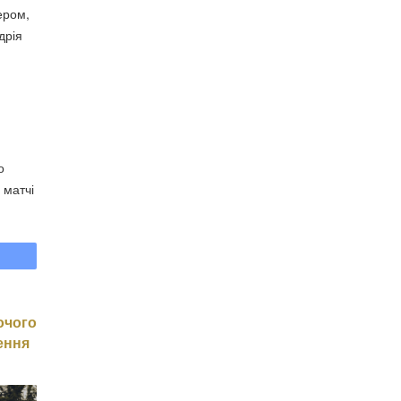
ером,
дрія
о
 матчі
очого
ення