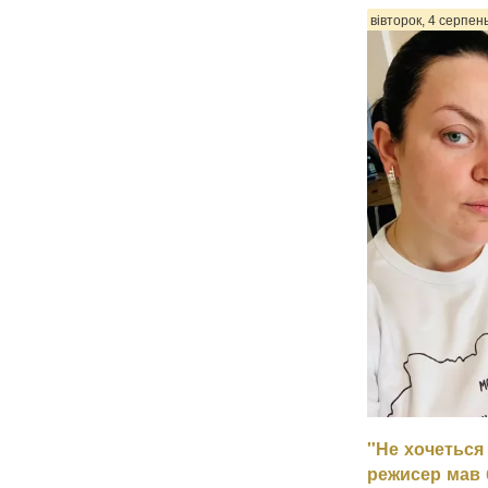
вівторок, 4 серпен
"Не хочеться 
Психологиня Нат
режисер мав б
що в минулому 