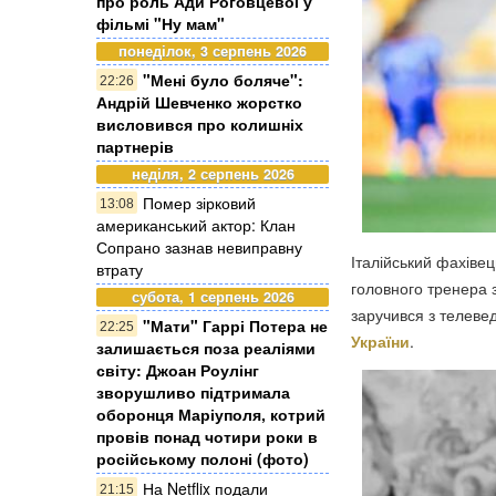
про роль Ади Роговцевої у
фільмі "Ну мам"
понеділок, 3 серпень 2026
"Мені було боляче":
22:26
Андрій Шевченко жорстко
висловився про колишніх
партнерів
неділя, 2 серпень 2026
Помер зірковий
13:08
американський актор: Клан
Сопрано зазнав невиправну
Італійський фахіве
втрату
головного тренера з
субота, 1 серпень 2026
заручився з телеве
"Мати" Гаррі Потера не
22:25
України
.
залишається поза реаліями
світу: Джоан Роулінг
зворушливо підтримала
оборонця Маріуполя, котрий
провів понад чотири роки в
російському полоні (фото)
На Netflix подали
21:15