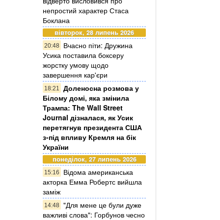
відверто висловився про
непростий характер Стаса
Боклана
вівторок, 28 липень 2026
Вчасно піти: Дружина
20:48
Усика поставила боксеру
жорстку умову щодо
завершення кар'єри
Доленосна розмова у
18:21
Білому домі, яка змінила
Трампа: The Wall Street
Journal дізналася, як Усик
перетягнув президента США
з-під впливу Кремля на бік
України
понеділок, 27 липень 2026
Відома американська
15:16
акторка Емма Робертс вийшла
заміж
"Для мене це були дуже
14:48
важливі слова": Горбунов чесно