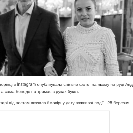
торінці в Instagram опублікувала спільне фото, на якому на руці Ан
 а сама Бенедетта тримає в руках букет.
арі під постом вказала ймовірну дату важливої події - 25 березня.