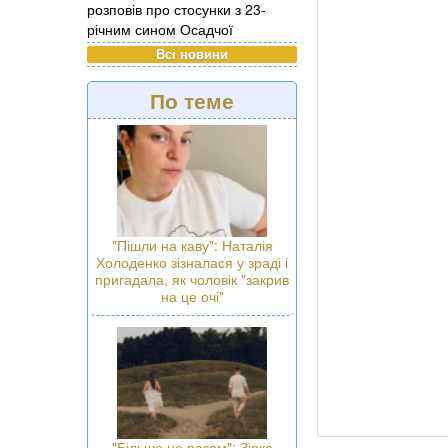
розповів про стосунки з 23-
річним сином Осадчої
Всі новини
По теме
"Пішли на каву": Наталія
Холоденко зізналася у зраді і
пригадала, як чоловік "закрив
на це очі"
"Більше не разом": Зірка