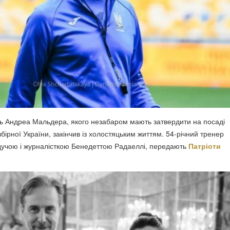
ць Андреа Мальдера, якого незабаром мають затвердити на посаді
бірної України, закінчив із холостяцьким життям. 54-річний тренер
дучою і журналісткою Бенедеттою Радаеллі, передають
Патріоти