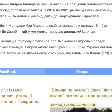
річний Андреа Мальдера раніше ніколи не працював головним трен
освід роботи асистентом. З 2016 по 2021 рік він був помічником Ан
України та допоміг команді дійти до чвертьфіналу Євро-2020.
боти Мальдери був Марсель, який він залишив у лютому. Він був
 Де Дзербі, який у минулому тренував донецький Шахтар.
ка асоціація футболу оголосила про звільнення Реброва з посади
ьної команди. Ребров очолював збірну з 2023 року. Україна під йог
іла вийти на чемпіонат світу 2026 року, поступившись Швеції (1:3) у
FaceBook
Disqus
у": Наталія
"Більше не разом": Зірка "Жін
налася у зраді і
лікаря" оголосила про розлуч
 чоловік "закрив на
вівторок, 4 серпень 2026, 17:28