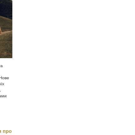
та
 Нове
оїх
,
вами
я про