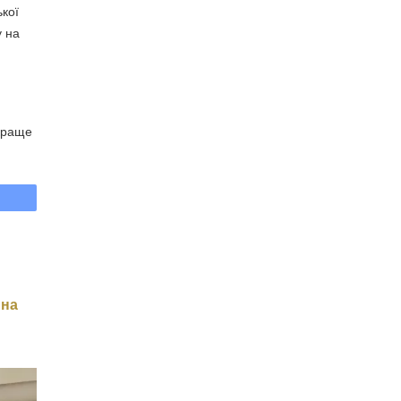
ької
у на
 краще
 на