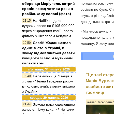
погоджується, тому 
оборонця Маріуполя, котрий
провів понад чотири роки в
весілля не було. С
російському полоні (фото)
якусь із річниць їхн
На Netflix подали
21:15
доведеться витратит
судовий позов на $105 000 000
через викрадення копії нового
«Ми якось думали, 
фільму з Ніколасом Кейджем
нещодавно чула, як
Сергій Жадан назвав
машину. Я хочу нов
19:50
єдине місто в Україні, в
якому відмовляється давати
концерти зі своїм музичним
колективом
п’ятниця, 31 липень 2026
"Це такі стер
Переможниця "Танців з
15:40
Марія Бурмак
зірками" Ілона Гвоздева разом
із чоловіком-військовим виїхала
особисте жит
з України
таємниці
середа, 29 липень 2026
четвер, 6 серпень 
Зіркова пара ошелешила
21:44
заявою: Чому коханий Наталки