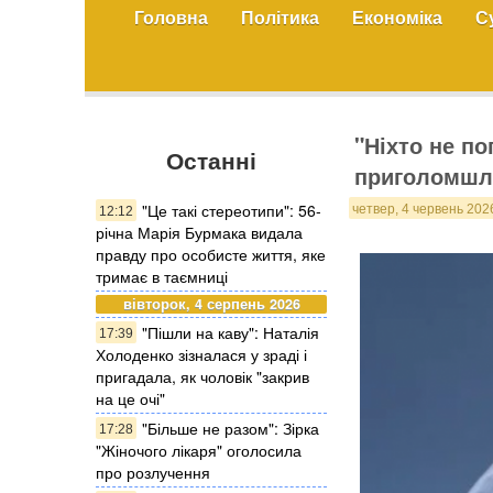
Головна
Політика
Економіка
С
"Ніхто не п
Останні
приголомшли
"Це такі стереотипи": 56-
четвер, 4 червень 202
12:12
річна Марія Бурмака видала
правду про особисте життя, яке
тримає в таємниці
вівторок, 4 серпень 2026
"Пішли на каву": Наталія
17:39
Холоденко зізналася у зраді і
пригадала, як чоловік "закрив
на це очі"
"Більше не разом": Зірка
17:28
"Жіночого лікаря" оголосила
про розлучення