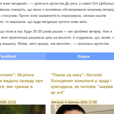
я маю вихідний», — ділиться артистка.До речі, у самої Олі Цибульс
півачка говорить, що вони з чоловіком обговорювали можливу вечірк
іх стосунків. Проте коли знаменитість порахувала, скільки коштів
и, то вирішила, що куди вигідніше купити нове авто.
що коли в нас буде 30-35 років разом — ми зробимо вечірку. Але я
 моя приятелька рахувала ціни на весілля, я подумала, що, може,
у машину. Може, авто краще, ніж весілля», — зізналась артистка.
FaceBook
Disqus
еотипи": 56-річна
"Пішли на каву": Наталія
а видала правду про
Холоденко зізналася у зраді і
тя, яке тримає в
пригадала, як чоловік "закрив
це очі"
2026, 12:12
вівторок, 4 серпень 2026, 17:39