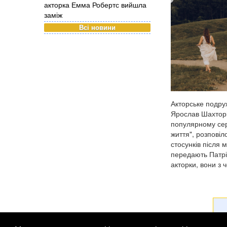
акторка Емма Робертс вийшла
заміж
Всі новини
Акторське подру
Ярослав Шахторін
популярному сер
життя", розповіл
стосунків після 
передають Патрі
акторки, вони з ч