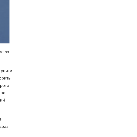
ре за
тупити
орить,
Проте
она
ний
е
зараз