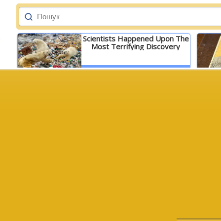
Scientists Happened Upon The
Most Terrifying Discovery
Детальніше