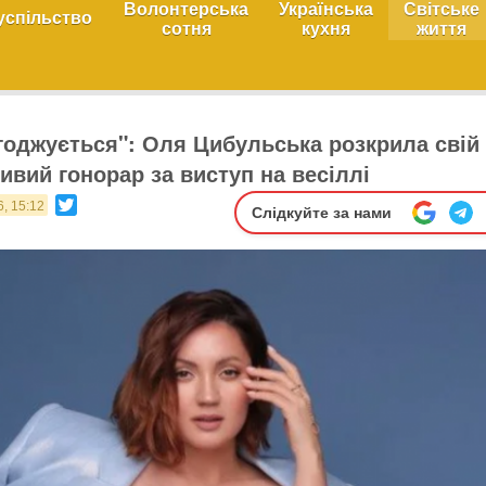
Волонтерська
Українська
Світське
успільство
сотня
кухня
життя
огоджується": Оля Цибульська розкрила свій
вий гонорар за виступ на весіллі
Twitter
6, 15:12
Слідкуйте за нами