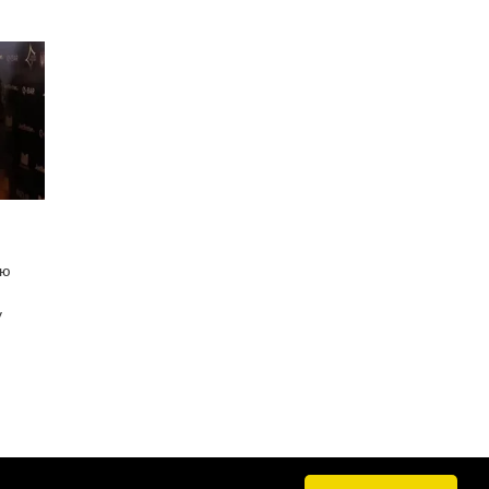
, де
ою
у