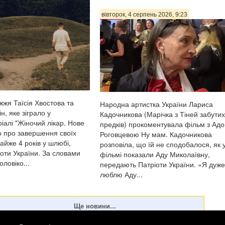
це Холоденко розповіла в InstaStories
відповідала на зап...
вівторок, 4 серпень 2026, 9:23
жжя Таїсія Хвостова та
Народна артистка України Лариса
, яке зіграло у
Кадочникова (Марічка з Тіней забутих
іалі "Жіночий лікар. Нове
предків) прокоментувала фільм з Ад
о про завершення своїх
Роговцевою Ну мам. Кадочникова
майже 4 років у шлюбі,
розповіла, що їй не сподобалося, як 
оти України. За словами
фільмі показали Аду Миколаївну,
оловіко...
передають Патріоти України. «Я дуже
люблю Аду...