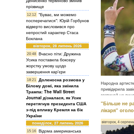
Денисенко терміново змінив
прізвище
"Буває, ми можемо
12:12
посперечатися": Юрій Горбунов
відверто висловився про
непростий характер Стаса
Боклана
вівторок, 28 липень 2026
Вчасно піти: Дружина
20:48
Усика поставила боксеру
жорстку умову щодо
завершення кар'єри
Доленосна розмова у
18:21
Народна артистк
Білому домі, яка змінила
привідкрила заві
Трампа: The Wall Street
зазвичай не вино
Journal дізналася, як Усик
поділилася 56-рі
"Більше не ра
перетягнув президента США
серце не вільне,
з-під впливу Кремля на бік
лікаря" огол
узами шлюбу з п
України
поспішає, перед
вівторок, 4 серпен
понеділок, 27 липень 2026
Відома американська
15:16