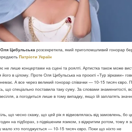
а
Оля Цибульська
розсекретила, який приголомшливий гонорар бе
 передають
Патріоти Україн
є не лише концертами на сцені та роялті. Артистка також може вис
ти його в цілому. Проте Оля Цибульська на проєкті «Тур зірками» гов
 немає. А все через великий гонорар співачки — 10-15 тисяч євро. 
сь, що спеціально поставила таку суму. За словами знаменитості, в
весілля, а погодиться лише в тому випадку, якщо їй заплатять знач
іль, що чесно скажу, що цей рік я відмовлялась від замовлень, бо ц
годин на підборах, з підвішеним язиком, з відкритим ротом, тому я 
у мало хто погоджується — 10-15 тисяч євро. Поки що ніхто не