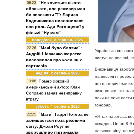
"Не хочеться нікого
09:23
ображати, але режисер мав
би перезняти її": Лариса
Кадочникова висловилася
про роль Ади Роговцевої у
фільмі "Ну мам"
понеділок, 3 серпень 2026
"Мені було боляче":
22:26
Українська співачк
Андрій Шевченко жорстко
виступ на весіллі,
висловився про колишніх
партнерів
Виконавиця заробля
неділя, 2 серпень 2026
на весіллі і провес
Помер зірковий
13:08
що цьогоріч охочих
американський актор: Клан
виконавиця зізнала
Сопрано зазнав невиправну
поки не хоче вести 
втрату
гонорар.
субота, 1 серпень 2026
"Мати" Гаррі Потера не
22:25
«Я так навелась вес
залишається поза реаліями
складно. Це по 8-9 
світу: Джоан Роулінг
називаю ціну, на як
зворушливо підтримала