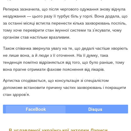
Реперка зазначила, що після чергового одужання знову відчула
нездужання — цього разу її турбує біль у горлі. Вона додала, що
за останні місяці встигла перенести кілька захворювань поспіль,
тому хоче перевірити стан імунної системи та з’ясувати, чому
організм став настільки вразливим.
Також співачка звернула увагу на те, що дедалі частіше хворіють
не лише вона, а й люди з її оточення. На її думку, така
тенденція помітно відрізняється від того, що було раніше, тому
вона прагне отримати фахове пояснення від лікарів.
Артистка сподівається, що консультація зі спеціалістом
допоможе встановити причину частих захворювань і покращити
стан здоров’я.
FaceBook
Disqus
В уславленої української акторки Лариси