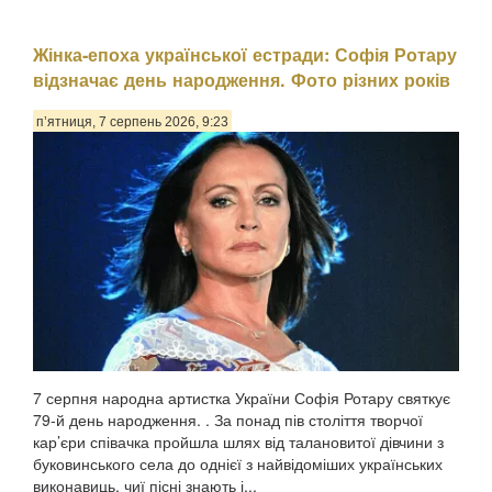
Жінка-епоха української естради: Софія Ротару
відзначає день народження. Фото різних років
п’ятниця, 7 серпень 2026, 9:23
7 серпня народна артистка України Софія Ротару святкує
79-й день народження. . За понад пів століття творчої
кар’єри співачка пройшла шлях від талановитої дівчини з
буковинського села до однієї з найвідоміших українських
виконавиць, чиї пісні знають і...