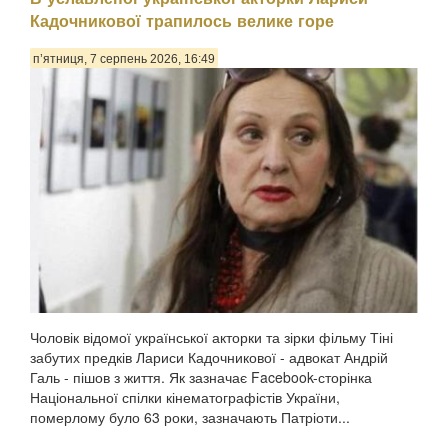
Кадочникової трапилось велике горе
п’ятниця, 7 серпень 2026, 16:49
Чоловік відомої української акторки та зірки фільму Тіні
забутих предків Лариси Кадочникової - адвокат Андрій
Галь - пішов з життя. Як зазначає Facebook-сторінка
Національної спілки кінематографістів України,
померлому було 63 роки, зазначають Патріоти...