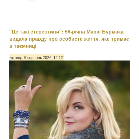
"Це такі стереотипи": 56-річна Марія Бурмака
видала правду про особисте життя, яке тримає
в таємниці
четвер, 6 серпень 2026, 12:12