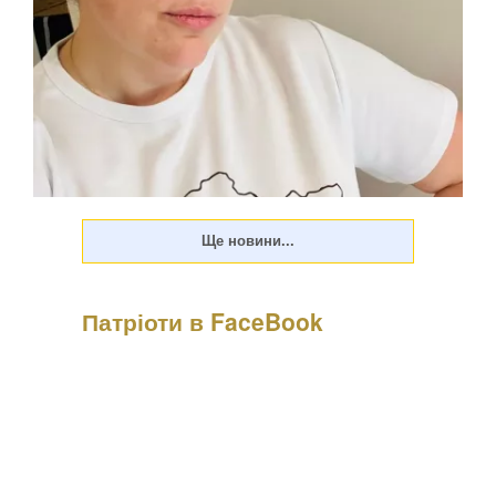
Патріоти в FaceBook
Психологиня Наталія Холоденко зізналася, що в
минулому зраджувала партнера, назвавши це помстою за
пережите у стосунках, а також заявила, що вдавалася до
фізичного насильства щодо чоловікаПро це Холоденко
розповіла в InstaStories, де відповідала на зап...