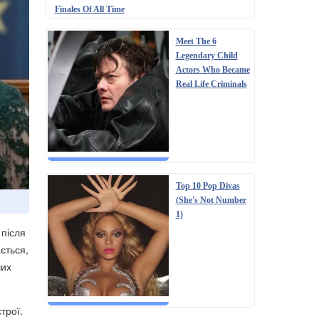
Finales Of All Time
Meet The 6
Legendary Child
Actors Who Became
Real Life Criminals
Top 10 Pop Divas
(She's Not Number
1)
 після
ється,
ших
трої.