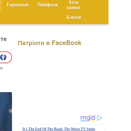
Хіти
Гороскоп
Лайфхак
тижня
Блоги
ете
Патріоти в FaceBook
то
It's The End Of The Road: The Worst TV Series