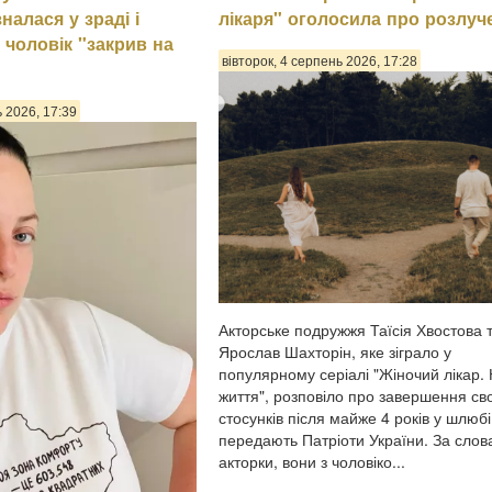
налася у зраді і
лікаря" оголосила про розлуч
 чоловік "закрив на
вівторок, 4 серпень 2026, 17:28
ь 2026, 17:39
Акторське подружжя Таїсія Хвостова 
Ярослав Шахторін, яке зіграло у
популярному серіалі "Жіночий лікар.
життя", розповіло про завершення св
стосунків після майже 4 років у шлюбі
передають Патріоти України. За сло
акторки, вони з чоловіко...