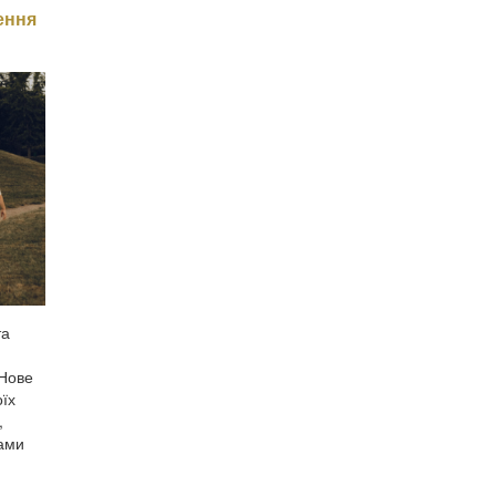
ення
та
 Нове
оїх
,
вами