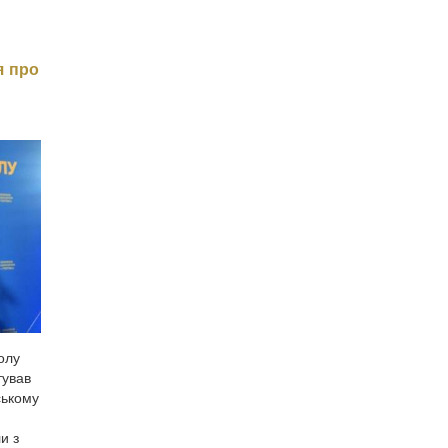
я про
олу
тував
ському
и з