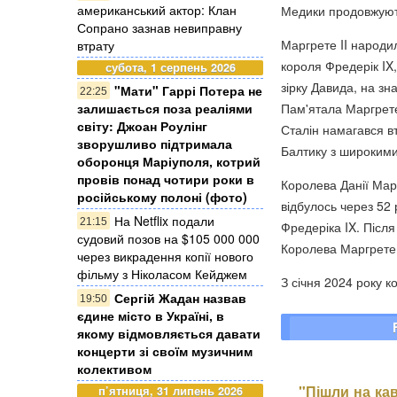
американський актор: Клан
Медики продовжують
Сопрано зазнав невиправну
Маргрете II народил
втрату
короля Фредерік IX,
субота, 1 серпень 2026
зірку Давида, на зн
"Мати" Гаррі Потера не
22:25
залишається поза реаліями
Пам'ятала Маргрете
світу: Джоан Роулінг
Сталін намагався в
зворушливо підтримала
Балтику з широкими
оборонця Маріуполя, котрий
провів понад чотири роки в
Королева Данії Марг
російському полоні (фото)
відбулось через 52 
На Netflix подали
21:15
Фредеріка IX. Після
судовий позов на $105 000 000
Королева Маргрете
через викрадення копії нового
фільму з Ніколасом Кейджем
З січня 2024 року к
Сергій Жадан назвав
19:50
єдине місто в Україні, в
якому відмовляється давати
концерти зі своїм музичним
колективом
"Пішли на кав
п’ятниця, 31 липень 2026