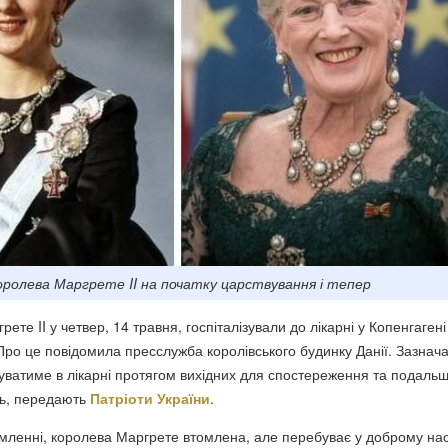
оролева Маргрете II на початку царствування і тепер
ете II у четвер, 14 травня, госпіталізували до лікарні у Копенгагені
Про це повідомила пресслужба королівського будинку Данії. Зазнача
ватиме в лікарні протягом вихідних для спостереження та подаль
ь, передають
Патріоти України
.
омленні, королева Маргрете втомлена, але перебуває у доброму нас