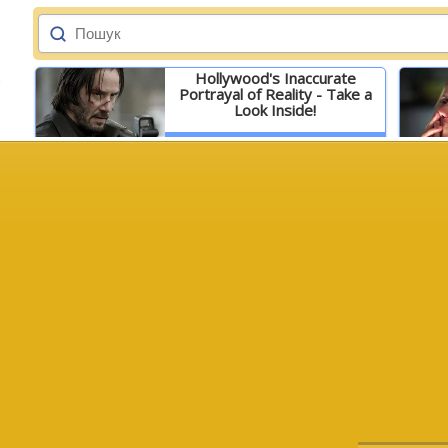
Hollywood's Inaccurate
Portrayal of Reality - Take a
Look Inside!
Детальніше