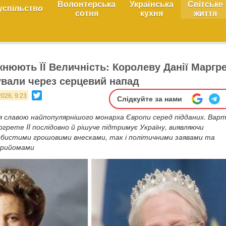
Волонтерська
Українська
Світське
успільство
сотня
кухня
життя
жнюють ЇЇ Величність: Королеву Данії Маргр
зували через серцевий напад
Twitter
2026, 9:23
Слідкуйте за нами
 славою найпопулярнішого монарха Європи серед підданих. Вар
рете II послідовно й рішуче підтримує Україну, виявляючи
собистими грошовими внесками, так і політичними заявами та
прийомами