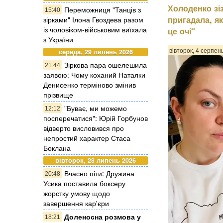
Холоденко зіз
Переможниця "Танців з
15:40
пригадала, як
зірками" Ілона Гвоздева разом
із чоловіком-військовим виїхала
це очі"
з України
середа, 29 липень 2026
вівторок, 4 серпен
Зіркова пара ошелешила
21:44
заявою: Чому коханий Наталки
Денисенко терміново змінив
прізвище
"Буває, ми можемо
12:12
посперечатися": Юрій Горбунов
відверто висловився про
непростий характер Стаса
Боклана
вівторок, 28 липень 2026
Вчасно піти: Дружина
20:48
Усика поставила боксеру
жорстку умову щодо
завершення кар'єри
Доленосна розмова у
18:21