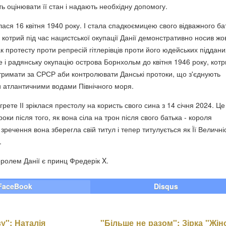
 оцінювати її стан і надають необхідну допомогу.
ася 16 квітня 1940 року. І стала спадкоємицею свого відважного ба
 котрий під час нацистської окупації Данії демонстративно носив жо
ак протесту проти репресій гітлерівців проти його юдейських піддани
 і радянську окупацію острова Борнхольм до квітня 1946 року, кот
тримати за СРСР аби контролювати Данські протоки, що з'єднують
 атлантичними водами Північного моря.
рете ІІ зріклася престолу на користь свого сина з 14 січня 2024. Це
роки після того, як вона сіла на трон після свого батька - короля
 зречення вона зберегла свій титул і тепер титулується як Її Величні
.
оролем Данії є принц Фредерік X.
FaceBook
Disqus
у": Наталія
"Більше не разом": Зірка "Жін