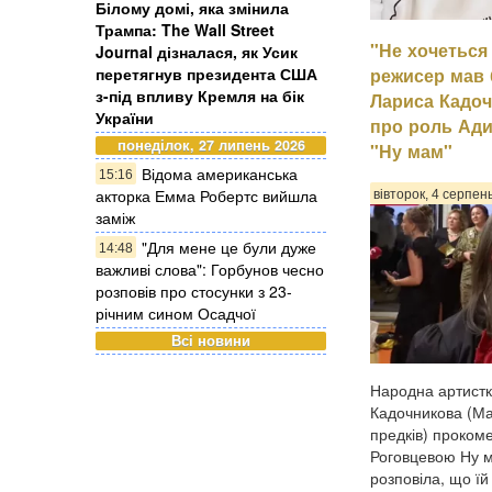
Білому домі, яка змінила
Трампа: The Wall Street
"Не хочеться 
Journal дізналася, як Усик
Психологиня Нат
перетягнув президента США
режисер мав б
що в минулому 
з-під впливу Кремля на бік
назвавши це пом
Лариса Кадо
України
стосунках, а та
про роль Ади
до фізичного на
понеділок, 27 липень 2026
"Ну мам"
це Холоденко роз
Відома американська
15:16
відповідала на за
акторка Емма Робертс вийшла
вівторок, 4 серпен
заміж
"Для мене це були дуже
14:48
важливі слова": Горбунов чесно
розповів про стосунки з 23-
річним сином Осадчої
Всі новини
Народна артистк
Кадочникова (Мар
предків) проком
Роговцевою Ну 
розповіла, що їй