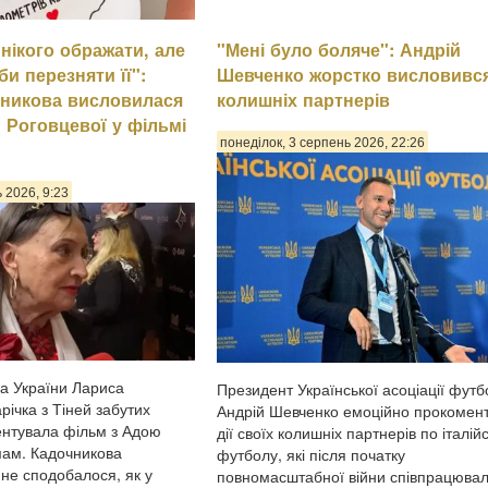
нікого ображати, але
"Мені було боляче": Андрій
алія Холоденко зізналася,
и перезняти її":
Шевченко жорстко висловивс
зраджувала партнера,
стою за пережите у
чникова висловилася
колишніх партнерів
кож заявила, що вдавалася
 Роговцевої у фільмі
сильства щодо чоловікаПро
понеділок, 3 серпень 2026, 22:26
повіла в InstaStories, де
п...
ь 2026, 9:23
а України Лариса
Президент Української асоціації футб
ічка з Тіней забутих
Андрій Шевченко емоційно прокомен
ентувала фільм з Адою
дії своїх колишніх партнерів по італій
мам. Кадочникова
футболу, які після початку
 не сподобалося, як у
повномасштабної війни співпрацювал