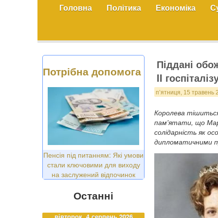
Головна
Політика
Економіка
С
Піддані обо
Потрібна допомога
II госпіталі
п’ятниця, 15 травень 
Королева тішиться
пам'ятати, що Марг
солідарність як о
дипломатичними 
Пенсія під питанням: Які умови
стали ключовими для виходу
на заслужений відпочинок
Останні
вівторок, 4 серпень 2026