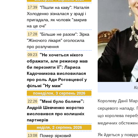
"Пішли на каву": Наталія
17:39
Холоденко зізналася у зраді і
пригадала, як чоловік "закрив
на це очі"
"Більше не разом": Зірка
17:28
"Жіночого лікаря" оголосила
про розлучення
"Не хочеться нікого
09:23
ображати, але режисер мав
би перезняти її": Лариса
Кадочникова висловилася
про роль Ади Роговцевої у
фільмі "Ну мам"
К
понеділок, 3 серпень 2026
Королеву Данії Маргр
"Мені було боляче":
22:26
Андрій Шевченко жорстко
серцевого нападу. 
висловився про колишніх
що королева перебу
партнерів
медичних обстежен
неділя, 2 серпень 2026
Як йдеться у повід
Помер зірковий
13:08