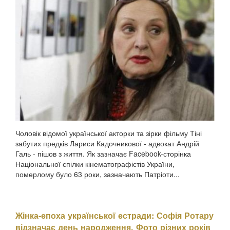
Чоловік відомої української акторки та зірки фільму Тіні
забутих предків Лариси Кадочникової - адвокат Андрій
Галь - пішов з життя. Як зазначає Facebook-сторінка
Національної спілки кінематографістів України,
померлому було 63 роки, зазначають Патріоти...
Жінка-епоха української естради: Софія Ротару
відзначає день народження. Фото різних років