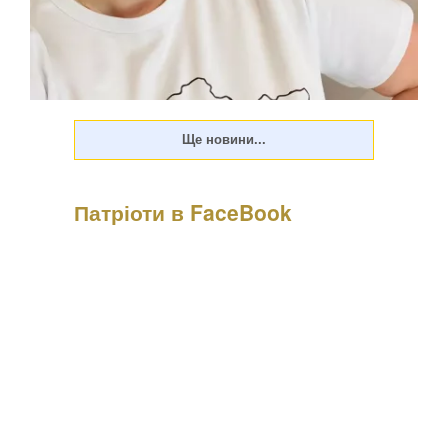
Патріоти в FaceBook
Психологиня Наталія Холоденко зізналася, що в
минулому зраджувала партнера, назвавши це помстою за
пережите у стосунках, а також заявила, що вдавалася до
фізичного насильства щодо чоловікаПро це Холоденко
розповіла в InstaStories, де відповідала на зап...