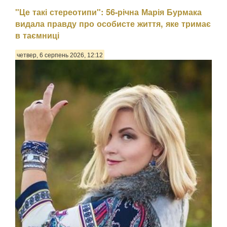
"Це такі стереотипи": 56-річна Марія Бурмака
видала правду про особисте життя, яке тримає
в таємниці
четвер, 6 серпень 2026, 12:12