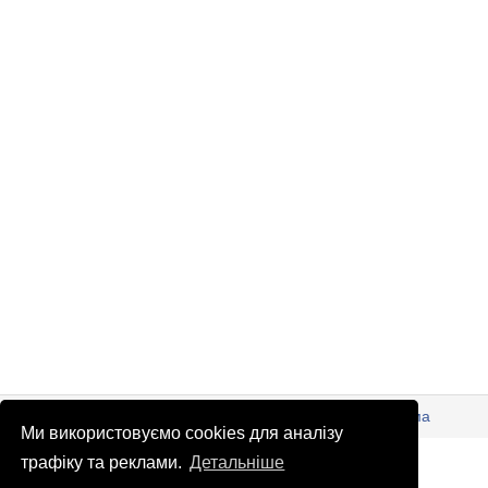
© Патріоти України 2026
Правова інформація
Реклама
Ми використовуємо cookies для аналізу
info
@
patrioty.org.ua
трафіку та реклами.
Детальніше