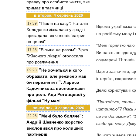
правду про особисте життя, яке
тримає в таємниці
вівторок, 4 серпень 2026
"Пішли на каву": Наталія
17:39
Відома українська 
Холоденко зізналася у зраді і
на російську мову і
пригадала, як чоловік "закрив
на це очі"
"Мені горнятко чаю
"Більше не разом": Зірка
17:28
Ви навіть не здогад
"Жіночого лікаря" оголосила
соцмережі Threads.
про розлучення
"Не хочеться нікого
09:23
Варто зазначити, щ
ображати, але режисер мав
інтерв'ю, скаржачис
би перезняти її": Лариса
Кадочникова висловилася
Деякі користувачі 
про роль Ади Роговцевої у
фільмі "Ну мам"
"Приходько, стань 
понеділок, 3 серпень 2026
цитриною"? Якісь н
"Мені було боляче":
це не допоможе", "
22:26
Андрій Шевченко жорстко
сюди цю мову. Дяку
висловився про колишніх
партнерів
До чого ж вела спі