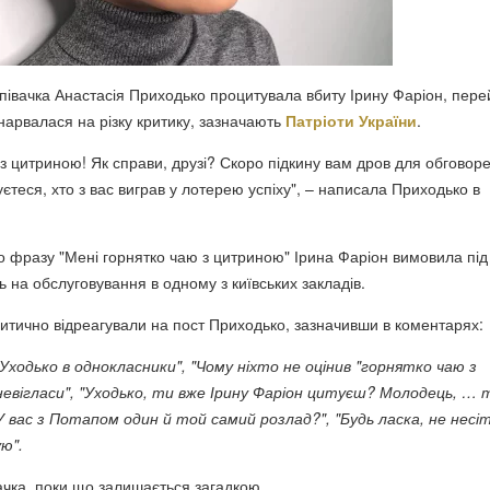
співачка Анастасія Приходько процитувала вбиту Ірину Фаріон, пер
 нарвалася на різку критику, зазначають
Патріоти України
.
 з цитриною! Як справи, друзі? Скоро підкину вам дров для обговор
уєтеся, хто з вас виграв у лотерею успіху", – написала Приходько в
о фразу "Мені горнятко чаю з цитриною" Ірина Фаріон вимовила під
ь на обслуговування в одному з київських закладів.
критично відреагували на пост Приходько, зазначивши в коментарях:
Уходько в однокласники", "Чому ніхто не оцінив "горнятко чаю з
евігласи", "Уходько, ти вже Ірину Фаріон цитуєш? Молодець, … 
У вас з Потапом один й той самий розлад?", "Будь ласка, не несі
ю".
вачка, поки що залишається загадкою.