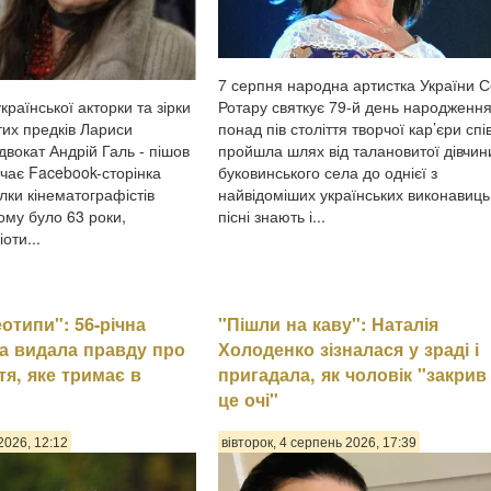
7 серпня народна артистка України 
Ротару святкує 79-й день народження.
країнської акторки та зірки
понад пів століття творчої кар’єри спі
тих предків Лариси
пройшла шлях від талановитої дівчин
двокат Андрій Галь - пішов
буковинського села до однієї з
ачає Facebook-сторінка
найвідоміших українських виконавиць,
лки кінематографістів
пісні знають і...
ому було 63 роки,
оти...
еотипи": 56-річна
"Пішли на каву": Наталія
а видала правду про
Холоденко зізналася у зраді і
тя, яке тримає в
пригадала, як чоловік "закрив
це очі"
2026, 12:12
вівторок, 4 серпень 2026, 17:39