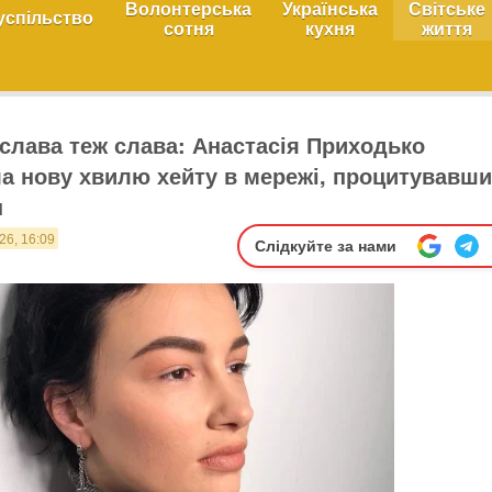
Волонтерська
Українська
Світське
успільство
сотня
кухня
життя
слава теж слава: Анастасія Приходько
а нову хвилю хейту в мережі, процитувавши
н
26, 16:09
Слідкуйте за нами