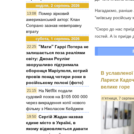
неділя, 2 серпень 2026
Нагадаємо, раніше 
Помер зірковий
13:08
"київську російську 
американський актор: Клан
Сопрано зазнав невиправну
"Скоро до нас приїдут
втрату
гостей. А їх приїде
субота, 1 серпень 2026
"Мати" Гаррі Потера не
22:25
залишається поза реаліями
світу: Джоан Роулінг
зворушливо підтримала
оборонця Маріуполя, котрий
В уславленої
провів понад чотири роки в
Лариси Кадоч
російському полоні (фото)
велике горе
На Netflix подали
21:15
судовий позов на $105 000 000
п’ятниця, 7 серпен
через викрадення копії нового
фільму з Ніколасом Кейджем
Сергій Жадан назвав
19:50
єдине місто в Україні, в
якому відмовляється давати