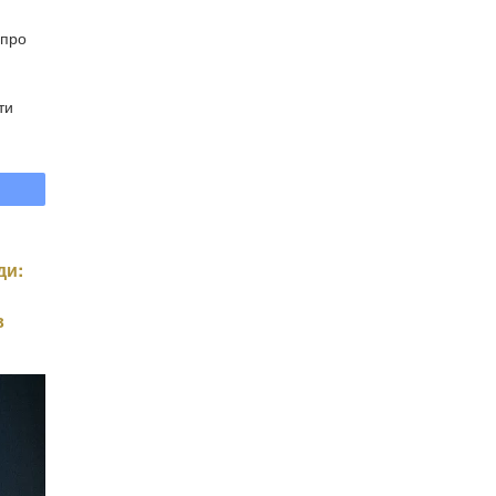
 про
ти
ди:
в