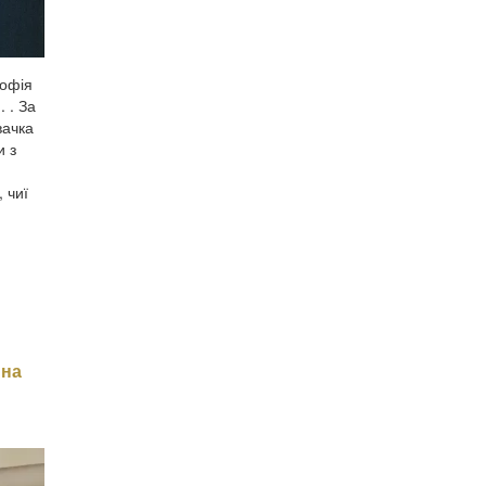
Софія
 . За
вачка
и з
 чиї
 на