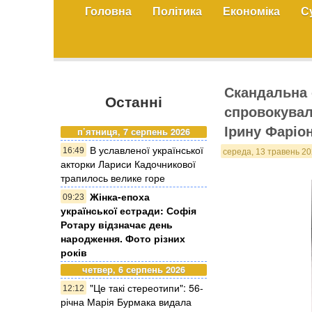
Головна
Політика
Економіка
С
Скандальна 
Останні
спровокувал
Ірину Фаріо
п’ятниця, 7 серпень 2026
В уславленої української
16:49
середа, 13 травень 20
акторки Лариси Кадочникової
трапилось велике горе
Жінка-епоха
09:23
української естради: Софія
Ротару відзначає день
народження. Фото різних
років
четвер, 6 серпень 2026
"Це такі стереотипи": 56-
12:12
річна Марія Бурмака видала