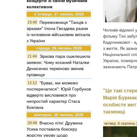
концерти зі своїм музичним
колективом
п’ятниця, 31 липень 2026
Переможниця "Танців з
15:40
зірками" Ілона Гвоздева разом
Чоловік відомої у
із чоловіком-військовим виїхала
фільму Тіні забу
з України
Кадочникової - а
з життя. Як зазн
середа, 29 липень 2026
Національної спі
Зіркова пара ошелешила
21:44
України, померл
заявою: Чому коханий Наталки
зазначають Патрі
Денисенко терміново змінив
прізвище
"Буває, ми можемо
12:12
посперечатися": Юрій Горбунов
"Це такі стер
відверто висловився про
Марія Бурмак
непростий характер Стаса
особисте жит
Боклана
таємниці
вівторок, 28 липень 2026
Вчасно піти: Дружина
20:48
четвер, 6 серпень 
Усика поставила боксеру
жорстку умову щодо