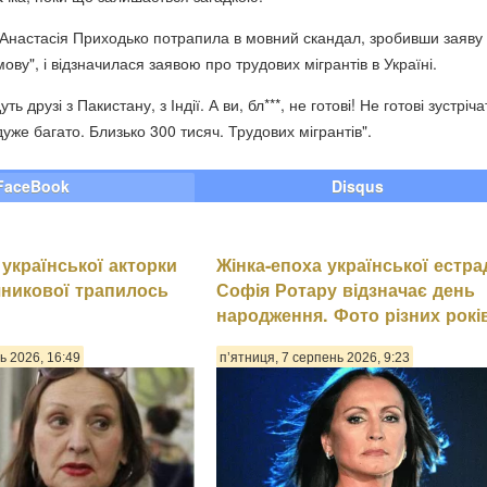
Анастасія Приходько потрапила в мовний скандал, зробивши заяву
мову", і відзначилася заявою про трудових мігрантів в Україні.
ь друзі з Пакистану, з Індії. А ви, бл***, не готові! Не готові зустріча
 дуже багато. Близько 300 тисяч. Трудових мігрантів".
FaceBook
Disqus
 української акторки
Жінка-епоха української естра
никової трапилось
Софія Ротару відзначає день
народження. Фото різних рокі
ь 2026, 16:49
п’ятниця, 7 серпень 2026, 9:23