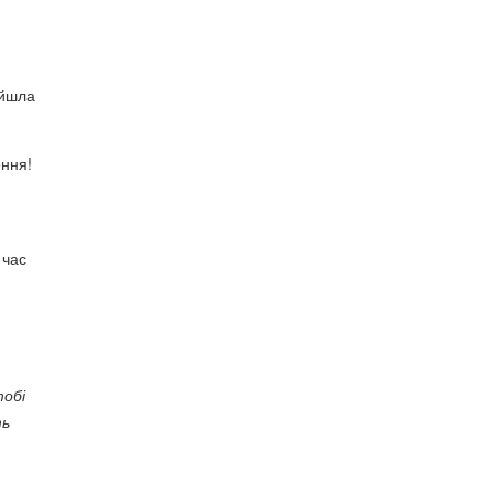
ейшла
ення!
 час
тобі
ть