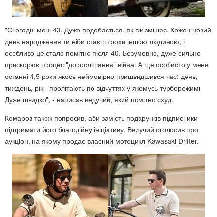
"Сьогодні мені 43. Дуже подобається, як вік змінює. Кожен новий
день народження ти ніби стаєш трохи іншою людиною, і
особливо це стало помітно після 40. Безумовно, дуже сильно
прискорює процес "дорослішання" війна. А ще особисто у мене
останні 4,5 роки якось неймовірно пришвидшився час: день,
тиждень, рік - пролітають по відчуттях у якомусь турборежимі.
Дуже швидко", - написав ведучий, який помітно схуд.
Комаров також попросив, аби замість подарунків підписники
підтримати його благодійну ініціативу. Ведучий оголосив про
аукціон, на якому продає власний мотоцикл Kawasaki Drifter.