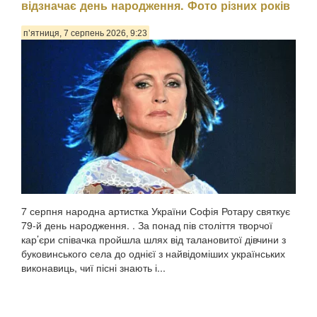
відзначає день народження. Фото різних років
п’ятниця, 7 серпень 2026, 9:23
7 серпня народна артистка України Софія Ротару святкує
79-й день народження. . За понад пів століття творчої
кар’єри співачка пройшла шлях від талановитої дівчини з
буковинського села до однієї з найвідоміших українських
виконавиць, чиї пісні знають і...