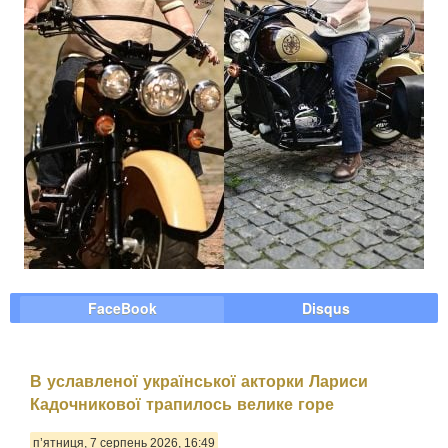
FaceBook
Disqus
В уславленої української акторки Лариси
Кадочникової трапилось велике горе
п’ятниця, 7 серпень 2026, 16:49