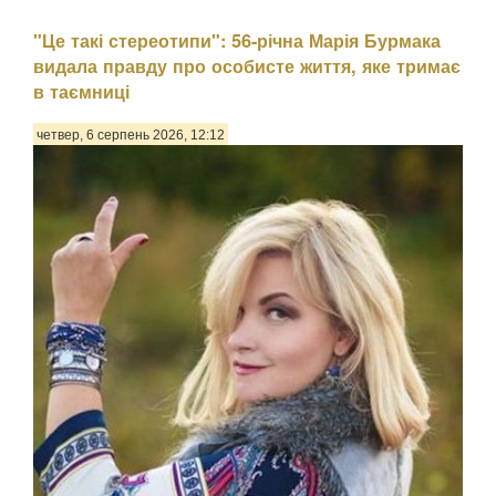
"Це такі стереотипи": 56-річна Марія Бурмака
видала правду про особисте життя, яке тримає
в таємниці
четвер, 6 серпень 2026, 12:12