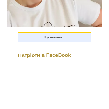
Патріоти в FaceBook
Психологиня Наталія Холоденко зізналася, що в
минулому зраджувала партнера, назвавши це помстою за
пережите у стосунках, а також заявила, що вдавалася до
фізичного насильства щодо чоловікаПро це Холоденко
розповіла в InstaStories, де відповідала на зап...