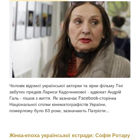
Чоловік відомої української акторки та зірки фільму Тіні
забутих предків Лариси Кадочникової - адвокат Андрій
Галь - пішов з життя. Як зазначає Facebook-сторінка
Національної спілки кінематографістів України,
померлому було 63 роки, зазначають Патріоти...
Жінка-епоха української естради: Софія Ротару